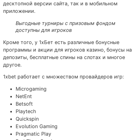
десктопной версии сайта, так и в мобильном
приложении.
Выгодные турниры с призовым фондом
доступны для игроков
Кроме того, у 1хБет есть различные бонусные
программы и акции для игроков казино, бонусы на
депозиты, бесплатные спины на слотах и многое
другое.
1xbet работает с множеством провайдеров игр:
Microgaming
NetEnt
Betsoft
Playtech
Quickspin
Evolution Gaming
Pragmatic Play