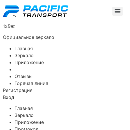
1x
Bet
Официальное зеркало
Главная
Зеркало
Приложение
Отзывы
Горячая линия
Регистрация
Вход
Главная
Зеркало
Приложение
Промокод