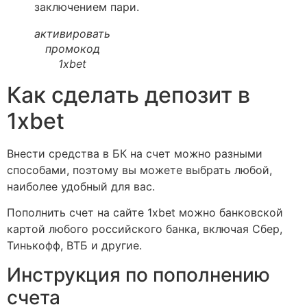
заключением пари.
активировать
промокод
1xbet
Как сделать депозит в
1xbet
Внести средства в БК на счет можно разными
способами, поэтому вы можете выбрать любой,
наиболее удобный для вас.
Пополнить счет на сайте 1xbet можно банковской
картой любого российского банка, включая Сбер,
Тинькофф, ВТБ и другие.
Инструкция по пополнению
счета