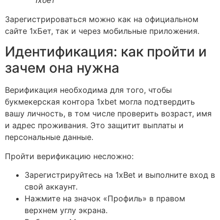
Зарегистрироваться можно как на официальном
сайте 1хБет, так и через мобильные приложения.
Идентификация: как пройти и
зачем она нужна
Верификация необходима для того, чтобы
букмекерская контора 1xbet могла подтвердить
вашу личность, в том числе проверить возраст, имя
и адрес проживания. Это защитит выплаты и
персональные данные.
Пройти верификацию несложно:
Зарегистрируйтесь на 1xBet и выполните вход в
свой аккаунт.
Нажмите на значок «Профиль» в правом
верхнем углу экрана.