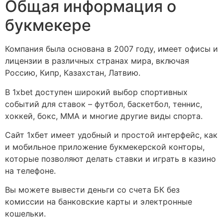
Общая информация о
букмекере
Компания была основана в 2007 году, имеет офисы и
лицензии в различных странах мира, включая
Россию, Кипр, Казахстан, Латвию.
В 1xbet доступен широкий выбор спортивных
событий для ставок – футбол, баскетбол, теннис,
хоккей, бокс, MMA и многие другие виды спорта.
Сайт 1хбет имеет удобный и простой интерфейс, как
и мобильное приложение букмекерской конторы,
которые позволяют делать ставки и играть в казино
на телефоне.
Вы можете вывести деньги со счета БК без
комиссии на банковские карты и электронные
кошельки.