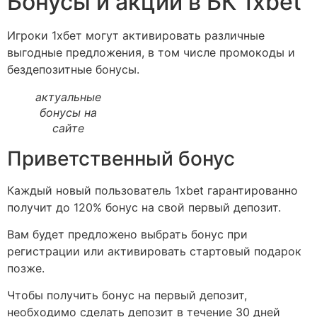
Бонусы и акции в БК 1xbet
Игроки 1хбет могут активировать различные
выгодные предложения, в том числе промокоды и
бездепозитные бонусы.
актуальные
бонусы на
сайте
Приветственный бонус
Каждый новый пользователь 1xbet гарантированно
получит до 120% бонус на свой первый депозит.
Вам будет предложено выбрать бонус при
регистрации или активировать стартовый подарок
позже.
Чтобы получить бонус на первый депозит,
необходимо сделать депозит в течение 30 дней