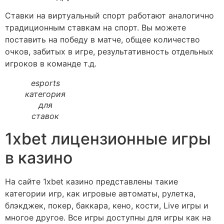
Ставки на виртуальный спорт работают аналогично
традиционным ставкам на спорт. Вы можете
поставить на победу в матче, общее количество
очков, забитых в игре, результативность отдельных
игроков в команде т.д.
esports
категория
для
ставок
1xbet лицензионные игры
в казино
На сайте 1xbet казино представлены такие
категории игр, как игровые автоматы, рулетка,
блэкджек, покер, баккара, кено, кости, Live игры и
многое другое. Все игры доступны для игры как на