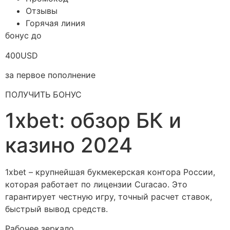
Отзывы
Горячая линия
бонус до
400USD
за первое пополнение
ПОЛУЧИТЬ БОНУС
1xbet: обзор БК и
казино 2024
1xbet – крупнейшая букмекерская контора России,
которая работает по лицензии Curacao. Это
гарантирует честную игру, точный расчет ставок,
быстрый вывод средств.
Рабочее зеркало