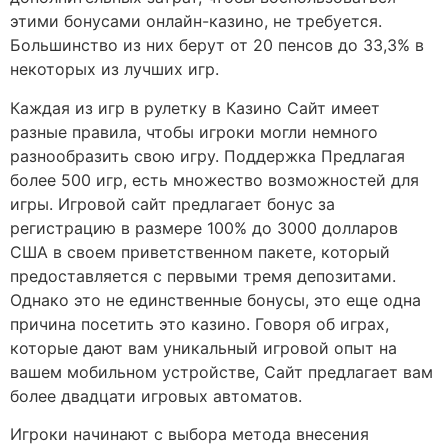
этими бонусами онлайн-казино, не требуется.
Большинство из них берут от 20 пенсов до 33,3% в
некоторых из лучших игр.
Каждая из игр в рулетку в Казино Сайт имеет
разные правила, чтобы игроки могли немного
разнообразить свою игру. Поддержка Предлагая
более 500 игр, есть множество возможностей для
игры. Игровой сайт предлагает бонус за
регистрацию в размере 100% до 3000 долларов
США в своем приветственном пакете, который
предоставляется с первыми тремя депозитами.
Однако это не единственные бонусы, это еще одна
причина посетить это казино. Говоря об играх,
которые дают вам уникальный игровой опыт на
вашем мобильном устройстве, Сайт предлагает вам
более двадцати игровых автоматов.
Игроки начинают с выбора метода внесения