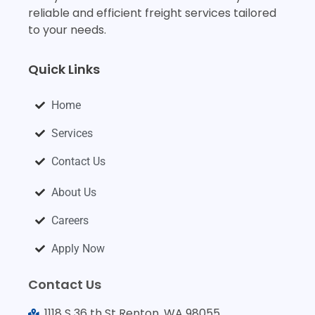
reliable and efficient freight services tailored
to your needs.
Quick Links
Home
Services
Contact Us
About Us
Careers
Apply Now
Contact Us
1118 S 36 th St Renton, WA 98055