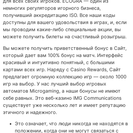
для всех своих игроков. ECOGRA — один из
немногих регуляторов игорного бизнеса,
получивший аккредитацию ISO. Все наши коды
доступны для вашего удовольствия в играх, и, если
мы проводим какие-либо специальные акции, вы
можете получить билеты на счастливый розыгрыш.
Вы можете получить приветственный бонус в Сайт,
который дает вам 100% бонус на матч. Интерфейс
красивый и интуитивно понятный, с большими
картами всех игр. Наряду с Casino Rewards, Сайт
предлагает огромную коллекцию игр — около 1000
игр на выбор. У нас лучший выбор игровых
автоматов Microgaming, а наши бонусы не имеют
себе равных. Это веб-казино IMG Communications
существует уже несколько лет и имеет репутацию
этичного и надежного.
Это означает, что люди никогда не находятся в
положении, когда они не могут связаться с