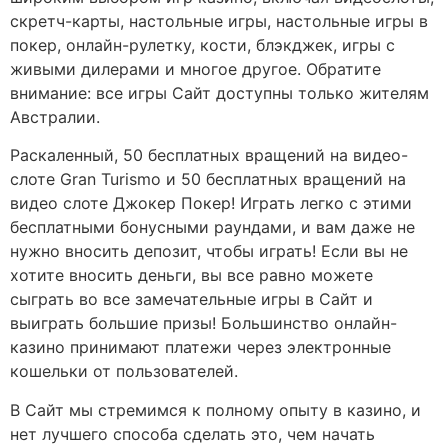
скретч-карты, настольные игры, настольные игры в
покер, онлайн-рулетку, кости, блэкджек, игры с
живыми дилерами и многое другое. Обратите
внимание: все игры Сайт доступны только жителям
Австралии.
Раскаленный, 50 бесплатных вращений на видео-
слоте Gran Turismo и 50 бесплатных вращений на
видео слоте Джокер Покер! Играть легко с этими
бесплатными бонусными раундами, и вам даже не
нужно вносить депозит, чтобы играть! Если вы не
хотите вносить деньги, вы все равно можете
сыграть во все замечательные игры в Сайт и
выиграть большие призы! Большинство онлайн-
казино принимают платежи через электронные
кошельки от пользователей.
В Сайт мы стремимся к полному опыту в казино, и
нет лучшего способа сделать это, чем начать