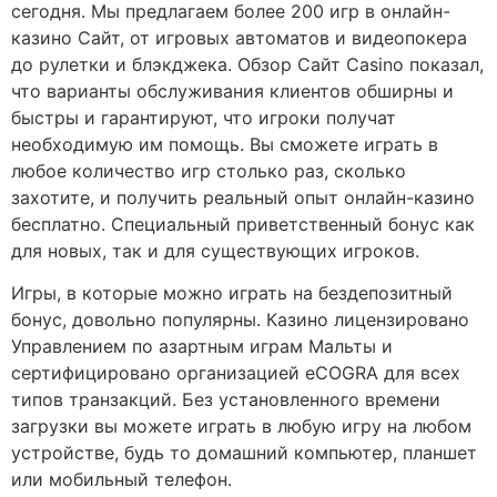
сегодня. Мы предлагаем более 200 игр в онлайн-
казино Сайт, от игровых автоматов и видеопокера
до рулетки и блэкджека. Обзор Сайт Casino показал,
что варианты обслуживания клиентов обширны и
быстры и гарантируют, что игроки получат
необходимую им помощь. Вы сможете играть в
любое количество игр столько раз, сколько
захотите, и получить реальный опыт онлайн-казино
бесплатно. Специальный приветственный бонус как
для новых, так и для существующих игроков.
Игры, в которые можно играть на бездепозитный
бонус, довольно популярны. Казино лицензировано
Управлением по азартным играм Мальты и
сертифицировано организацией eCOGRA для всех
типов транзакций. Без установленного времени
загрузки вы можете играть в любую игру на любом
устройстве, будь то домашний компьютер, планшет
или мобильный телефон.