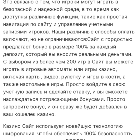
Это связано с тем, что игроки могут играть в
безопасной и надежной среде, в то время как
доступны различные функции, такие как простая
навигация по сайту и управление учетными
записями игроков. Наши различные способы оплаты
включают, но не ограничиваются:Сайт с гордостью
предлагает бонус в размере 100% за каждый
депозит, который вы вносите реальными деньгами.
С выбором из более чем 200 игр в Сайт вы можете
играть в игровые автоматы или игры казино,
включая карты, видео, рулетку и игры в кости, а
также настольные игры. Просто войдите в свою
учетную запись и сделайте ставку, и вы сможете
наслаждаться потрясающими бонусами. Просто
запросите бонус, и он сразу же будет добавлен в
ваш кошелек казино.
Казино Сайт использует новейшую технологию
шифрования, чтобы обеспечить 100% безопасность