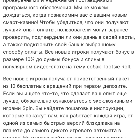
проверенными и надежными поставщиками
программного обеспечения. Мы не можем
дождаться, когда познакомим вас с вашим новым
смарт-казино! Чтобы убедиться, что они получают
лучший опыт оплаты, пользователи могут заранее
проверить, подтвердили ли они данные своей карты,
а также подключить свой банк к выбранному
способу оплаты. Все новые игроки получают бонус в
размере 10% до суммы бонуса и спины в
популярном видео-слоте на тему собак Tootsie Roll.
Все новые игроки получают приветственный пакет
из 10 бесплатных вращений при первом депозите.
Если вы ищете что-то, что сделает ваш опыт еще
лучше, обязательно ознакомьтесь с эксклюзивными
играми Spin. Вы найдете пошаговые инструкции,
которые покажут вам, как работает каждая игра, от
одной из самых быстрых версий блэкджека на
планете до самого дикого игрового автомата в
городе! Не откладывайте мысль научиться играть —