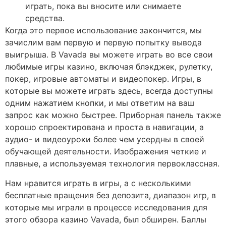
играть, пока вы вносите или снимаете
средства.
Когда это первое использование закончится, мы
зачислим вам первую и первую попытку вывода
выигрыша. В Vavada вы можете играть во все свои
любимые игры казино, включая блэкджек, рулетку,
покер, игровые автоматы и видеопокер. Игры, в
которые вы можете играть здесь, всегда доступны
одним нажатием кнопки, и мы ответим на ваш
запрос как можно быстрее. Приборная панель также
хорошо спроектирована и проста в навигации, а
аудио- и видеоуроки более чем усердны в своей
обучающей деятельности. Изображения четкие и
плавные, а используемая технология первоклассная.
Нам нравится играть в игры, а с несколькими
бесплатные вращения без депозита, диапазон игр, в
которые мы играли в процессе исследования для
этого обзора казино Vavada, был обширен. Баллы