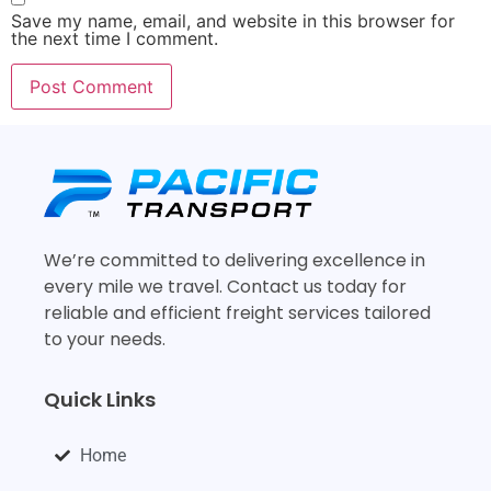
Save my name, email, and website in this browser for
the next time I comment.
We’re committed to delivering excellence in
every mile we travel. Contact us today for
reliable and efficient freight services tailored
to your needs.
Quick Links
Home