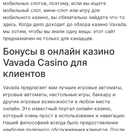
мобильных слотов, поэтому, если вы ищете
мобильный слот, мини-слот или игру для
мобильного казино, вы обязательно найдете что-то
здесь. Когда дело доходит до обзора казино Vavada,
мы хотим, чтобы вы знали одну вещь: этот сайт
предназначен не только для канадцев.
Бонусы в онлайн казино
Vavada Casino для
клиентов
Vavada предлагает вам лучшие игровые автоматы,
игровые автоматы, настольные игры, баккару и
другие игровые возможности в любом месте
онлайн. Это известный портал онлайн-казино,
который очень прост в использовании и навигации.
Нашей философией всегда было предоставление
наиболее полезного обслуживания клиентов. После