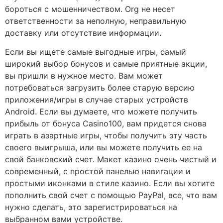
бороться с мошенничеством. Org не несет
ответственности за неполную, неправильную
доставку или отсутствие информации.
Если вы ищете самые выгодные игры, самый
широкий выбор бонусов и самые приятные акции,
вы пришли в нужное место. Вам может
потребоваться загрузить более старую версию
приложения/игры в случае старых устройств
Android. Если вы думаете, что можете получить
прибыль от бонуса Casino100, вам придется снова
играть в азартные игры, чтобы получить эту часть
своего выигрыша, или вы можете получить ее на
свой банковский счет. Макет казино очень чистый и
современный, с простой панелью навигации и
простыми иконками в стиле казино. Если вы хотите
пополнить свой счет с помощью PayPal, все, что вам
нужно сделать, это зарегистрироваться на
выбранном вами устройстве.