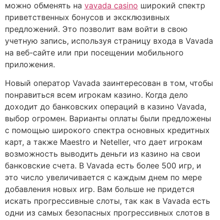
можно обменять на
vavada casino
широкий спектр
приветственных бонусов и эксклюзивных
предложений. Это позволит вам войти в свою
учетную запись, используя страницу входа в Vavada
на веб-сайте или при посещении мобильного
приложения.
Новый оператор Vavada заинтересован в том, чтобы
понравиться всем игрокам казино. Когда дело
доходит до банковских операций в казино Vavada,
выбор огромен. Варианты оплаты были предложены
с помощью широкого спектра основных кредитных
карт, а также Maestro и Neteller, что дает игрокам
возможность выводить деньги из казино на свои
банковские счета. В Vavada есть более 500 игр, и
это число увеличивается с каждым днем по мере
добавления новых игр. Вам больше не придется
искать прогрессивные слоты, так как в Vavada есть
одни из самых безопасных прогрессивных слотов в