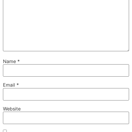
Name
*
Email
*
Website