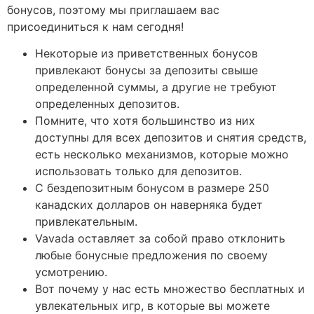
бонусов, поэтому мы приглашаем вас
присоединиться к нам сегодня!
Некоторые из приветственных бонусов
привлекают бонусы за депозиты свыше
определенной суммы, а другие не требуют
определенных депозитов.
Помните, что хотя большинство из них
доступны для всех депозитов и снятия средств,
есть несколько механизмов, которые можно
использовать только для депозитов.
С бездепозитным бонусом в размере 250
канадских долларов он наверняка будет
привлекательным.
Vavada оставляет за собой право отклонить
любые бонусные предложения по своему
усмотрению.
Вот почему у нас есть множество бесплатных и
увлекательных игр, в которые вы можете