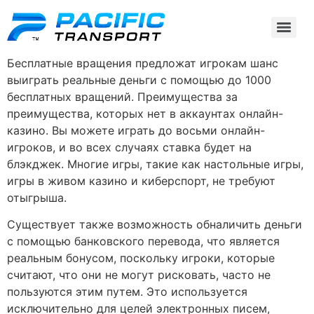
Бесплатные вращения предложат игрокам шанс
выиграть реальные деньги с помощью до 1000
бесплатных вращений. Преимущества за
преимущества, которых нет в аккаунтах онлайн-
казино. Вы можете играть до восьми онлайн-
игроков, и во всех случаях ставка будет на
блэкджек. Многие игры, такие как настольные игры,
игры в живом казино и киберспорт, не требуют
отыгрыша.
Существует также возможность обналичить деньги
с помощью банковского перевода, что является
реальным бонусом, поскольку игроки, которые
считают, что они не могут рисковать, часто не
пользуются этим путем. Это используется
исключительно для целей электронных писем,