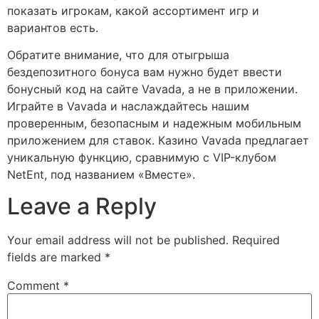
показать игрокам, какой ассортимент игр и
вариантов есть.
Обратите внимание, что для отыгрыша
бездепозитного бонуса вам нужно будет ввести
бонусный код на сайте Vavada, а не в приложении.
Играйте в Vavada и наслаждайтесь нашим
проверенным, безопасным и надежным мобильным
приложением для ставок. Казино Vavada предлагает
уникальную функцию, сравнимую с VIP-клубом
NetEnt, под названием «Вместе».
Leave a Reply
Your email address will not be published.
Required
fields are marked
*
Comment
*