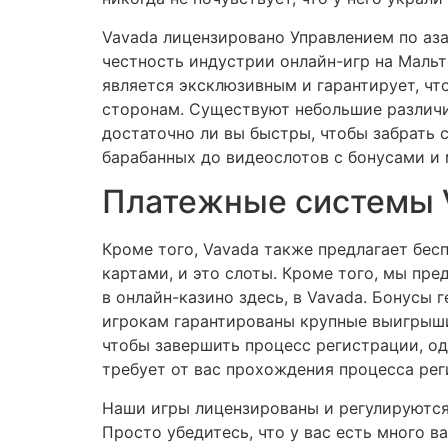
Vavada лицензировано Управлением по аз
честность индустрии онлайн-игр на Мальт
является эксклюзивным и гарантирует, ч
сторонам. Существуют небольшие различия
достаточно ли вы быстры, чтобы забрать 
барабанных до видеослотов с бонусами и
Платежные системы 
Кроме того, Vavada также предлагает бесп
картами, и это слоты. Кроме того, мы пре
в онлайн-казино здесь, в Vavada. Бонусы
игрокам гарантированы крупные выигрыши.
чтобы завершить процесс регистрации, од
требует от вас прохождения процесса рег
Наши игры лицензированы и регулируются
Просто убедитесь, что у вас есть много в