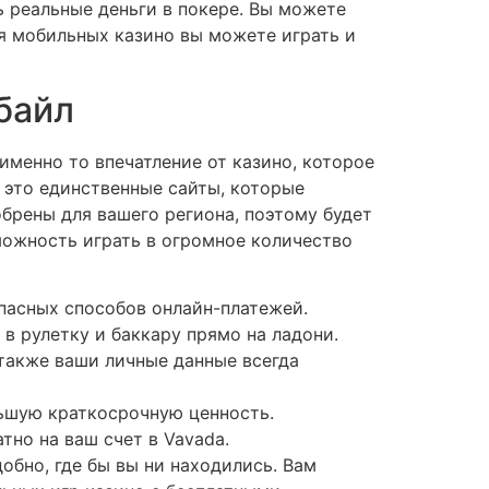
ть реальные деньги в покере. Вы можете
ля мобильных казино вы можете играть и
байл
менно то впечатление от казино, которое
и это единственные сайты, которые
брены для вашего региона, поэтому будет
можность играть в огромное количество
пасных способов онлайн-платежей.
 рулетку и баккару прямо на ладони.
также ваши личные данные всегда
льшую краткосрочную ценность.
тно на ваш счет в Vavada.
обно, где бы вы ни находились. Вам