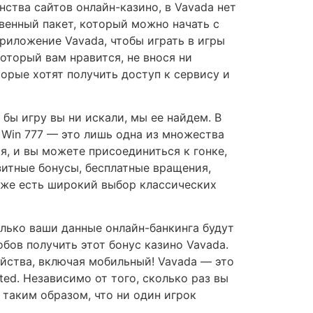
нства сайтов онлайн-казино, в Vavada нет
венный пакет, который можно начать с
приложение Vavada, чтобы играть в игры
оторый вам нравится, не внося ни
орые хотят получить доступ к сервису и
 бы игру вы ни искали, мы ее найдем. В
Win 777 — это лишь одна из множества
я, и вы можете присоединиться к гонке,
зитные бонусы, бесплатные вращения,
кже есть широкий выбор классических
олько ваши данные онлайн-банкинга будут
бов получить этот бонус казино Vavada.
йства, включая мобильный! Vavada — это
ted. Независимо от того, сколько раз вы
 таким образом, что ни один игрок