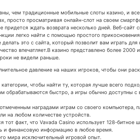
ны, чем традиционные мобильные слоты казино, и все
ах, просто просматривая онлайн-слот на своем смартф
е придется ждать возврата несколько дней. Веб-сайт 
ункции легко найти с помощью простого прикосновения
е делать это с сайта, который позволит вам играть дл
ичество впечатляет.В казино представлено более 2000 
роки не видели раньше.
лнительное давление на наших игроков, чтобы они ра
атегории, чтобы найти ту, которая лучше всего подхо
ам обрабатываются быстро, а игры обычно доступны с 
отмеченным наградами играм со своего компьютера, п
или на любом количестве устройств.
 тот факт, что Vavada Casino использует 128-битное 
ть и финансовую информацию в любое время.
его мира исключительный игровой опыт.