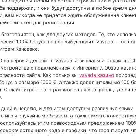
ы насладиться любой из сотен потрясающих и увлекате
ба поддержки, и они будут доступны в любое время дн
, вам никогда не придется ждать обслуживания клиент
действителен для регистрации.
благоприятен, как для других методов. Те, кто исполь
чение 100% бонуса на первый депозит. Vavada — это о
играм Канаваке.
0 на первый депозит в Vavada, а выплаты игрокам из С
 устройства с подключением к Интернету. Обзор казино
опасности сайта. Как только вы
vavada казино
присоеди
онус в размере 1000 €, а также дополнительные 100 б
. Онлайн-игры — это развивающаяся отрасль, где лиц
.
7 дней в неделю, и для игры доступны различные язык
ь игры случайным образом, а также иметь конкретную 
 воспользуйтесь этим превосходным предложением 100
сококачественного кода и графики, что гарантирует, ч