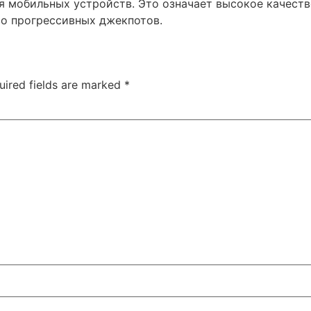
ля мобильных устройств. Это означает высокое качеств
о прогрессивных джекпотов.
uired fields are marked
*