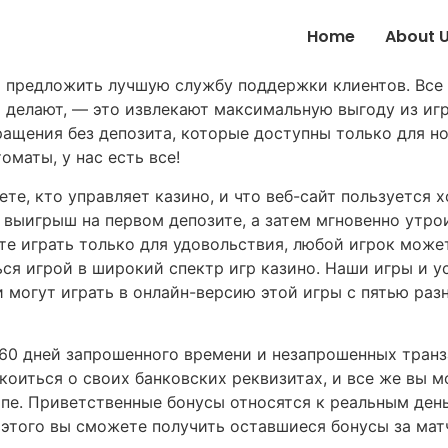
Home
About 
ы предложить лучшую службу поддержки клиентов. Все 
ни делают, — это извлекают максимальную выгоду из и
ращения без депозита, которые доступны только для но
оматы, у нас есть все!
аете, кто управляет казино, и что веб-сайт пользуется
выигрыш на первом депозите, а затем мгновенно утрои
ите играть только для удовольствия, любой игрок може
ься игрой в широкий спектр игр казино. Наши игры и у
и могут играть в онлайн-версию этой игры с пятью ра
 60 дней запрошенного времени и незапрошенных транз
окоиться о своих банковских реквизитах, и все же вы
пе. Приветственные бонусы относятся к реальным день
 этого вы сможете получить оставшиеся бонусы за мат