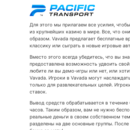
Для этого мы прилагаем все усилия, чтоб
из крупнейших казино в мире. Все, что о
образом. Vavada предлагает бесплатные в
классику или сыграть в новые игровые авт
Вместо этого всегда убедитесь, что вы зн
предоставлена возможность удвоить свой 
любите ли вы демо-игры или нет, или хот
Vavada. Игроки в Vavada могут наслаждат
только для развлекательных целей. Игрок
ставок.
Вывод средств обрабатывается в течение
часов. Таким образом, вам не нужно бесп
реальные деньги в своем собственном тем
разделены на две основные группы. После