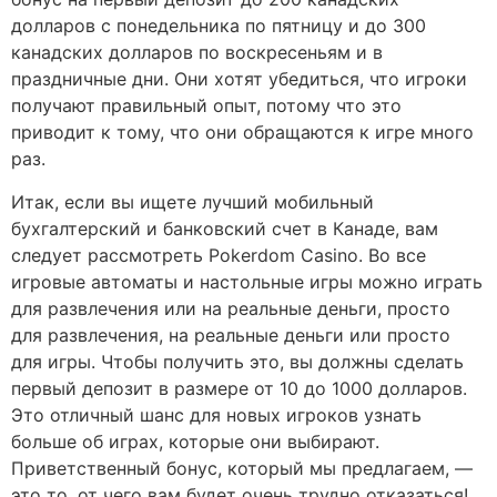
долларов с понедельника по пятницу и до 300
канадских долларов по воскресеньям и в
праздничные дни. Они хотят убедиться, что игроки
получают правильный опыт, потому что это
приводит к тому, что они обращаются к игре много
раз.
Итак, если вы ищете лучший мобильный
бухгалтерский и банковский счет в Канаде, вам
следует рассмотреть Pokerdom Casino. Во все
игровые автоматы и настольные игры можно играть
для развлечения или на реальные деньги, просто
для развлечения, на реальные деньги или просто
для игры. Чтобы получить это, вы должны сделать
первый депозит в размере от 10 до 1000 долларов.
Это отличный шанс для новых игроков узнать
больше об играх, которые они выбирают.
Приветственный бонус, который мы предлагаем, —
это то, от чего вам будет очень трудно отказаться!.