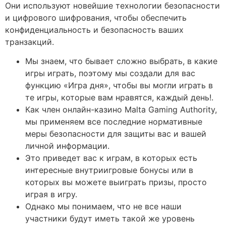
Они используют новейшие технологии безопасности
и цифрового шифрования, чтобы обеспечить
конфиденциальность и безопасность ваших
транзакций.
Мы знаем, что бывает сложно выбрать, в какие
игры играть, поэтому мы создали для вас
функцию «Игра дня», чтобы вы могли играть в
те игры, которые вам нравятся, каждый день!.
Как член онлайн-казино Malta Gaming Authority,
мы применяем все последние нормативные
меры безопасности для защиты вас и вашей
личной информации.
Это приведет вас к играм, в которых есть
интересные внутриигровые бонусы или в
которых вы можете выиграть призы, просто
играя в игру.
Однако мы понимаем, что не все наши
участники будут иметь такой же уровень