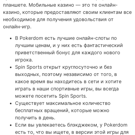
планшете. Мобильные казино — это те онлайн-
казино, которые предоставляют своим клиентам все
необходимое для получения удовольствия от
онлайн-игр.
В Pokerdom есть лучшие онлайн-слоты по
лучшим ценам, и у них есть фантастический
приветственный бонус для каждого нового
игрока.
Spin Sports открыт круглосуточно и без
выходных, поэтому независимо от того, в
какое время вы находитесь в сети и хотите
играть в наши спортивные игры, вы всегда
можете посетить Spin Sports.
Существует максимальное количество
бесплатных вращений, которые можно
получить в день.
Если вы увлекаетесь блэкджеком, у Pokerdom
есть то, что вы ищете, в версии этой игры для