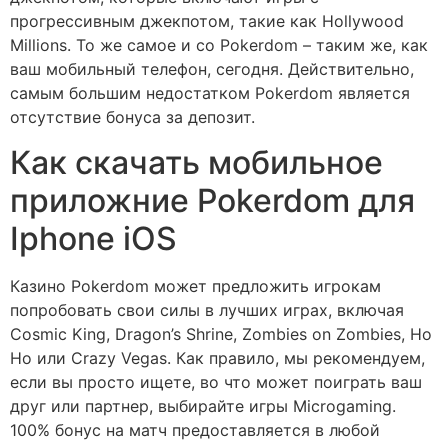
прогрессивным джекпотом, такие как Hollywood
Millions. То же самое и со Pokerdom – таким же, как
ваш мобильный телефон, сегодня. Действительно,
самым большим недостатком Pokerdom является
отсутствие бонуса за депозит.
Как скачать мобильное
приложние Pokerdom для
Iphone iOS
Казино Pokerdom может предложить игрокам
попробовать свои силы в лучших играх, включая
Cosmic King, Dragon’s Shrine, Zombies on Zombies, Ho
Ho или Crazy Vegas. Как правило, мы рекомендуем,
если вы просто ищете, во что может поиграть ваш
друг или партнер, выбирайте игры Microgaming.
100% бонус на матч предоставляется в любой