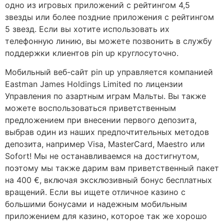
одно из игровых приложений с рейтингом 4,5
звезды или более поздние приложения с рейтингом
5 звезд. Если вы хотите использовать их
телефонную линию, вы можете позвонить в службу
поддержки клиентов pin up круглосуточно.
Мобильный веб-сайт pin up управляется компанией
Eastman James Holdings Limited по лицензии
Управления по азартным играм Мальты. Вы также
можете воспользоваться приветственным
предложением при внесении первого депозита,
выбрав один из наших предпочтительных методов
депозита, например Visa, MasterCard, Maestro или
Sofort! Мы не останавливаемся на достигнутом,
поэтому мы также дарим вам приветственный пакет
на 400 €, включая эксклюзивный бонус бесплатных
вращений. Если вы ищете отличное казино с
большими бонусами и надежным мобильным
приложением для казино, которое так же хорошо