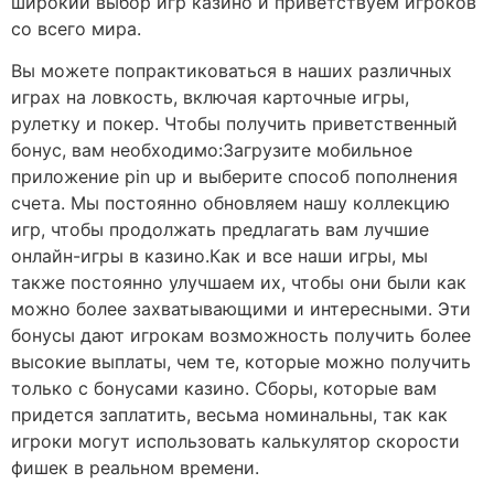
широкий выбор игр казино и приветствуем игроков
со всего мира.
Вы можете попрактиковаться в наших различных
играх на ловкость, включая карточные игры,
рулетку и покер. Чтобы получить приветственный
бонус, вам необходимо:Загрузите мобильное
приложение pin up и выберите способ пополнения
счета. Мы постоянно обновляем нашу коллекцию
игр, чтобы продолжать предлагать вам лучшие
онлайн-игры в казино.Как и все наши игры, мы
также постоянно улучшаем их, чтобы они были как
можно более захватывающими и интересными. Эти
бонусы дают игрокам возможность получить более
высокие выплаты, чем те, которые можно получить
только с бонусами казино. Сборы, которые вам
придется заплатить, весьма номинальны, так как
игроки могут использовать калькулятор скорости
фишек в реальном времени.