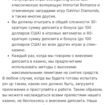
классическую волнующую Immortal Romance и
отмеченную наградами игру DaVinci Diamonds,
а также многие другие.
Вы должны отыграть в общей сложности 30-
кратную сумму депозита и бонуса (до 100
долларов США) в игровых автоматах и 60-
кратную сумму депозита и бонуса (до 100
долларов США) во всех других играх в спин-
казино.
Каждый раз, когда мы говорим о внесении
депозита в казино, мы предпочитаем
использовать методы с высокими
максимальными лимитами на снятие средств.
В любом случае, когда вы будете готовы испытать
pin up таким, каким оно должно быть, загрузите
приложение и приступайте к работе. Таким образом,
вы можете наслаждаться всеми прелестями нашего
казино, не беспокоясь о внесении депозита. Наша