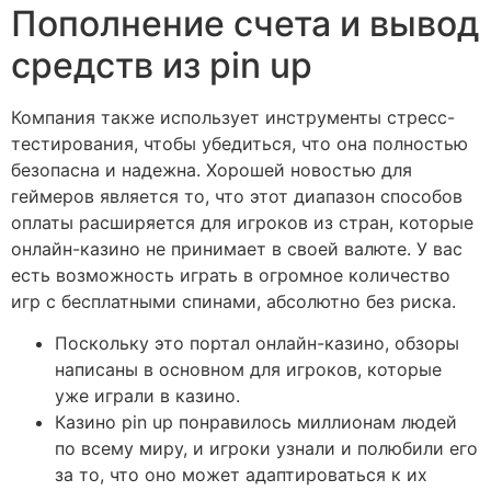
Пополнение счета и вывод
средств из pin up
Компания также использует инструменты стресс-
тестирования, чтобы убедиться, что она полностью
безопасна и надежна. Хорошей новостью для
геймеров является то, что этот диапазон способов
оплаты расширяется для игроков из стран, которые
онлайн-казино не принимает в своей валюте. У вас
есть возможность играть в огромное количество
игр с бесплатными спинами, абсолютно без риска.
Поскольку это портал онлайн-казино, обзоры
написаны в основном для игроков, которые
уже играли в казино.
Казино pin up понравилось миллионам людей
по всему миру, и игроки узнали и полюбили его
за то, что оно может адаптироваться к их