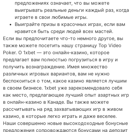
предложениях означает, что вы можете
выигрывать реальные деньги каждый раз, когда
играете в свои любимые игры.
Выиграйте призы в красочных играх, если вам
нравится быть среди людей всех мастей.
Если вы предпочитаете что-то немного другое, вы
также можете посетить нашу страницу Top Video
Poker. О 1xbet — это онлайн-казино, которое
предлагает вам полностью погрузиться в игру и
получить вознаграждение. Имея множество
различных игровых вариантов, вам не нужно
беспокоиться о том, какое казино является лучшим
в своем бизнесе. 1xbet уже зарекомендовало себя
как место, предлагающее лучший опыт азартных игр
в онлайн-казино в Канаде. Вы также можете
рассчитывать на ряд захватывающих игр в живом
казино, в которые легко играть и даже веселее.
Наши совершенно новые высокодоходные бонусные
предложения сопровождаются бонусами на депозит