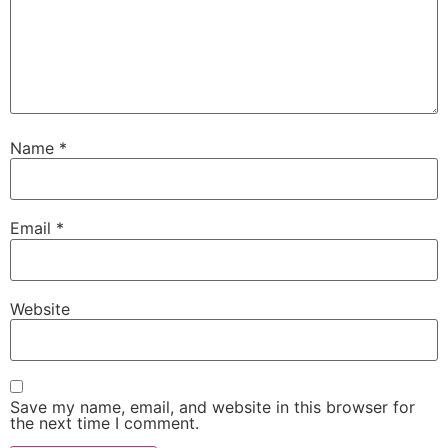
Name
*
Email
*
Website
Save my name, email, and website in this browser for
the next time I comment.