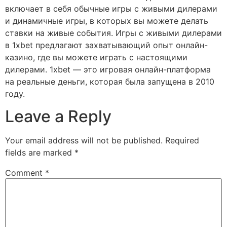
включает в себя обычные игры с живыми дилерами
и динамичные игры, в которых вы можете делать
ставки на живые события. Игры с живыми дилерами
в 1xbet предлагают захватывающий опыт онлайн-
казино, где вы можете играть с настоящими
дилерами. 1xbet — это игровая онлайн-платформа
на реальные деньги, которая была запущена в 2010
году.
Leave a Reply
Your email address will not be published.
Required
fields are marked
*
Comment
*