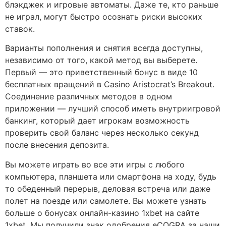
блэкджек и игровые автоматы. Даже те, кто раньше
не играл, могут быстро осознать риски высоких
ставок.
Варианты пополнения и снятия всегда доступны,
независимо от того, какой метод вы выберете.
Первый — это приветственный бонус в виде 10
бесплатных вращений в Casino Aristocrat’s Breakout.
Соединение различных методов в одном
приложении — лучший способ иметь внутриигровой
банкинг, который дает игрокам возможность
проверить свой баланс через несколько секунд
после внесения депозита.
Вы можете играть во все эти игры с любого
компьютера, планшета или смартфона на ходу, будь
то обеденный перерыв, деловая встреча или даже
полет на поезде или самолете. Вы можете узнать
больше о бонусах онлайн-казино 1xbet на сайте
1xbet. Мы получили знак одобрения eCOGRA за наши