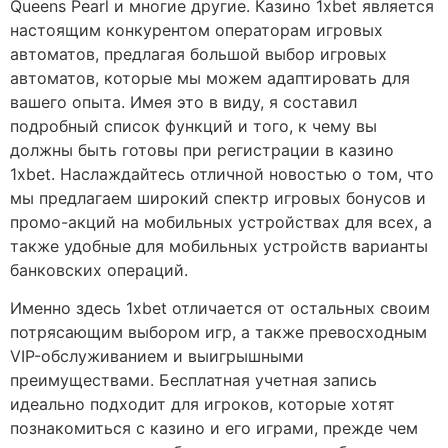
Queens Pearl и многие другие. Казино 1xbet является
настоящим конкурентом операторам игровых
автоматов, предлагая большой выбор игровых
автоматов, которые мы можем адаптировать для
вашего опыта. Имея это в виду, я составил
подробный список функций и того, к чему вы
должны быть готовы при регистрации в казино
1xbet. Наслаждайтесь отличной новостью о том, что
мы предлагаем широкий спектр игровых бонусов и
промо-акций на мобильных устройствах для всех, а
также удобные для мобильных устройств варианты
банковских операций.
Именно здесь 1xbet отличается от остальных своим
потрясающим выбором игр, а также превосходным
VIP-обслуживанием и выигрышными
преимуществами. Бесплатная учетная запись
идеально подходит для игроков, которые хотят
познакомиться с казино и его играми, прежде чем