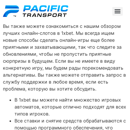
Вы также можете ознакомиться с нашим обзором
лучших онлайн-слотов в 1xbet. Мы всегда ищем
новые способы сделать онлайн-игры еще более
приятными и захватывающими, так что следите за
обновлениями, чтобы не пропустить приятные
сюрпризы в будущем. Если вы не имеете в виду
конкретную игру, мы будем рады порекомендовать
альтернативы. Вы также можете отправить запрос в
службу поддержки в любое время, если есть
проблема, которую вы хотите обсудить.
В 1xbet вы можете найти множество игровых
автоматов, которые отлично подходят для всех
типов игроков.
Все ставки и снятие средств обрабатываются с
помощью программного обеспечения, что