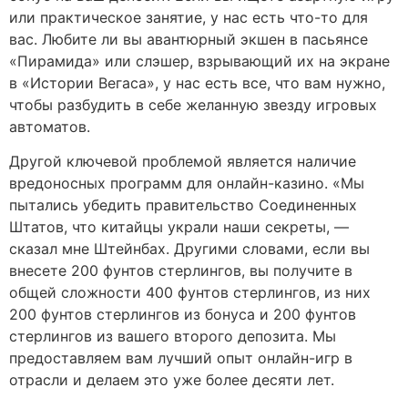
или практическое занятие, у нас есть что-то для
вас. Любите ли вы авантюрный экшен в пасьянсе
«Пирамида» или слэшер, взрывающий их на экране
в «Истории Вегаса», у нас есть все, что вам нужно,
чтобы разбудить в себе желанную звезду игровых
автоматов.
Другой ключевой проблемой является наличие
вредоносных программ для онлайн-казино. «Мы
пытались убедить правительство Соединенных
Штатов, что китайцы украли наши секреты, —
сказал мне Штейнбах. Другими словами, если вы
внесете 200 фунтов стерлингов, вы получите в
общей сложности 400 фунтов стерлингов, из них
200 фунтов стерлингов из бонуса и 200 фунтов
стерлингов из вашего второго депозита. Мы
предоставляем вам лучший опыт онлайн-игр в
отрасли и делаем это уже более десяти лет.