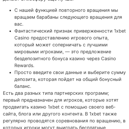
С нашей функцией повторного вращения мы
вращаем барабаны следующего вращения для
вас.
Фантастический признак приверженности 1xbet
Casino предоставлению игрового опыта,
который может соперничать с лучшими
мировыми игроками, — это предложение
бездепозитного бонуса казино через Casino
Rewards.
Просто введите свои данные и выберите сумму
депозита, которая пойдет на общий бонусный
баланс.
Есть два разных типа партнерских программ;
первый предназначен для игроков, которые хотят
продвигать казино 1xbet с помощью своего веб-
сайта, блога или другого контента. В 1xbet также
регулярно проводятся соревнования по вращению, в
которых игроки могут выиграть бесплатные