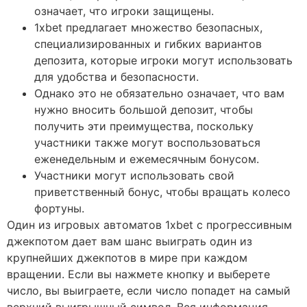
означает, что игроки защищены.
1xbet предлагает множество безопасных,
специализированных и гибких вариантов
депозита, которые игроки могут использовать
для удобства и безопасности.
Однако это не обязательно означает, что вам
нужно вносить большой депозит, чтобы
получить эти преимущества, поскольку
участники также могут воспользоваться
еженедельным и ежемесячным бонусом.
Участники могут использовать свой
приветственный бонус, чтобы вращать колесо
фортуны.
Один из игровых автоматов 1xbet с прогрессивным
джекпотом дает вам шанс выиграть один из
крупнейших джекпотов в мире при каждом
вращении. Если вы нажмете кнопку и выберете
число, вы выиграете, если число попадет на самый