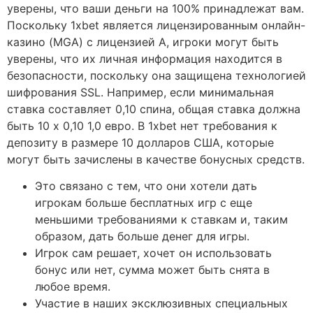
уверены, что ваши деньги на 100% принадлежат вам.
Поскольку 1xbet является лицензированным онлайн-
казино (MGA) с лицензией A, игроки могут быть
уверены, что их личная информация находится в
безопасности, поскольку она защищена технологией
шифрования SSL. Например, если минимальная
ставка составляет 0,10 спина, общая ставка должна
быть 10 x 0,10 1,0 евро. В 1xbet нет требования к
депозиту в размере 10 долларов США, которые
могут быть зачислены в качестве бонусных средств.
Это связано с тем, что они хотели дать
игрокам больше бесплатных игр с еще
меньшими требованиями к ставкам и, таким
образом, дать больше денег для игры.
Игрок сам решает, хочет он использовать
бонус или нет, сумма может быть снята в
любое время.
Участие в наших эксклюзивных специальных