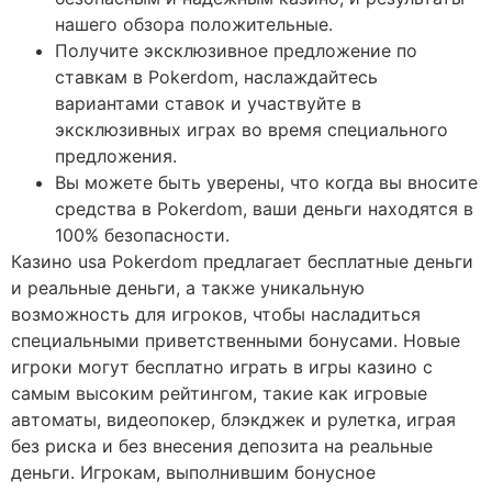
нашего обзора положительные.
Получите эксклюзивное предложение по
ставкам в Pokerdom, наслаждайтесь
вариантами ставок и участвуйте в
эксклюзивных играх во время специального
предложения.
Вы можете быть уверены, что когда вы вносите
средства в Pokerdom, ваши деньги находятся в
100% безопасности.
Казино usa Pokerdom предлагает бесплатные деньги
и реальные деньги, а также уникальную
возможность для игроков, чтобы насладиться
специальными приветственными бонусами. Новые
игроки могут бесплатно играть в игры казино с
самым высоким рейтингом, такие как игровые
автоматы, видеопокер, блэкджек и рулетка, играя
без риска и без внесения депозита на реальные
деньги. Игрокам, выполнившим бонусное