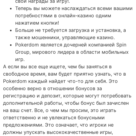
свои награды за игру!.
Теперь вы можете наслаждаться всеми вашими
потребностями в онлайн-казино одним
нажатием кнопки!
Больше не требуется загрузка и установка, а
также мошенники, управляющие казино.
Pokerdom является дочерней компанией Spin
Group, мирового лидера в области мобильных
игр.
А если вы все еще ищете, чем бы заняться в
свободное время, вам будет приятно узнать, что в
Pokerdom каждый найдет что-то для себя. Это
особенно верно в отношении бонусов за
регистрацию и депозит, которые могут потребовать
дополнительной работы, чтобы бонус был зачислен
на ваш счет. Все, о чем мы просим, это играть
ответственно и не увлекаться бонусными
предложениями. Это означает, что игроки не
должны упускать высококачественные игры,