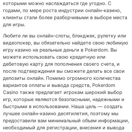
которыми можно наслаждаться где угодно. С
годами, по мере роста индустрии онлайн-казино,
клиенты стали более разборчивыми в выборе места
для игры.
Любите ли вы онлайн-слоты, блэкджек, рулетку или
видеопокер, вы обязательно найдете свою любимую
игру казино на реальные деньги в Pokerdom. Вы
можете использовать свою кредитную или
дебетовую карту для пополнения своего счета, и
после подтверждения вы сможете делать все свои
депозиты онлайн. Помимо огромного количества
вариантов оплаты и вывода средств, Pokerdom
Casino также предлагает игрокам широкий выбор
игр, которые являются безопасными, надежными и
быстрыми в использовании. Наша цель — создать
лучшее онлайн-казино десятилетия, поэтому мы
предоставили вам минимальный объем информации,
необходимый для регистрации, внесения и вывода