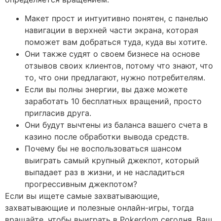
Макет прост и интуитивно понятен, с панелью
навигации в верхней части экрана, которая
поможет вам добраться туда, куда вы хотите.
Они также судят о своем бизнесе на основе
отзывов своих клиентов, потому что знают, что
то, что они предлагают, нужно потребителям.
Если вы полны энергии, вы даже можете
заработать 10 бесплатных вращений, просто
пригласив друга.
Они будут вычтены из баланса вашего счета в
казино после обработки вывода средств.
Почему бы не воспользоваться шансом
выиграть самый крупный джекпот, который
выпадает раз в жизни, и не насладиться
прогрессивным джекпотом?
Если вы ищете самые захватывающие,
захватывающие и полезные онлайн-игры, тогда
вращайте, чтобы выиграть в Pokerdom сегодня. Ваш