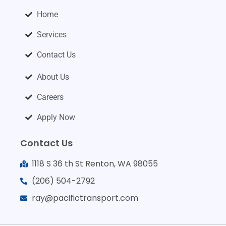
Home
Services
Contact Us
About Us
Careers
Apply Now
Contact Us
1118 S 36 th St Renton, WA 98055
(206) 504-2792
ray@pacifictransport.com