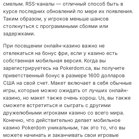
смелым. RSS-каналы — отличный способ быть в
курсе последних обновлений по мере их появления.
Таким образом, у игроков меньше шансов
столкнуться с программными сбоями или
задержками.
При посещении онлайн-казино важно не
отвлекаться на бонус фри, если у казино есть
собственная мобильная версия. Когда вы
зарегистрируетесь на Pokerdom.ca, вы получите
приветственный бонус в размере 1600 долларов
США на свой счет. Макет включает в себя обычные
игры, которые можно ожидать от лучших онлайн-
казино, но макет также очень хорош. Us, вы также
сможете встретиться и сыграть с другими
дружелюбными игроками казино со всего мира.
Конечно, что действительно делает мобильное
казино Pokerdom уникальным, так это то, что вы
можете начинать и заканчивать свои игровые