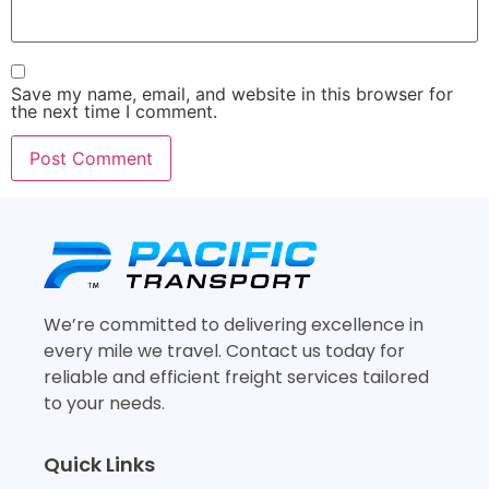
Save my name, email, and website in this browser for
the next time I comment.
We’re committed to delivering excellence in
every mile we travel. Contact us today for
reliable and efficient freight services tailored
to your needs.
Quick Links