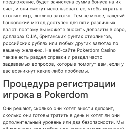
предложение, будет зачислена сумма бонуса на их
счет, и они смогут использовать ее, чтобы играть в
столько игр, сколько захотят. Тем не менее, каждый
банковский метод доступен для пяти различных
валют, поэтому вы можете вносить депозиты в евро,
долларах США, британских фунтах стерлингов,
российских рублях или любых других валютах по
вашему желанию. На веб-сайте Pokerdom Casino
также есть раздел справки и раздел часто
задаваемых вопросов, которые помогут вам, если у
вас возникнут какие-либо проблемы.
Процедура регистрации
игрока в Pokerdom
Они решают, сколько они хотят внести депозит,
сколько они готовы тратить в день и хотят ли они
дополнительный уровень или два безопасности. Мы