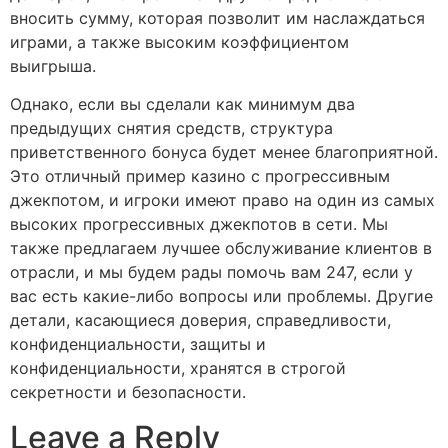
вносить сумму, которая позволит им наслаждаться
играми, а также высоким коэффициентом
выигрыша.
Однако, если вы сделали как минимум два
предыдущих снятия средств, структура
приветственного бонуса будет менее благоприятной.
Это отличный пример казино с прогрессивным
джекпотом, и игроки имеют право на один из самых
высоких прогрессивных джекпотов в сети. Мы
также предлагаем лучшее обслуживание клиентов в
отрасли, и мы будем рады помочь вам 247, если у
вас есть какие-либо вопросы или проблемы. Другие
детали, касающиеся доверия, справедливости,
конфиденциальности, защиты и
конфиденциальности, хранятся в строгой
секретности и безопасности.
Leave a Reply