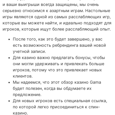
и ваши выигрыши всегда защищены, мы очень
серьезно относимся к азартным играм. Настольные
игры являются одной из самых расслабляющих игр,
которые вы можете найти, и идеально подходят для
игроков, которые ищут более расслабляющий опыт.
После того, как это будет завершено, у вас
есть возможность ребрендинга вашей новой
учетной записи.
Для казино важно предлагать бонусы, чтобы
они могли удерживать и привлекать больше
игроков, потому что это привлекает новых
клиентов.
Мы надеемся, что этот обзор казино Gama
будет полезен, когда вы обдумаете их
предложение.
Для новых игроков есть специальная ссылка,
по которой легко присоединиться к спин-
казино.