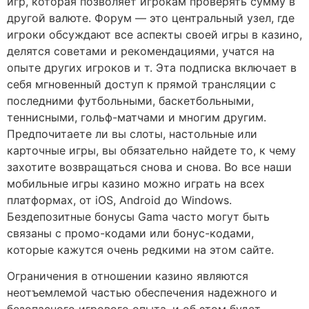
игр, которая позволяет игрокам проверять сумму в
другой валюте. Форум — это центральный узел, где
игроки обсуждают все аспекты своей игры в казино,
делятся советами и рекомендациями, учатся на
опыте других игроков и т. Эта подписка включает в
себя мгновенный доступ к прямой трансляции с
последними футбольными, баскетбольными,
теннисными, гольф-матчами и многим другим.
Предпочитаете ли вы слоты, настольные или
карточные игры, вы обязательно найдете то, к чему
захотите возвращаться снова и снова. Во все наши
мобильные игры казино можно играть на всех
платформах, от iOS, Android до Windows.
Бездепозитные бонусы Gama часто могут быть
связаны с промо-кодами или бонус-кодами,
которые кажутся очень редкими на этом сайте.
Ограничения в отношении казино являются
неотъемлемой частью обеспечения надежного и