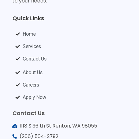
to your needs.
Quick Links
Home
Services
Contact Us
About Us
Careers
Apply Now
Contact Us
1118 S 36 th St Renton, WA 98055
(206) 504-2792