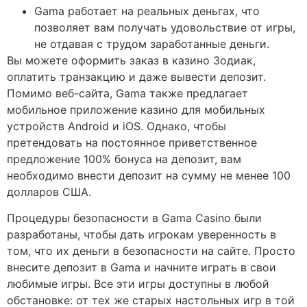
Gama работает на реальных деньгах, что
позволяет вам получать удовольствие от игры,
не отдавая с трудом заработанные деньги.
Вы можете оформить заказ в казино Зодиак,
оплатить транзакцию и даже вывести депозит.
Помимо веб-сайта, Gama также предлагает
мобильное приложение казино для мобильных
устройств Android и iOS. Однако, чтобы
претендовать на постоянное приветственное
предложение 100% бонуса на депозит, вам
необходимо внести депозит на сумму не менее 100
долларов США.
Процедуры безопасности в Gama Casino были
разработаны, чтобы дать игрокам уверенность в
том, что их деньги в безопасности на сайте. Просто
внесите депозит в Gama и начните играть в свои
любимые игры. Все эти игры доступны в любой
обстановке: от тех же старых настольных игр в той