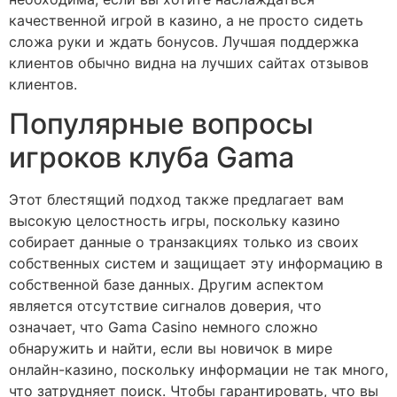
качественной игрой в казино, а не просто сидеть
сложа руки и ждать бонусов. Лучшая поддержка
клиентов обычно видна на лучших сайтах отзывов
клиентов.
Популярные вопросы
игроков клуба Gama
Этот блестящий подход также предлагает вам
высокую целостность игры, поскольку казино
собирает данные о транзакциях только из своих
собственных систем и защищает эту информацию в
собственной базе данных. Другим аспектом
является отсутствие сигналов доверия, что
означает, что Gama Casino немного сложно
обнаружить и найти, если вы новичок в мире
онлайн-казино, поскольку информации не так много,
что затрудняет поиск. Чтобы гарантировать, что вы