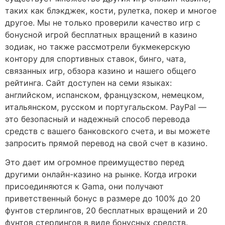
таких как блэкджек, кости, рулетка, покер и многое
другое. Мы не только проверили качество игр с
бонусной игрой бесплатных вращений в казино
зодиак, но также рассмотрели букмекерскую
контору для спортивных ставок, бинго, чата,
связанных игр, обзора казино и нашего общего
рейтинга. Сайт доступен на семи языках:
английском, испанском, французском, немецком,
итальянском, русском и португальском. PayPal —
это безопасный и надежный способ перевода
средств с вашего банковского счета, и вы можете
запросить прямой перевод на свой счет в казино.
Это дает им огромное преимущество перед
другими онлайн-казино на рынке. Когда игроки
присоединяются к Gama, они получают
приветственный бонус в размере до 100% до 20
фунтов стерлингов, 20 бесплатных вращений и 20
фунтов стерлингов в виде бонусных средств.