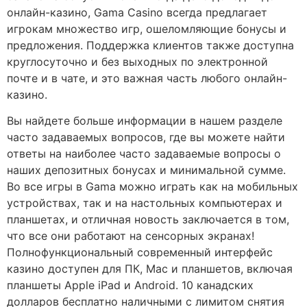
онлайн-казино, Gama Casino всегда предлагает
игрокам множество игр, ошеломляющие бонусы и
предложения. Поддержка клиентов также доступна
круглосуточно и без выходных по электронной
почте и в чате, и это важная часть любого онлайн-
казино.
Вы найдете больше информации в нашем разделе
часто задаваемых вопросов, где вы можете найти
ответы на наиболее часто задаваемые вопросы о
наших депозитных бонусах и минимальной сумме.
Во все игры в Gama можно играть как на мобильных
устройствах, так и на настольных компьютерах и
планшетах, и отличная новость заключается в том,
что все они работают на сенсорных экранах!
Полнофункциональный современный интерфейс
казино доступен для ПК, Mac и планшетов, включая
планшеты Apple iPad и Android. 10 канадских
долларов бесплатно наличными с лимитом снятия