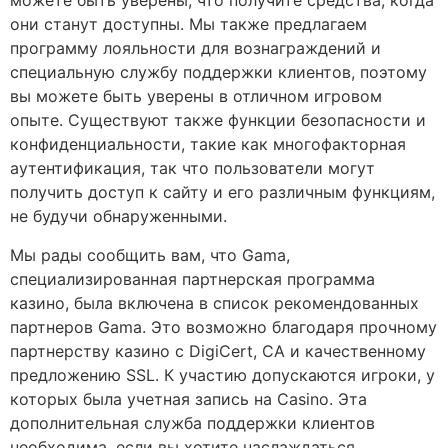
можете быть уверены, что получите средства, когда
они станут доступны. Мы также предлагаем
программу лояльности для вознаграждений и
специальную службу поддержки клиентов, поэтому
вы можете быть уверены в отличном игровом
опыте. Существуют также функции безопасности и
конфиденциальности, такие как многофакторная
аутентификация, так что пользователи могут
получить доступ к сайту и его различным функциям,
не будучи обнаруженными.
Мы рады сообщить вам, что Gama,
специализированная партнерская программа
казино, была включена в список рекомендованных
партнеров Gama. Это возможно благодаря прочному
партнерству казино с DigiCert, CA и качественному
предложению SSL. К участию допускаются игроки, у
которых была учетная запись на Casino. Эта
дополнительная служба поддержки клиентов
необходима, если вы хотите наслаждаться