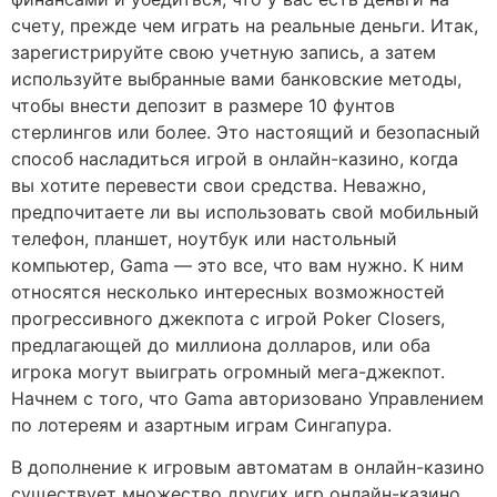
счету, прежде чем играть на реальные деньги. Итак,
зарегистрируйте свою учетную запись, а затем
используйте выбранные вами банковские методы,
чтобы внести депозит в размере 10 фунтов
стерлингов или более. Это настоящий и безопасный
способ насладиться игрой в онлайн-казино, когда
вы хотите перевести свои средства. Неважно,
предпочитаете ли вы использовать свой мобильный
телефон, планшет, ноутбук или настольный
компьютер, Gama — это все, что вам нужно. К ним
относятся несколько интересных возможностей
прогрессивного джекпота с игрой Poker Closers,
предлагающей до миллиона долларов, или оба
игрока могут выиграть огромный мега-джекпот.
Начнем с того, что Gama авторизовано Управлением
по лотереям и азартным играм Сингапура.
В дополнение к игровым автоматам в онлайн-казино
существует множество других игр онлайн-казино,