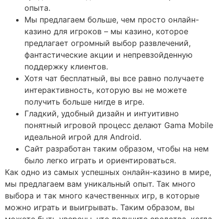
опыта.
Мы предлагаем больше, чем просто онлайн-
казино для игроков – мы казино, которое
предлагает огромный выбор развлечений,
фантастические акции и непревзойденную
поддержку клиентов.
Хотя чат бесплатный, вы все равно получаете
интерактивность, которую вы не можете
получить больше нигде в игре.
Гладкий, удобный дизайн и интуитивно
понятный игровой процесс делают Gama Mobile
идеальной игрой для Android.
Сайт разработан таким образом, чтобы на нем
было легко играть и ориентироваться.
Как одно из самых успешных онлайн-казино в мире,
мы предлагаем вам уникальный опыт. Так много
выбора и так много качественных игр, в которые
можно играть и выигрывать. Таким образом, вы