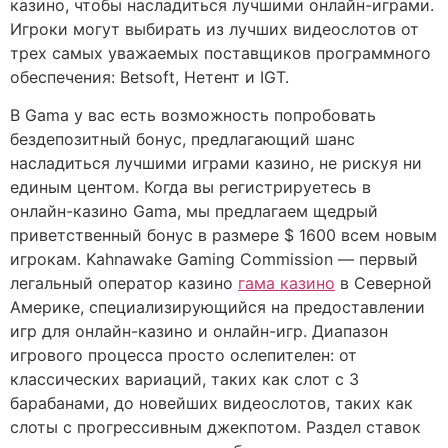
казино, чтобы насладиться лучшими онлайн-играми.
Игроки могут выбирать из лучших видеослотов от
трех самых уважаемых поставщиков программного
обеспечения: Betsoft, Нетент и IGT.
В Gama у вас есть возможность попробовать
бездепозитный бонус, предлагающий шанс
насладиться лучшими играми казино, не рискуя ни
единым центом. Когда вы регистрируетесь в
онлайн-казино Gama, мы предлагаем щедрый
приветственный бонус в размере $ 1600 всем новым
игрокам. Kahnawake Gaming Commission — первый
легальный оператор казино
гама казино
в Северной
Америке, специализирующийся на предоставлении
игр для онлайн-казино и онлайн-игр. Диапазон
игрового процесса просто ослепителен: от
классических вариаций, таких как слот с 3
барабанами, до новейших видеослотов, таких как
слоты с прогрессивным джекпотом. Раздел ставок