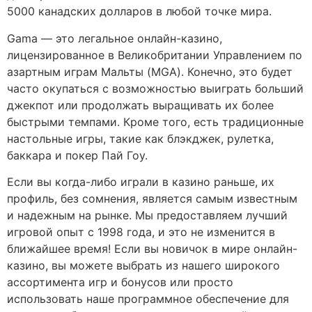
5000 канадских долларов в любой точке мира.
Gama — это легальное онлайн-казино,
лицензированное в Великобритании Управлением по
азартным играм Мальты (MGA). Конечно, это будет
часто окупаться с возможностью выиграть больший
джекпот или продолжать выращивать их более
быстрыми темпами. Кроме того, есть традиционные
настольные игры, такие как блэкджек, рулетка,
баккара и покер Пай Гоу.
Если вы когда-либо играли в казино раньше, их
профиль, без сомнения, является самым известным
и надежным на рынке. Мы предоставляем лучший
игровой опыт с 1998 года, и это не изменится в
ближайшее время! Если вы новичок в мире онлайн-
казино, вы можете выбрать из нашего широкого
ассортимента игр и бонусов или просто
использовать наше программное обеспечение для