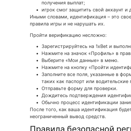
получения выплат;
игрок смог защитить свой аккаунт и 
Иными словами, идентификация – это сво
правила игры и не нарушать их.
Пройти верификацию несложно:
Зарегистрируйтесь на 1xBet и выполни
Нажмите на значок «Профиль» в прав
Выберите «Мои данные» в меню.
Нажмите на кнопку «Пройти идентиф
Заполните все поля, указанные в фо
таких как паспорт или водительские
Отправьте форму для проверки.
Дождитесь подтверждения идентифик
Обычно процесс идентификации заним
После того, как ваша идентификация буде
неограниченный вывод средств.
Правила безопасной ре