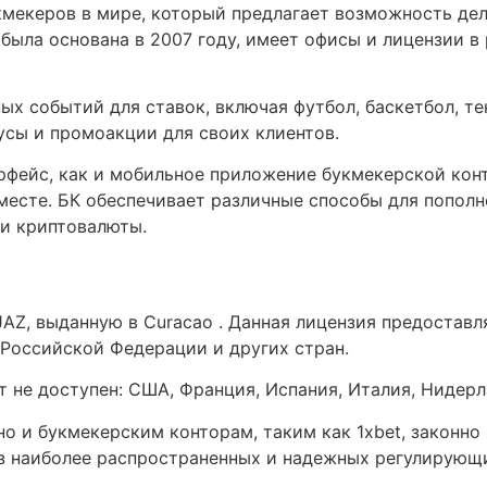
кмекеров в мире, который предлагает возможность дела
 была основана в 2007 году, имеет офисы и лицензии в
х событий для ставок, включая футбол, баскетбол, тен
усы и промоакции для своих клиентов.
рфейс, как и мобильное приложение букмекерской кон
 месте. БК обеспечивает различные способы для пополн
 и криптовалюты.
AZ, выданную в Curacao . Данная лицензия предоставл
 Российской Федерации и других стран.
т не доступен: США, Франция, Испания, Италия, Нидерл
о и букмекерским конторам, таким как 1xbet, законно 
из наиболее распространенных и надежных регулирующи