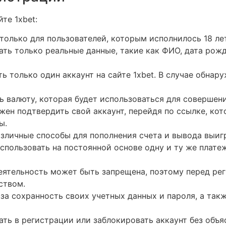
те 1xbet:
 только для пользователей, которым исполнилось 18 лет
ть только реальные данные, такие как ФИО, дата рожд
 только один аккаунт на сайте 1xbet. В случае обнару
 валюту, которая будет использоваться для совершени
ен подтвердить свой аккаунт, перейдя по ссылке, кот
ы.
зличные способы для пополнения счета и вывода выиг
спользовать на постоянной основе одну и ту же плате
еятельность может быть запрещена, поэтому перед ре
ством.
за сохранность своих учетных данных и пароля, а такж
зать в регистрации или заблокировать аккаунт без объ