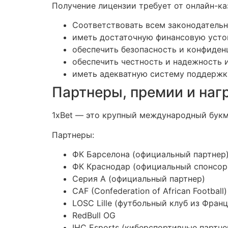
Получение лицензии требует от онлайн-ка
Соответствовать всем законодательн
иметь достаточную финансовую устой
обеспечить безопасность и конфиден
обеспечить честность и надежность и
иметь адекватную систему поддержки
Партнеры, премии и наг
1xBet — это крупный международный букм
Партнеры:
ФК Барселона (официальный партнер
ФК Краснодар (официальный спонсор
Серия А (официальный партнер)
CAF (Confederation of African Football)
LOSC Lille (футбольный клуб из Фран
RedBull OG
IHC Esports (киберспортивные партне