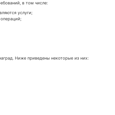
ебований, в том числе:
вляются услуги;
 операций;
аград. Ниже приведены некоторые из них: