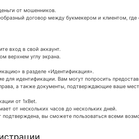
деньги от мошенников.
еобразный договор между букмекером и клиентом, где
те вход в свой аккаунт.
ом верхнем углу экрана.
икацию» в разделе «Идентификация».
рме для идентификации. Вам могут попросить предоста
 права, а также документы, подтверждающие ваше мест
ации от 1xBet.
ает от нескольких часов до нескольких дней.
т подтверждена, вы сможете пользоваться всеми возм
гистрации