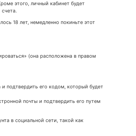
роме этого, личный кабинет будет
 счета.
лось 18 лет, немедленно покиньте этот
рироваться» (она расположена в правом
 и подтвердить его кодом, который будет
ктронной почты и подтвердить его путем
нта в социальной сети, такой как