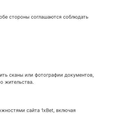
 обе стороны соглашаются соблюдать
вить сканы или фотографии документов,
о жительства.
ожностями сайта 1xBet, включая