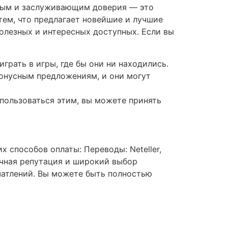
ьным и заслуживающим доверия — это
 тем, что предлагает новейшие и лучшие
полезных и интересных доступных. Если вы
грать в игры, где бы они ни находились.
 бонусным предложениям, и они могут
пользоваться этим, вы можете принять
 способов оплаты: Переводы: Neteller,
тличная репутация и широкий выбор
чатлений. Вы можете быть полностью