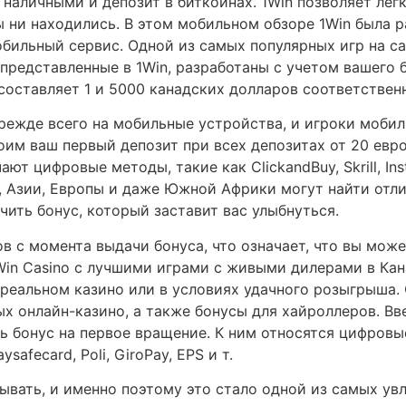
ит наличными и депозит в биткойнах. 1Win позволяет л
 вы ни находились. В этом мобильном обзоре 1Win была 
бильный сервис. Одной из самых популярных игр на сай
 представленные в 1Win, разработаны с учетом вашего
составляет 1 и 5000 канадских долларов соответствен
режде всего на мобильные устройства, и игроки мобил
им ваш первый депозит при всех депозитах от 20 евро
 цифровые методы, такие как ClickandBuy, Skrill, InstaD
ы, Азии, Европы и даже Южной Африки могут найти отл
чить бонус, который заставит вас улыбнуться.
в с момента выдачи бонуса, что означает, что вы може
1Win Casino с лучшими играми с живыми дилерами в Ка
в реальном казино или в условиях удачного розыгрыша
х онлайн-казино, а также бонусы для хайроллеров. Вв
ь бонус на первое вращение. К ним относятся цифровые 
aysafecard, Poli, GiroPay, EPS и т.
рывать, и именно поэтому это стало одной из самых ув