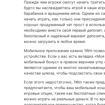
Прежде чем игроки смогут начать тратить 
будто вы наслаждаетесь игрой в наши игр
барабанов и вращением мяча. Одним из са
начать играть, как только они присоединя
хорошо продуманный чат прост в использ
необходимо внести свой первый депозит, 
безопасный и надежный вариант депозита,
можно загрузить в любое время.
Мобильное приложение казино 1Win позво
устройства. Если у вас есть вкладка «Мо
мобильный бонус» в правом верхнем углу 
являются одними из многих захватывающих
качестве шлюза, чтобы подсластить свои в
Если этого недостаточно, 1Win также пре
предпочитаете, чтобы ваш мобильный коше
игровые опции, такие как бесплатные спин
можно играть на реальные деньги. В то в
дополнительное преимущество, когда буд