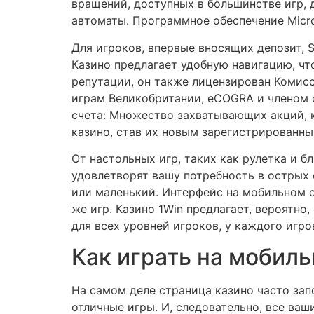
вращений, доступных в большинстве игр, 
автоматы. Программное обеспечение Micro
Для игроков, впервые вносящих депозит, S
Казино предлагает удобную навигацию, чт
репутации, он также лицензирован Комисс
играм Великобритании, eCOGRA и членом с
счета: Множество захватывающих акций, 
казино, став их новым зарегистрированны
От настольных игр, таких как рулетка и б
удовлетворят вашу потребность в острых 
или маленький. Интерфейс на мобильном с
же игр. Казино 1Win предлагает, вероятно
для всех уровней игроков, у каждого игро
Как играть на мобиль
На самом деле страница казино часто запо
отличные игры. И, следовательно, все ваш