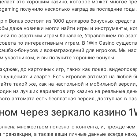
делает это хорошим казино, которое может многое пр
gaming получило несколько наград за последние годы.
pin Bonus состоит из 1000 долларов бонусных средств 
обы даже новички могли найти игры и инструменты, ко
ией по азартным играм Канаваке, Управлением по аза
овета по интерактивным играм. В 1Win Casino сущест
кэшбэк-бонусов и вознаграждений для игроков. Мы нас
м участником, и вы получите хорошие бонусы.
лэкджек, до карточных игр, таких как покер, видеопоке
ощущениях и азарте. Есть игровой автомат на любой б
айте такой же, как на настольной и мобильной версии
, один из лучших вариантов игр казино на реальные де
вого автомата есть бесплатная версия, доступная в ра
ном через зеркало казино 1
лнена множеством полезного контента, и, прежде чем в
и транзакции, а также ваши личные данные всегда нахо