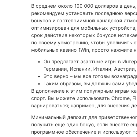
В среднем около 100 000 долларов в день
рекомендуем установить последнюю верси
бонусов и гостеприимной канадской атмос
оптимизирован для мобильных устройств,
срок действия некоторых бонусов истека
по своему усмотрению, чтобы увеличить ст
мобильных казино 1Win, просто нажмите н
Он предлагает азартные игры в Интер
Германии, Испании, Италии, Австрии,
Это верно – мы все готовы вознаград
Таким образом, вы должны сами убеди
В дополнение к этим популярным играм ка
спорт. Вы можете использовать Chrome, Fire
варьироваться; например, для внесения де
Минимальный депозит для приветственного
получить еще один бонус, если внесете е
программное обеспечение и используют то