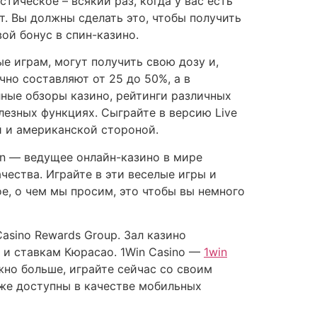
ическое – всякий раз, когда у вас есть
т. Вы должны сделать это, чтобы получить
ой бонус в спин-казино.
е играм, могут получить свою дозу и,
но составляют от 25 до 50%, а в
лные обзоры казино, рейтинги различных
лезных функциях. Сыграйте в версию Live
й и американской стороной.
in — ведущее онлайн-казино в мире
ества. Играйте в эти веселые игры и
е, о чем мы просим, это чтобы вы немного
asino Rewards Group. Зал казино
м и ставкам Кюрасао. 1Win Casino —
1win
но больше, играйте сейчас со своим
кже доступны в качестве мобильных