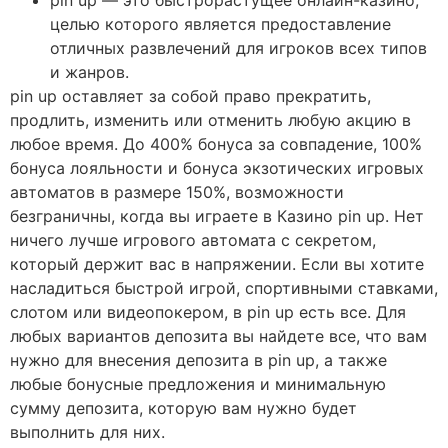
pin up — это быстрорастущее онлайн-казино,
целью которого является предоставление
отличных развлечений для игроков всех типов
и жанров.
pin up оставляет за собой право прекратить,
продлить, изменить или отменить любую акцию в
любое время. До 400% бонуса за совпадение, 100%
бонуса лояльности и бонуса экзотических игровых
автоматов в размере 150%, возможности
безграничны, когда вы играете в Казино pin up. Нет
ничего лучше игрового автомата с секретом,
который держит вас в напряжении. Если вы хотите
насладиться быстрой игрой, спортивными ставками,
слотом или видеопокером, в pin up есть все. Для
любых вариантов депозита вы найдете все, что вам
нужно для внесения депозита в pin up, а также
любые бонусные предложения и минимальную
сумму депозита, которую вам нужно будет
выполнить для них.