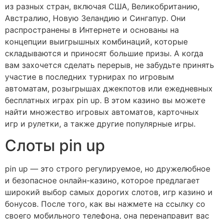
из разных стран, включая США, Великобританию,
Австралию, Новую Зеландию и Сингапур. Они
распространены в Интернете и основаны на
концепции выигрышных комбинаций, которые
складываются и приносят большие призы. А когда
вам захочется сделать перерыв, не забудьте принять
участие в последних турнирах по игровым
автоматам, розыгрышах джекпотов или ежедневных
бесплатных играх pin up. В этом казино вы можете
найти множество игровых автоматов, карточных
игр и рулетки, а также другие популярные игры.
Слоты pin up
pin up — это строго регулируемое, но дружелюбное
и безопасное онлайн-казино, которое предлагает
широкий выбор самых дорогих слотов, игр казино и
бонусов. После того, как вы нажмете на ссылку со
своего мобильного телефона, она перенаправит вас