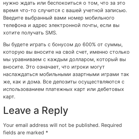
нужно ждать или беспокоиться о том, что за это
время что-то случится с вашей учетной записью.
Введите выбранный вами номер мобильного
телефона и адрес электронной почты, если вы
хотите получать SMS.
Вы будете играть с бонусом до 600% от суммы,
которую вы вносите на свой счет, именно столько
мы уравниваем с каждым долларом, который вы
вносите. Это означает, что игроки могут
наслаждаться мобильными азартными играми так
же, как и дома. Все депозиты осуществляются с
использованием платежных карт или дебетовых
карт.
Leave a Reply
Your email address will not be published.
Required
fields are marked
*