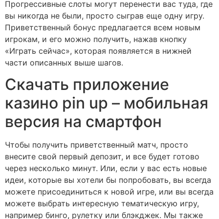
Прогрессивные слоты могут перенести вас туда, где
вы никогда не были, просто сыграв еще одну игру.
Приветственный бонус предлагается всем новым
игрокам, и его можно получить, нажав кнопку
«Играть сейчас», которая появляется в нижней
части описанных выше шагов.
Скачать приложение
казино pin up – мобильная
версия на смартфон
Чтобы получить приветственный матч, просто
внесите свой первый депозит, и все будет готово
через несколько минут. Или, если у вас есть новые
идеи, которые вы хотели бы попробовать, вы всегда
можете присоединиться к новой игре, или вы всегда
можете выбрать интересную тематическую игру,
например бинго, рулетку или блэкджек. Мы также