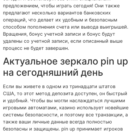
предложением, чтобы играть сегодня! Они также
предлагают несколько вариантов банковских
операций, что делает их удобным и безопасным
способом пополнения счета или вывода выигрышей.
Вращения, бонус учетной записи и бонус будут
удалены со учетной записи, если описанный выше
процесс не будет завершен.
Актуальное зеркало pin up
на сегодняшний день
Если вы живете в одном из тринадцати штатов
США, то этот метод депозита доступен, он быстрый
и удобный. Чтобы вы могли наслаждаться лучшими
игровыми автоматами, казино использует новейшие
системы безопасности, и поэтому все транзакции, а
также ваши личные данные всегда полностью
безопасны и защищены. pin up принимает игроков