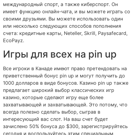
международный спорт, а также киберспорт. Он
имеет функцию онлайн-чата, и вы можете играть со
своими друзьями. Вы можете использовать один
или несколько следующих способов пополнения
счета: кредитные карты, Neteller, Skrill, Paysafecard,
EcoPayz.
Игры для всех на pin up
Все игроки в Канаде имеют право претендовать на
приветственный бонус pin up и могут получить до
1000 долларов в виде бонусов. Казино pin up также
предлагает широкий выбор классических игр
казино, которые сделают игру еще более
захватывающей и захватывающей. Это потому, что
всегда полезно сделать выбор, сыграв в
интересующий вас слот. На ваш счет будет
зачислено 50% бонуса до $300, зарегистрируйтесь
сегодня и воспользуйтесь этим специальным