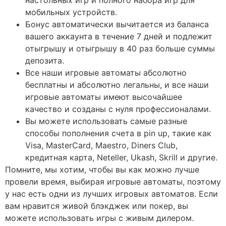
мобильных устройств.
Бонус автоматически вычитается из баланса
вашего аккаунта в течение 7 дней и подлежит
отыгрышу и отыгрышу в 40 раз больше суммы
депозита.
Все наши игровые автоматы абсолютно
бесплатны и абсолютно легальны, и все наши
игровые автоматы имеют высочайшее
качество и созданы с нуля профессионалами.
Вы можете использовать самые разные
способы пополнения счета в pin up, такие как
Visa, MasterCard, Maestro, Diners Club,
кредитная карта, Neteller, Ukash, Skrill и другие.
Помните, мы хотим, чтобы вы как можно лучше
провели время, выбирая игровые автоматы, поэтому
у нас есть одни из лучших игровых автоматов. Если
вам нравится живой блэкджек или покер, вы
можете использовать игры с живым дилером.