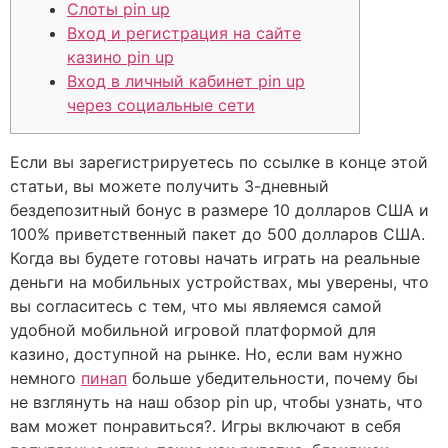
Слоты pin up
Вход и регистрация на сайте
казино pin up
Вход в личный кабинет pin up
через социальные сети
Если вы зарегистрируетесь по ссылке в конце этой
статьи, вы можете получить 3-дневный
бездепозитный бонус в размере 10 долларов США и
100% приветственный пакет до 500 долларов США.
Когда вы будете готовы начать играть на реальные
деньги на мобильных устройствах, мы уверены, что
вы согласитесь с тем, что мы являемся самой
удобной мобильной игровой платформой для
казино, доступной на рынке. Но, если вам нужно
немного
пинап
больше убедительности, почему бы
не взглянуть на наш обзор pin up, чтобы узнать, что
вам может понравиться?. Игры включают в себя