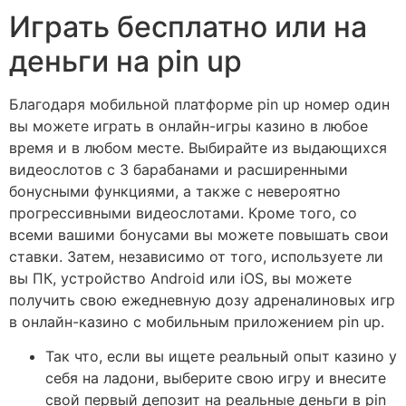
Играть бесплатно или на
деньги на pin up
Благодаря мобильной платформе pin up номер один
вы можете играть в онлайн-игры казино в любое
время и в любом месте. Выбирайте из выдающихся
видеослотов с 3 барабанами и расширенными
бонусными функциями, а также с невероятно
прогрессивными видеослотами. Кроме того, со
всеми вашими бонусами вы можете повышать свои
ставки. Затем, независимо от того, используете ли
вы ПК, устройство Android или iOS, вы можете
получить свою ежедневную дозу адреналиновых игр
в онлайн-казино с мобильным приложением pin up.
Так что, если вы ищете реальный опыт казино у
себя на ладони, выберите свою игру и внесите
свой первый депозит на реальные деньги в pin