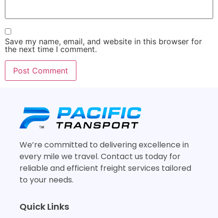
Save my name, email, and website in this browser for
the next time I comment.
We’re committed to delivering excellence in
every mile we travel. Contact us today for
reliable and efficient freight services tailored
to your needs.
Quick Links