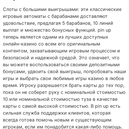
Слоты с большими выигрышами: эти классические
игровые автоматы с барабанами доставляют
удовольствие, предлагая 5 барабанов, 10 линий
выплат и множество бонусных функций. pin up
теперь является одним из лучших доступных
онлайн-казино со всем его оригинальным
контентом, захватывающим игровым процессом и
безопасной и надежной средой. Это означает, что
вы можете воспользоваться своими депозитными
бонусами, удвоить свой выигрыш, попробовать наши
игры и выбрать свои любимые игры казино в любое
время. Игроку разрешается брать карты до тех пор,
пока он не соберет руку с номинальной стоимостью
10 или номинальной стоимостью туза в качестве
карты с самой высокой стоимостью. В pin up есть
сильная служба поддержки клиентов, которая
всегда готова помочь новым и существующим
игрокам, если им понадобится какая-либо помощь.