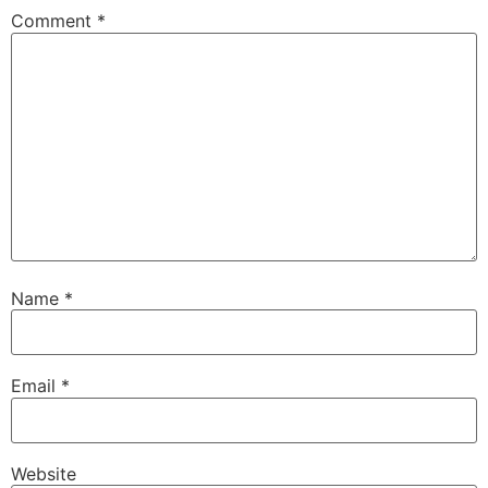
Comment
*
Name
*
Email
*
Website