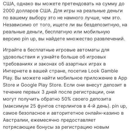
США, однако вы можете претендовать на сумму до
2000 долларов США. Для игры на реальные деньги
по вашему выбору это не намного лучше, чем это.
Независимо от того, ищете ли вы бездепозитную, на
реальные деньги, бесплатную или мобильную
версию pin up, вы найдете множество развлечений.
Играйте в бесплатные игровые автоматы для
удовольствия и узнайте больше об игровых
требованиях и законах об азартных играх в
Интернете в вашей стране, посетив Look Gamble
Play. Вы можете найти мобильное приложение в App
Store и Google Play Store. Если они внесут депозит в
течение первых 3 дней после регистрации, они
могут получить обратно 50% своего депозита
(максимум 25 фунтов стерлингов в 4-й день). pin up,
самое безопасное и авторитетное онлайн-казино в
Австралии, ежемесячно предоставляет
потрясающие бонусы за регистрацию новым