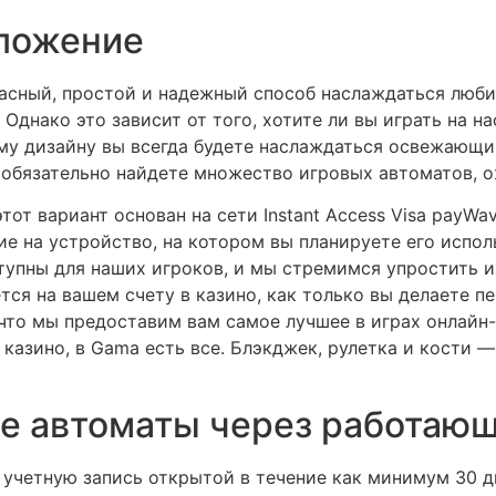
ложение
асный, простой и надежный способ наслаждаться люб
Однако это зависит от того, хотите ли вы играть на 
му дизайну вы всегда будете наслаждаться освежающи
вы обязательно найдете множество игровых автоматов,
этот вариант основан на сети Instant Access Visa payWav
е на устройство, на котором вы планируете его испол
тупны для наших игроков, и мы стремимся упростить и
ся на вашем счету в казино, как только вы делаете пе
 что мы предоставим вам самое лучшее в играх онлайн-
 казино, в Gama есть все. Блэкджек, рулетка и кости 
ые автоматы через работаю
 учетную запись открытой в течение как минимум 30 дн