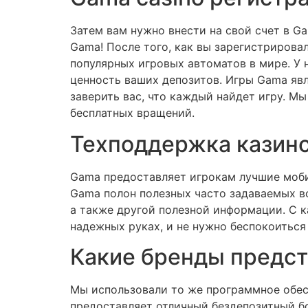
Затем вам нужно внести на свой счет в G
Gama! После того, как вы зарегистрирова
популярных игровых автоматов в мире. У
ценность ваших депозитов. Игры Gama яв
заверить вас, что каждый найдет игру. М
бесплатных вращений.
Техподдержка казино
Gama предоставляет игрокам лучшие мобил
Gama полон полезных часто задаваемых в
а также другой полезной информации. С ка
надежных руках, и не нужно беспокоиться
Какие бренды предс
Мы использовали то же программное обесп
предоставляет отличный бездепозитный бо