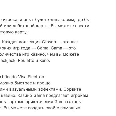
 игрока, и опыт будет одинаковым, где бы
ой или дебетовой карты. Вы можете внести
бетовую карту.
 Каждая коллекция Gibson — это шаг
 ярких игр года — Gama. Gama — это
оличества игр казино, чем вы можете
ckjack, Roulette и Keno.
ificado Visa Electron.
 можно быстрее и проще.
ими визуальными эффектами. Сорвите
 казино. Казино Gama предлагает игрокам
айн-азартные приключения Gama готовы
е. Вы можете создать свой с помощью