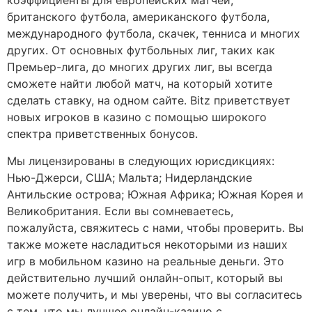
коэффициенты для европейских матчей,
британского футбола, американского футбола,
международного футбола, скачек, тенниса и многих
других. От основных футбольных лиг, таких как
Премьер-лига, до многих других лиг, вы всегда
сможете найти любой матч, на который хотите
сделать ставку, на одном сайте. Bitz приветствует
новых игроков в казино с помощью широкого
спектра приветственных бонусов.
Мы лицензированы в следующих юрисдикциях:
Нью-Джерси, США; Мальта; Нидерландские
Антильские острова; Южная Африка; Южная Корея и
Великобритания. Если вы сомневаетесь,
пожалуйста, свяжитесь с нами, чтобы проверить. Вы
также можете насладиться некоторыми из наших
игр в мобильном казино на реальные деньги. Это
действительно лучший онлайн-опыт, который вы
можете получить, и мы уверены, что вы согласитесь
с тем, что мы лучшее онлайн-казино с