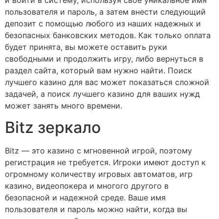
пользователя и пароль, а затем внести следующий
депозит с помощью любого из наших надежных и
безопасных банковских методов. Как только оплата
будет принята, вы можете оставить руки
свободными и продолжить игру, либо вернуться в
раздел сайта, который вам нужно найти. Поиск
лучшего казино для вас может показаться сложной
задачей, а поиск лучшего казино для ваших нужд
может занять много времени.
Bitz зеркало
Bitz — это казино с мгновенной игрой, поэтому
регистрация не требуется. Игроки имеют доступ к
огромному количеству игровых автоматов, игр
казино, видеопокера и многого другого в
безопасной и надежной среде. Ваше имя
пользователя и пароль можно найти, когда вы