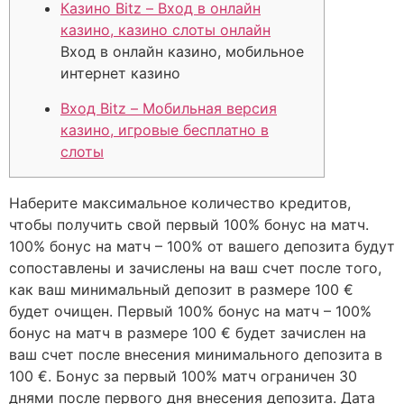
Казино Bitz – Вход в онлайн
казино, казино слоты онлайн
Вход в онлайн казино, мобильное
интернет казино
Вход Bitz – Мобильная версия
казино, игровые бесплатно в
слоты
Наберите максимальное количество кредитов,
чтобы получить свой первый 100% бонус на матч.
100% бонус на матч – 100% от вашего депозита будут
сопоставлены и зачислены на ваш счет после того,
как ваш минимальный депозит в размере 100 €
будет очищен. Первый 100% бонус на матч – 100%
бонус на матч в размере 100 € будет зачислен на
ваш счет после внесения минимального депозита в
100 €. Бонус за первый 100% матч ограничен 30
днями после первого дня внесения депозита. Дата