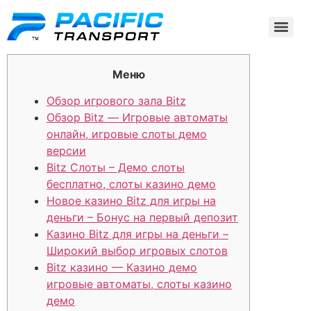
Меню
Обзор игрового зала Bitz
Обзор Bitz — Игровые автоматы
онлайн, игровые слоты демо
версии
Bitz Слоты – Демо слоты
бесплатно, слоты казино демо
Новое казино Bitz для игры на
деньги – Бонус на первый депозит
Казино Bitz для игры на деньги –
Широкий выбор игровых слотов
Bitz казино — Казино демо
игровые автоматы, слоты казино
демо