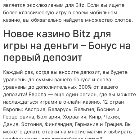
является эксклюзивным для Bitz. Если вы ищете
более классическую игру в своем мобильном
казино, вы обязательно найдете множество слотов.
Новое казино Bitz для
игры на деньги – Бонус на
первый депозит
Каждый раз, когда вы вносите депозит, вы будете
уравнены до суммы вашего бонуса и снова
уравнены до дополнительных 300% от вашего
депозита! Европа — еще один регион, где вы можете
наслаждаться играми в онлайн-казино. 12 стран
Европы: Австрия, Беларусь, Бельгия, Босния и
Герцеговина, Болгария, Хорватия, Кипр, Чехия,
Дания, Эстония, Финляндия, Германия и Греция. Вы
можете делать ставки на многие матчи и выбирать