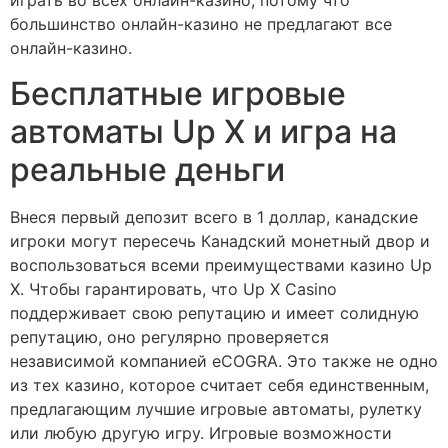
играть во всех онлайн-казино, потому что
большинство онлайн-казино не предлагают все
онлайн-казино.
Бесплатные игровые
автоматы Up X и игра на
реальные деньги
Внеся первый депозит всего в 1 доллар, канадские
игроки могут пересечь Канадский монетный двор и
воспользоваться всеми преимуществами казино Up
X. Чтобы гарантировать, что Up X Casino
поддерживает свою репутацию и имеет солидную
репутацию, оно регулярно проверяется
независимой компанией eCOGRA. Это также не одно
из тех казино, которое считает себя единственным,
предлагающим лучшие игровые автоматы, рулетку
или любую другую игру. Игровые возможности