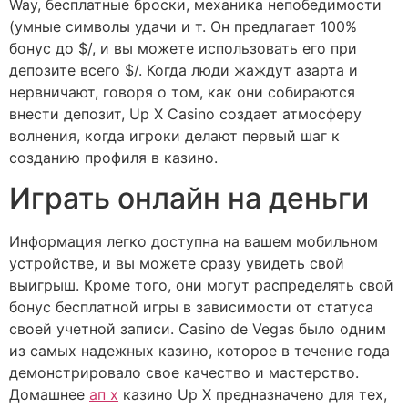
Way, бесплатные броски, механика непобедимости
(умные символы удачи и т. Он предлагает 100%
бонус до $/, и вы можете использовать его при
депозите всего $/. Когда люди жаждут азарта и
нервничают, говоря о том, как они собираются
внести депозит, Up X Casino создает атмосферу
волнения, когда игроки делают первый шаг к
созданию профиля в казино.
Играть онлайн на деньги
Информация легко доступна на вашем мобильном
устройстве, и вы можете сразу увидеть свой
выигрыш. Кроме того, они могут распределять свой
бонус бесплатной игры в зависимости от статуса
своей учетной записи. Casino de Vegas было одним
из самых надежных казино, которое в течение года
демонстрировало свое качество и мастерство.
Домашнее
ап х
казино Up X предназначено для тех,