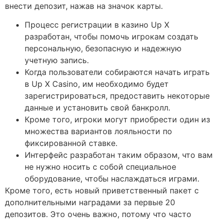
внести депозит, нажав на значок карты.
Процесс регистрации в казино Up X
разработан, чтобы помочь игрокам создать
персональную, безопасную и надежную
учетную запись.
Когда пользователи собираются начать играть
в Up X Casino, им необходимо будет
зарегистрироваться, предоставить некоторые
данные и установить свой банкролл.
Кроме того, игроки могут приобрести один из
множества вариантов лояльности по
фиксированной ставке.
Интерфейс разработан таким образом, что вам
не нужно носить с собой специальное
оборудование, чтобы наслаждаться играми.
Кроме того, есть новый приветственный пакет с
дополнительными наградами за первые 20
депозитов. Это очень важно, потому что часто