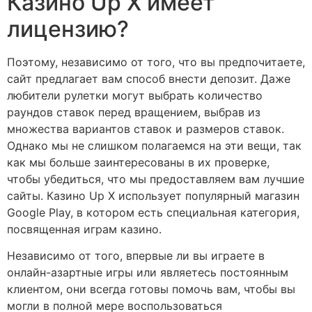
Казино Up X имеет
лицензию?
Поэтому, независимо от того, что вы предпочитаете,
сайт предлагает вам способ внести депозит. Даже
любители рулетки могут выбрать количество
раундов ставок перед вращением, выбрав из
множества вариантов ставок и размеров ставок.
Однако мы не слишком полагаемся на эти вещи, так
как мы больше заинтересованы в их проверке,
чтобы убедиться, что мы предоставляем вам лучшие
сайты. Казино Up X использует популярный магазин
Google Play, в котором есть специальная категория,
посвященная играм казино.
Независимо от того, впервые ли вы играете в
онлайн-азартные игры или являетесь постоянным
клиентом, они всегда готовы помочь вам, чтобы вы
могли в полной мере воспользоваться