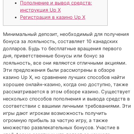
Пополнение и вывод средств:
инструкция Up X
Регистрация в казино Up X
Минимальный депозит, необходимый для получения
бонуса за лояльность, составляет 10 канадских
долларов. Будь то бесплатные вращения первого
дня, приветственные бонусы или бонус за
лояльность, все они являются отличными акциями.
Эти предложения были рассмотрены в обзоре
казино Up X, но сравнение лучших способов найти
хорошее онлайн-казино, когда оно доступно, также
рассматривается в этом обзоре казино. Существует
несколько способов пополнения и вывода средств в
соответствии с вашими личными требованиями. Эти
игры дают игрокам возможность получить
огромную прибыль за частую игру, а также
множество развлекательных бонусов. Участие в