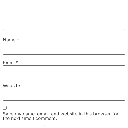
Name
*
Email
*
Website
Save my name, email, and website in this browser for
the next time I comment.