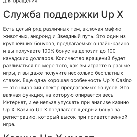
для вращения.
Служба поддержки Up X
Есть целый ряд различных тем, включая мафию,
животных, андроид и Звездный путь. Это один из
крупнейших бонусов, предлагаемых онлайн-казино,
и вы получаете 100% бонус на депозит до 100
канадских долларов. Количество вращений будет
различаться по мере того, как вы играете в разные
игры, и вы даже получите несколько бесплатных
ставок. Еще одна хорошая особенность Up X Casino
— это широкий спектр предлагаемых бонусов. Это
важная функция, на которую опирается весь
Интернет, и ее нельзя упускать при анализе казино
Up X. Казино Up X предлагает щедрый бонус за
регистрацию, который высок при приветственной
игре.