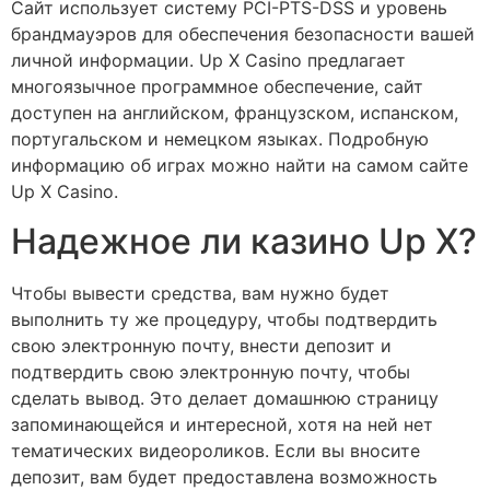
Сайт использует систему PCI-PTS-DSS и уровень
брандмауэров для обеспечения безопасности вашей
личной информации. Up X Casino предлагает
многоязычное программное обеспечение, сайт
доступен на английском, французском, испанском,
португальском и немецком языках. Подробную
информацию об играх можно найти на самом сайте
Up X Casino.
Надежное ли казино Up X?
Чтобы вывести средства, вам нужно будет
выполнить ту же процедуру, чтобы подтвердить
свою электронную почту, внести депозит и
подтвердить свою электронную почту, чтобы
сделать вывод. Это делает домашнюю страницу
запоминающейся и интересной, хотя на ней нет
тематических видеороликов. Если вы вносите
депозит, вам будет предоставлена ​​возможность