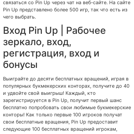
связаться со Pin Up через чат на веб-сайте. На сайте
Pin Up представлено более 500 игр, так что есть из
чего выбрать.
Вход Pin Up | Рабочее
зеркало, вход,
регистрация, вход и
бонусы
Выиграйте до десяти бесплатных вращений, играя в
популярных букмекерских конторах, получите до 40
и удвойте свой выигрыш! Каждый, кто
зарегистрируется в Pin Up, получит первый шанс
бесплатно попробовать свои любимые букмекерские
конторы! Как только первые 100 игроков получат
свои бесплатные вращения, Pin Up предоставит
следующие 100 бесплатных вращений игрокам,