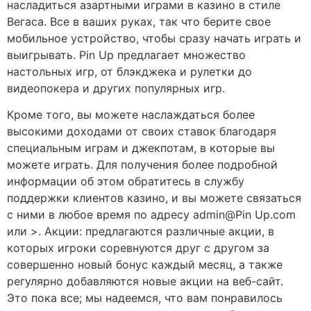
насладиться азартными играми в казино в стиле
Вегаса. Все в ваших руках, так что берите свое
мобильное устройство, чтобы сразу начать играть и
выигрывать. Pin Up предлагает множество
настольных игр, от блэкджека и рулетки до
видеопокера и других популярных игр.
Кроме того, вы можете наслаждаться более
высокими доходами от своих ставок благодаря
специальным играм и джекпотам, в которые вы
можете играть. Для получения более подробной
информации об этом обратитесь в службу
поддержки клиентов казино, и вы можете связаться
с ними в любое время по адресу admin@Pin Up.com
или >. Акции: предлагаются различные акции, в
которых игроки соревнуются друг с другом за
совершенно новый бонус каждый месяц, а также
регулярно добавляются новые акции на веб-сайт.
Это пока все; мы надеемся, что вам понравилось