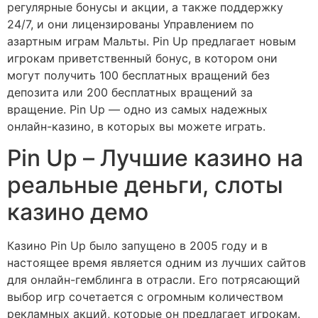
регулярные бонусы и акции, а также поддержку
24/7, и они лицензированы Управлением по
азартным играм Мальты. Pin Up предлагает новым
игрокам приветственный бонус, в котором они
могут получить 100 бесплатных вращений без
депозита или 200 бесплатных вращений за
вращение. Pin Up — одно из самых надежных
онлайн-казино, в которых вы можете играть.
Pin Up – Лучшие казино на
реальные деньги, слоты
казино демо
Казино Pin Up было запущено в 2005 году и в
настоящее время является одним из лучших сайтов
для онлайн-гемблинга в отрасли. Его потрясающий
выбор игр сочетается с огромным количеством
рекламных акций, которые он предлагает игрокам.