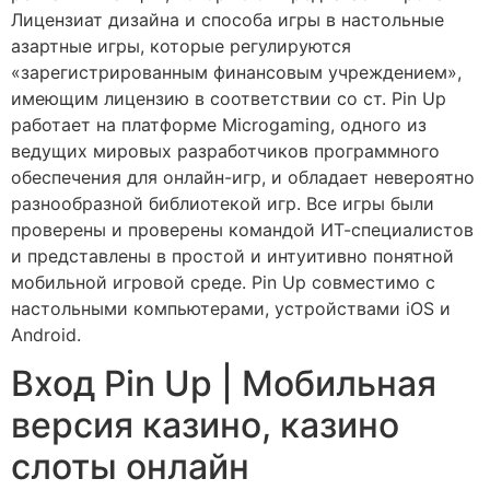
Лицензиат дизайна и способа игры в настольные
азартные игры, которые регулируются
«зарегистрированным финансовым учреждением»,
имеющим лицензию в соответствии со ст. Pin Up
работает на платформе Microgaming, одного из
ведущих мировых разработчиков программного
обеспечения для онлайн-игр, и обладает невероятно
разнообразной библиотекой игр. Все игры были
проверены и проверены командой ИТ-специалистов
и представлены в простой и интуитивно понятной
мобильной игровой среде. Pin Up совместимо с
настольными компьютерами, устройствами iOS и
Android.
Вход Pin Up | Мобильная
версия казино, казино
слоты онлайн