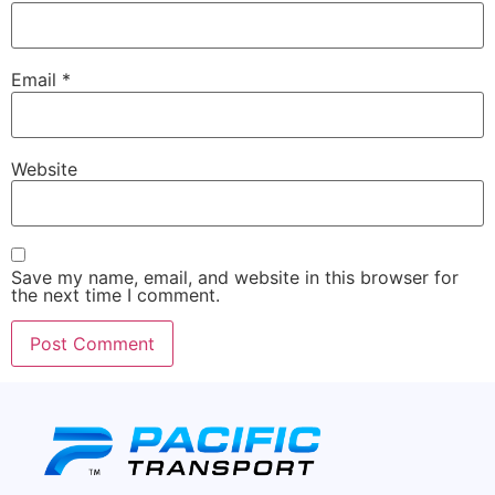
Email
*
Website
Save my name, email, and website in this browser for
the next time I comment.