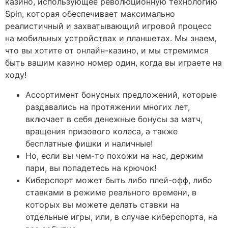
казино, использующее революционную технологию
Spin, которая обеспечивает максимально
реалистичный и захватывающий игровой процесс
на мобильных устройствах и планшетах. Мы знаем,
что вы хотите от онлайн-казино, и мы стремимся
быть вашим казино номер один, когда вы играете на
ходу!
Ассортимент бонусных предложений, которые
раздавались на протяжении многих лет,
включает в себя денежные бонусы за матч,
вращения призового колеса, а также
бесплатные фишки и наличные!
Но, если вы чем-то похожи на нас, держим
пари, вы попадетесь на крючок!
Киберспорт может быть либо плей-офф, либо
ставками в режиме реального времени, в
которых вы можете делать ставки на
отдельные игры, или, в случае киберспорта, на