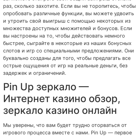
раз, сколько захотите. Если вы не торопитесь, чтобы
опробовать различные функции, вы можете удвоить
и утроить свой выигрыш с помощью некоторых из
множества доступных множителей и бонусов. Если
вы настроены на то, чтобы действовать немного
быстрее, сыграйте в некоторые из наших бонусных
слотов и игр со специальными предложениями. Они
буквально созданы для того, чтобы предлагать все
острые ощущения от игр на реальные деньги, без
задержек и ограничений.
Pin Up зеркало —
Интернет казино обзор,
зеркало казино онлайн
Мы уверены, что вам будет трудно оторваться от
игрового процесса вместе с нами. Pin Up — первое