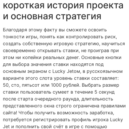
короткая история проекта
и основная стратегия
Благодаря этому факту вы сможете освоить
тонкости игры, понять как контролировать риск,
создать собственную игровую стратегию, научиться
своевременно открывать ставки, не проиграв при
этом ни копейки реальных денег. Основные кнопки
для выбора значения ставки находятся под
основным экраном с Lucky Jetом, в русскоязычном
варианте этого слота уровень ставки составляет:
50, сто, пятьсот или 1000 рублей. Выбрать размер
ставки пользователь сумеет в течение 5 секунд
после старта очередного раунда, длительность
представленного окна строго ограничена правилами
сайта! Чтобы получить возможность заработка,
потребуется регистрировать профиль игрока Lucky
Jet и пополнить свой счёт в игре с помощью