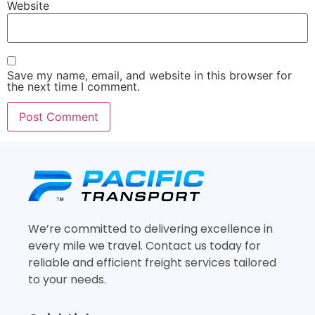
Website
Save my name, email, and website in this browser for
the next time I comment.
We’re committed to delivering excellence in
every mile we travel. Contact us today for
reliable and efficient freight services tailored
to your needs.