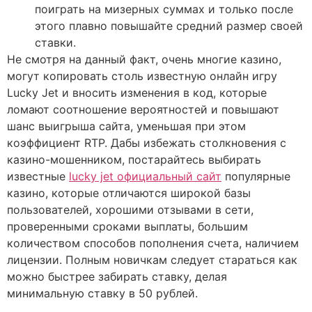
поиграть на мизерных суммах и только после
этого плавно повышайте средний размер своей
ставки.
Не смотря на данный факт, очень многие казино,
могут копировать столь известную онлайн игру
Lucky Jet и вносить изменения в код, которые
ломают соотношение вероятностей и повышают
шанс выигрыша сайта, уменьшая при этом
коэффициент RTP. Дабы избежать столкновения с
казино-мошенником, постарайтесь выбирать
известные
lucky jet официальный сайт
популярные
казино, которые отличаются широкой базы
пользователей, хорошими отзывами в сети,
проверенными сроками выплаты, большим
количеством способов пополнения счета, наличием
лицензии. Полным новичкам следует стараться как
можно быстрее забирать ставку, делая
минимальную ставку в 50 рублей.