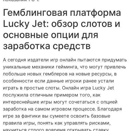
Гемблинговая платформа
Lucky Jet: обзор слотов и
основные опции для
заработка средств
А сегодня издатели игр онлайн пытаются придумать
уникальные механики гейминга, что могут привлечь
побольше новых гемблеров на новые ресурсы, в
особенности если данные игроки ранее устали
играть в простые слоты. Онлайн игра Lucky Jet
послужила отличным примером того, как
интереснейшие игры могут сочетаться с опцией
заработка на самом игровом процессе. Благодаря
игре за фантики вы сумеете освоить базовые
правила игры, понять как управлять рисками,
научиться строго вовремя открывать ставку,