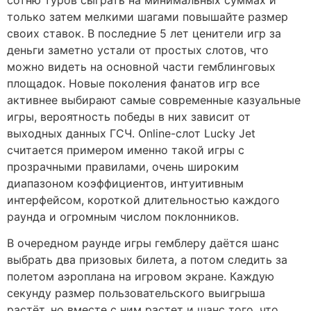
только затем мелкими шагами повышайте размер
своих ставок. В последние 5 лет ценители игр за
деньги заметно устали от простых слотов, что
можно видеть на основной части гемблинговых
площадок. Новые поколения фанатов игр все
активнее выбирают самые современные казуальные
игры, вероятность победы в них зависит от
выходных данных ГСЧ. Online-слот Lucky Jet
считается примером именно такой игры с
прозрачными правилами, очень широким
диапазоном коэффициентов, интуитивным
интерфейсом, короткой длительностью каждого
раунда и огромным числом поклонников.
В очередном раунде игры гемблеру даётся шанс
выбрать два призовых билета, а потом следить за
полетом аэроплана на игровом экране. Каждую
секунду размер пользовательского выигрыша
растёт, но вместе с ним растет и шанс того, что