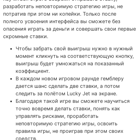
разработать неповторимую стратегию игры, не
потратив при этом ни копейки. Только после
полного усвоения интерфейса вы сможете без
опасения играть за деньги и совершать свои первые
скромные ставки.
Чтобы забрать свой выигрыш нужно в нужный
момент кликнуть на соответствующую кнопку,
выигрыш будет умножаться на показанный
коэффициент.
В каждом новом игровом раунде гемблеру
дается шанс сделать две ставки, а потом
следить за полётом Lucky Jet на экране.
Благодаря такой игре вы сможете научиться
точно вовремя делать ставки, понять как
управлять рисками, проработать
неповторимую стратегию игры, освоить
правила игры, не проиграв при этом своих
средств.