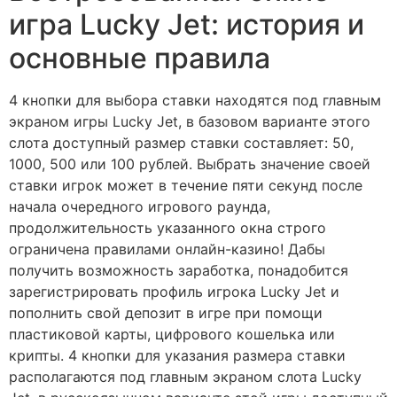
игра Lucky Jet: история и
основные правила
4 кнопки для выбора ставки находятся под главным
экраном игры Lucky Jet, в базовом варианте этого
слота доступный размер ставки составляет: 50,
1000, 500 или 100 рублей. Выбрать значение своей
ставки игрок может в течение пяти секунд после
начала очередного игрового раунда,
продолжительность указанного окна строго
ограничена правилами онлайн-казино! Дабы
получить возможность заработка, понадобится
зарегистрировать профиль игрока Lucky Jet и
пополнить свой депозит в игре при помощи
пластиковой карты, цифрового кошелька или
крипты. 4 кнопки для указания размера ставки
располагаются под главным экраном слота Lucky