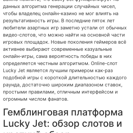
данных алгоритма генерации случайных чисел,
чтобы владелец онлайн-казино не мог влиять на
результативность игры. В последние пяток лет
любители азартных игр заметно устали от обычных
видео-слотов, что можно найти на основной части
игровых площадок. Новые поколения геймеров всё
активнее выбирают современные казуальные
онлайн-игры, сама вероятность победы в них
определяется честным алгоритмом. Online-слот
Lucky Jet является лучшим примером как-раз
подобной игры с короткой длительностью каждого
раунда, достаточно широким диапазоном ставок,
простыми правилами, отличным интерфейсом и
огромным числом фанатов.
Гемблинговая платформа
Lucky Jet: обзор слотов и