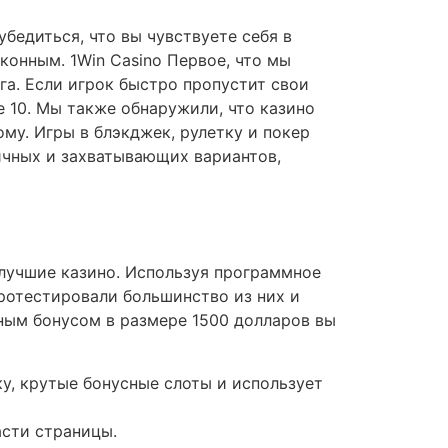
бедиться, что вы чувствуете себя в
аконным. 1Win Casino Первое, что мы
ига. Если игрок быстро пропустит свои
 10. Мы также обнаружили, что казино
му. Игры в блэкджек, рулетку и покер
личных и захватывающих вариантов,
 лучшие казино. Используя программное
протестировали большинство из них и
ным бонусом в размере 1500 долларов вы
у, крутые бонусные слоты и использует
асти страницы.