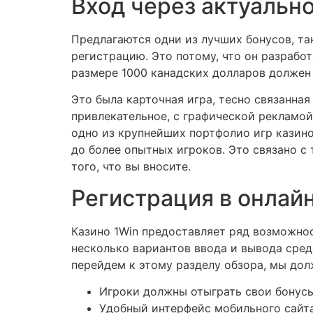
Вход через актуальн
Предлагаются одни из лучших бонусов, та
регистрацию. Это потому, что он разрабо
размере 1000 канадских долларов должен
Это была карточная игра, тесно связанная
привлекательное, с графической рекламо
одно из крупнейших портфолио игр казино
до более опытных игроков. Это связано с
того, что вы вносите.
Регистрация в онлайн
Казино 1Win предоставляет ряд возможнос
несколько вариантов ввода и вывода сре
перейдем к этому разделу обзора, мы дол
Игроки должны отыграть свои бонусы 
Удобный интерфейс мобильного сайта