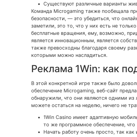
Существуют различные варианты живы
Команда Microgaming также пообещала пре
безопасности, — это убедиться, что онлай
заметили, это то, что у них есть не толь
бесплатные вращения, ему, возможно, при
является инновационным, является собств
также превосходны благодаря своему разн
которыми можно насладиться.
Реклама 1Win: как по
В этой конкретной игре также было довол
обеспечение Microgaming, веб-сайт предл
обнаружили, что они являются одними из
можете остаться на неделю, ничего не тра
1Win Casino имеет адаптивную мобил
то же программное обеспечение, что 
Начать работу очень просто, так как