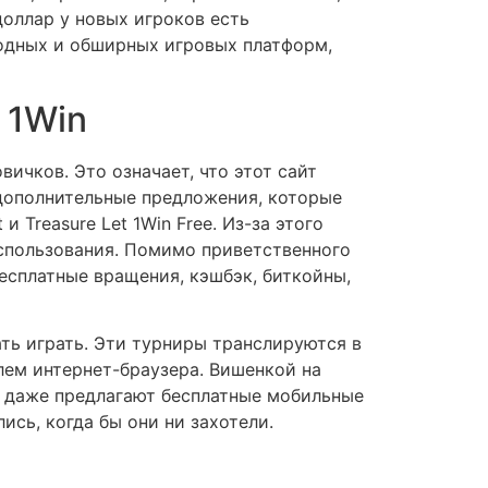
доллар у новых игроков есть
ходных и обширных игровых платформ,
 1Win
ичков. Это означает, что этот сайт
 дополнительные предложения, которые
 Treasure Let 1Win Free. Из-за этого
использования. Помимо приветственного
бесплатные вращения, кэшбэк, биткойны,
ть играть. Эти турниры транслируются в
лем интернет-браузера. Вишенкой на
Они даже предлагают бесплатные мобильные
ись, когда бы они ни захотели.