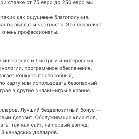
при ставке от 75 евро до 250 евро вы
, таких как ощущение благополучия.
анты выплат и честность. Это позволяет
и очень профессионалы.
ой интерфейс и быстрый и интересный
хнологии, программное обеспечение,
лагает конкурентоспособный,
ую карту или использовать безопасный
 играя в другие онлайн-игры в казино
олларов. Лучший бездепозитный бонус —
рвый депозит. Обслуживание клиентов,
ть, так как сайт, на первый взгляд,
 3 канадских долларов.