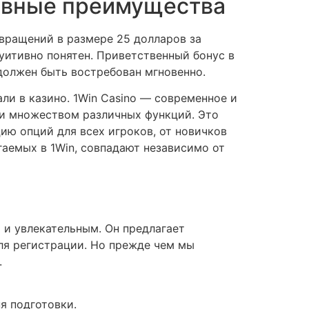
новные преимущества
 вращений в размере 25 долларов за
уитивно понятен. Приветственный бонус в
должен быть востребован мгновенно.
али в казино. 1Win Casino — современное и
 и множеством различных функций. Это
ию опций для всех игроков, от новичков
гаемых в 1Win, совпадают независимо от
 и увлекательным. Он предлагает
я регистрации. Но прежде чем мы
.
я подготовки.