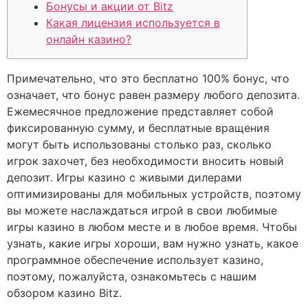
Бонусы и акции от Bitz
Какая лицензия используется в
онлайн казино?
Примечательно, что это бесплатно 100% бонус, что
означает, что бонус равен размеру любого депозита.
Ежемесячное предложение представляет собой
фиксированную сумму, и бесплатные вращения
могут быть использованы столько раз, сколько
игрок захочет, без необходимости вносить новый
депозит. Игры казино с живыми дилерами
оптимизированы для мобильных устройств, поэтому
вы можете наслаждаться игрой в свои любимые
игры казино в любом месте и в любое время. Чтобы
узнать, какие игры хороши, вам нужно узнать, какое
программное обеспечение использует казино,
поэтому, пожалуйста, ознакомьтесь с нашим
обзором казино Bitz.