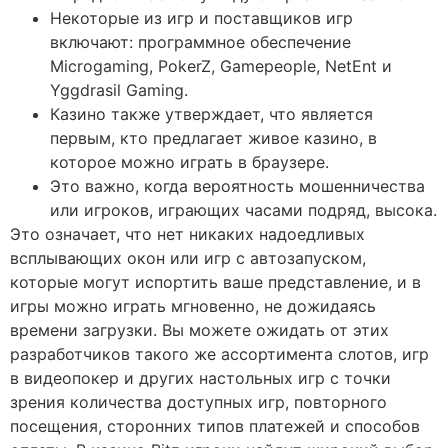
Некоторые из игр и поставщиков игр
включают: программное обеспечение
Microgaming, PokerZ, Gamepeople, NetEnt и
Yggdrasil Gaming.
Казино также утверждает, что является
первым, кто предлагает живое казино, в
которое можно играть в браузере.
Это важно, когда вероятность мошенничества
или игроков, играющих часами подряд, высока.
Это означает, что нет никаких надоедливых
всплывающих окон или игр с автозапуском,
которые могут испортить ваше представление, и в
игры можно играть мгновенно, не дожидаясь
времени загрузки. Вы можете ожидать от этих
разработчиков такого же ассортимента слотов, игр
в видеопокер и других настольных игр с точки
зрения количества доступных игр, повторного
посещения, сторонних типов платежей и способов