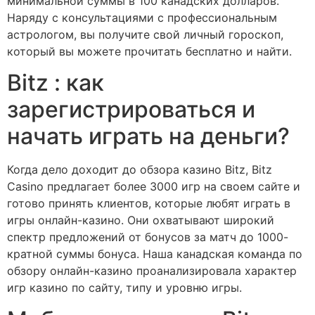
минимальной суммы в 100 канадских долларов.
Наряду с консультациями с профессиональным
астрологом, вы получите свой личный гороскоп,
который вы можете прочитать бесплатно и найти.
Bitz : как
зарегистрироваться и
начать играть на деньги?
Когда дело доходит до обзора казино Bitz, Bitz
Casino предлагает более 3000 игр на своем сайте и
готово принять клиентов, которые любят играть в
игры онлайн-казино. Они охватывают широкий
спектр предложений от бонусов за матч до 1000-
кратной суммы бонуса. Наша канадская команда по
обзору онлайн-казино проанализировала характер
игр казино по сайту, типу и уровню игры.