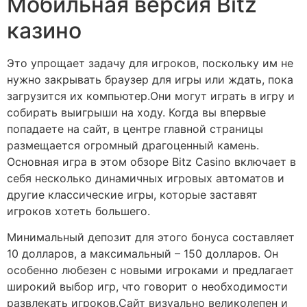
Мобильная версия Bitz
казино
Это упрощает задачу для игроков, поскольку им не
нужно закрывать браузер для игры или ждать, пока
загрузится их компьютер.Они могут играть в игру и
собирать выигрыши на ходу. Когда вы впервые
попадаете на сайт, в центре главной страницы
размещается огромный драгоценный камень.
Основная игра в этом обзоре Bitz Casino включает в
себя несколько динамичных игровых автоматов и
другие классические игры, которые заставят
игроков хотеть большего.
Минимальный депозит для этого бонуса составляет
10 долларов, а максимальный – 150 долларов. Он
особенно любезен с новыми игроками и предлагает
широкий выбор игр, что говорит о необходимости
развлекать игроков.Сайт визуально великолепен и