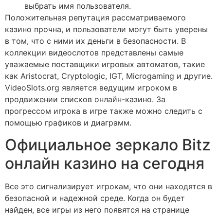
выбрать имя пользователя.
Положительная репутация рассматриваемого
казино прочна, и пользователи могут быть уверены
в том, что с ними их деньги в безопасности. В
коллекции видеослотов представлены самые
уважаемые поставщики игровых автоматов, такие
как Aristocrat, Cryptologic, IGT, Microgaming и другие.
VideoSlots.org является ведущим игроком в
продвижении списков онлайн-казино. За
прогрессом игрока в игре также можно следить с
помощью графиков и диаграмм.
Официальное зеркало Bitz
онлайн казино на сегодня
Все это сигнализирует игрокам, что они находятся в
безопасной и надежной среде. Когда он будет
найден, все игры из него появятся на странице