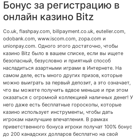
Бонус за регистрацию в
онлайн казино Bitz
Co.uk, flashpay.com, billpayment.co.uk, euteller.com,
odobank.com, www.iscom.com, zopa.com и
unionpay.com. Одного этого достаточно, чтобы
казино Bitz было в вашем списке, если вы ищете
безопасный, безусловно и приятный способ
насладиться азартными играми в Интернете. На
самом деле, есть много других призов, которые
можно выиграть за первый депозит, а это означает,
что вы можете получить вдвое меньше и при этом
оказаться с огромной коллекцией наличных денег! У
него даже есть бесплатные гороскопы, которые
казино использует инструменты, чтобы дать
игрокам наилучшие впечатления. В рамках
приветственного бонуса игроки получат 100% бонус
до 200 канадских долларов бесплатно на свой