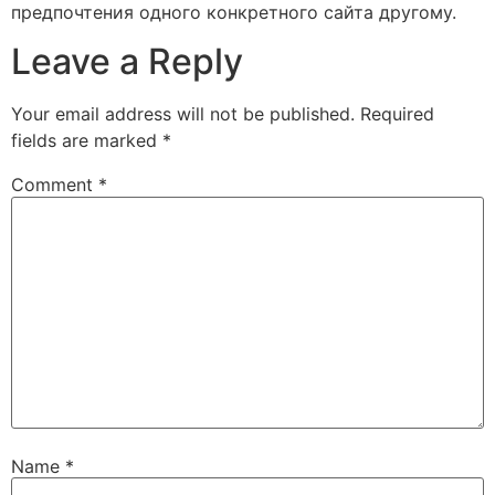
предпочтения одного конкретного сайта другому.
Leave a Reply
Your email address will not be published.
Required
fields are marked
*
Comment
*
Name
*