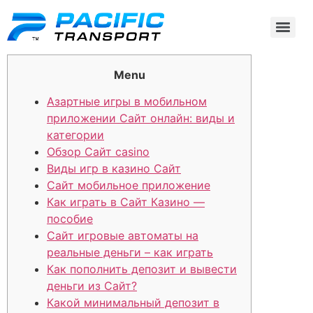
Menu
Азартные игры в мобильном
приложении Сайт онлайн: виды и
категории
Обзор Сайт casino
Виды игр в казино Сайт
Сайт мобильное приложение
Как играть в Сайт Казино —
пособие
Сайт игровые автоматы на
реальные деньги – как играть
Как пополнить депозит и вывести
деньги из Сайт?
Какой минимальный депозит в