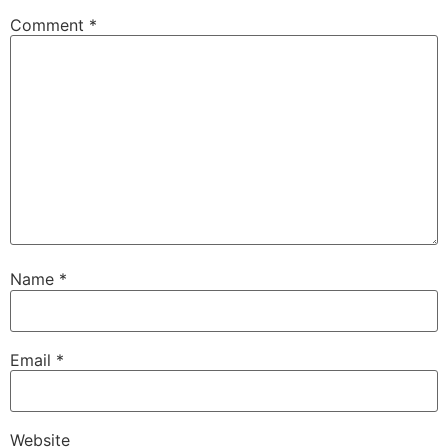
Comment
*
Name
*
Email
*
Website