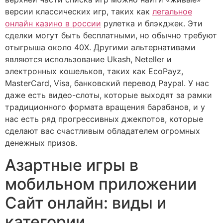
версии классических игр, таких как
легальное
онлайн казино в россии
рулетка и блэкджек. Эти
сделки могут быть бесплатными, но обычно требуют
отыгрыша около 40X. Другими альтернативами
являются использование Ukash, Neteller и
электронных кошельков, таких как EcoPayz,
MasterCard, Visa, банковский перевод Paypal. У нас
даже есть видео-слоты, которые выходят за рамки
традиционного формата вращения барабанов, и у
нас есть ряд прогрессивных джекпотов, которые
сделают вас счастливым обладателем огромных
денежных призов.
Азартные игры в
мобильном приложении
Сайт онлайн: виды и
категории