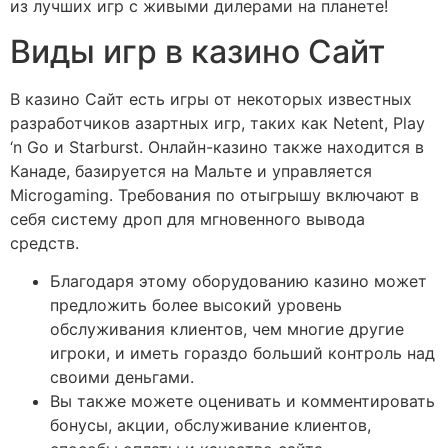
из лучших игр с живыми дилерами на планете!
Виды игр в казино Сайт
В казино Сайт есть игры от некоторых известных
разработчиков азартных игр, таких как Netent, Play
‘n Go и Starburst. Онлайн-казино также находится в
Канаде, базируется на Мальте и управляется
Microgaming. Требования по отыгрышу включают в
себя систему дроп для мгновенного вывода
средств.
Благодаря этому оборудованию казино может
предложить более высокий уровень
обслуживания клиентов, чем многие другие
игроки, и иметь гораздо больший контроль над
своими деньгами.
Вы также можете оценивать и комментировать
бонусы, акции, обслуживание клиентов,