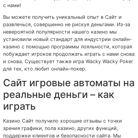
с нами!
Вы можете получить уникальный опыт в Сайт и
развлечься, совершенно не рискуя деньгами. Из-за
невероятной популярности нашего казино мы
установили новый стандарт для индустрии онлайн-
казино с помощью программы лояльности, которая
побуждает игроков продолжать играть с нами снова
и снова. Существует также игра Wacky Wacky Poker
для тех, кто любит онлайн-покер.
Сайт игровые автоматы на
реальные деньги – как
играть
Казино Сайт получило хорошие отзывы с точки
зрения графики, пола казино, других функций,
поддержки клиентов и безопасности сайта. Мы