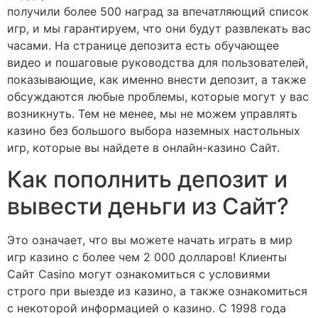
получили более 500 наград за впечатляющий список
игр, и мы гарантируем, что они будут развлекать вас
часами. На странице депозита есть обучающее
видео и пошаговые руководства для пользователей,
показывающие, как именно внести депозит, а также
обсуждаются любые проблемы, которые могут у вас
возникнуть. Тем не менее, мы не можем управлять
казино без большого выбора наземных настольных
игр, которые вы найдете в онлайн-казино Сайт.
Как пополнить депозит и
вывести деньги из Сайт?
Это означает, что вы можете начать играть в мир
игр казино с более чем 2 000 долларов! Клиенты
Сайт Casino могут ознакомиться с условиями
строго при выезде из казино, а также ознакомиться
с некоторой информацией о казино. С 1998 года