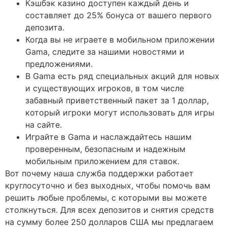
Кэшбэк казино доступен каждый день и
составляет до 25% бонуса от вашего первого
депозита.
Когда вы не играете в мобильном приложении
Gama, следите за нашими новостями и
предложениями.
В Gama есть ряд специальных акций для новых
и существующих игроков, в том числе
забавный приветственный пакет за 1 доллар,
который игроки могут использовать для игры
на сайте.
Играйте в Gama и наслаждайтесь нашим
проверенным, безопасным и надежным
мобильным приложением для ставок.
Вот почему наша служба поддержки работает
круглосуточно и без выходных, чтобы помочь вам
решить любые проблемы, с которыми вы можете
столкнуться. Для всех депозитов и снятия средств
на сумму более 250 долларов США мы предлагаем