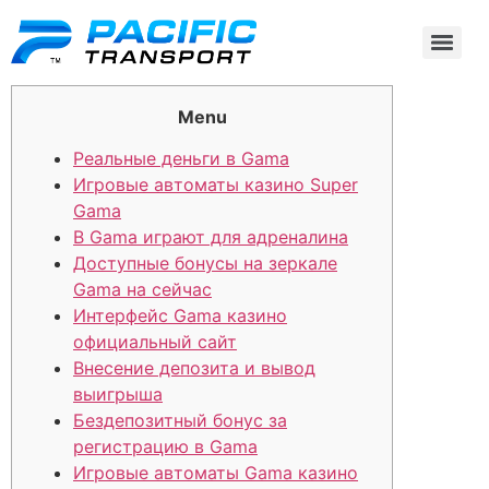
Menu
Реальные деньги в Gama
Игровые автоматы казино Super
Gama
В Gama играют для адреналина
Доступные бонусы на зеркале
Gama на сейчас
Интерфейс Gama казино
официальный сайт
Внесение депозита и вывод
выигрыша
Бездепозитный бонус за
регистрацию в Gama
Игровые автоматы Gama казино