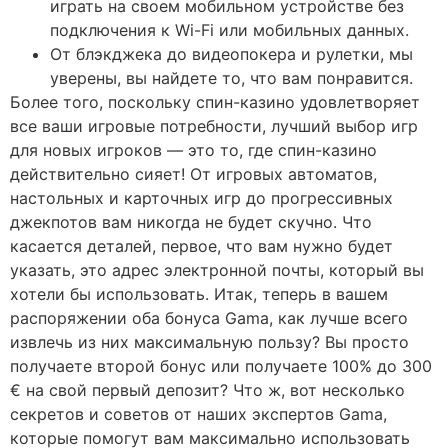
играть на своем мобильном устройстве без
подключения к Wi-Fi или мобильных данных.
От блэкджека до видеопокера и рулетки, мы
уверены, вы найдете то, что вам понравится.
Более того, поскольку спин-казино удовлетворяет
все ваши игровые потребности, лучший выбор игр
для новых игроков — это то, где спин-казино
действительно сияет! От игровых автоматов,
настольных и карточных игр до прогрессивных
джекпотов вам никогда не будет скучно. Что
касается деталей, первое, что вам нужно будет
указать, это адрес электронной почты, который вы
хотели бы использовать. Итак, теперь в вашем
распоряжении оба бонуса Gama, как лучше всего
извлечь из них максимальную пользу? Вы просто
получаете второй бонус или получаете 100% до 300
€ на свой первый депозит? Что ж, вот несколько
секретов и советов от наших экспертов Gama,
которые помогут вам максимально использовать