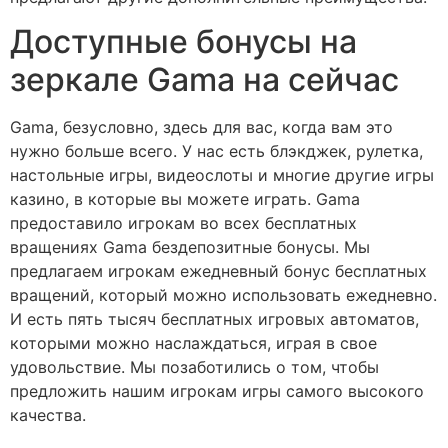
Доступные бонусы на
зеркале Gama на сейчас
Gama, безусловно, здесь для вас, когда вам это
нужно больше всего. У нас есть блэкджек, рулетка,
настольные игры, видеослоты и многие другие игры
казино, в которые вы можете играть. Gama
предоставило игрокам во всех бесплатных
вращениях Gama бездепозитные бонусы. Мы
предлагаем игрокам ежедневный бонус бесплатных
вращений, который можно использовать ежедневно.
И есть пять тысяч бесплатных игровых автоматов,
которыми можно наслаждаться, играя в свое
удовольствие. Мы позаботились о том, чтобы
предложить нашим игрокам игры самого высокого
качества.