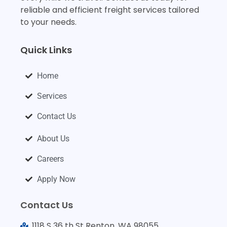
reliable and efficient freight services tailored
to your needs.
Quick Links
Home
Services
Contact Us
About Us
Careers
Apply Now
Contact Us
1118 S 36 th St Renton, WA 98055