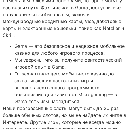
помочь вам с любыми вопросами, которые могут у
вас возникнуть. Фактически, в Gama доступны все
популярные способы оплаты, включая
международные кредитные карты, Visa, дебетовые
карты и электронные кошельки, такие как Neteller и
Skrill.
Gama — это безопасное и надежное мобильное
казино для любого игрового процесса.
Мы уверены, что вы получите фантастический
игровой опыт в Gama.
От захватывающего мобильного казино до
захватывающих настольных игр и
высококачественного программного
обеспечения для казино от Microgaming — в
Gama есть чем насладиться.
Наши прогрессивные слоты могут быть до 20 раз
больше обычных слотов, но вы не найдете их нигде в
Интернете. Другие игры, которые не всегда можно