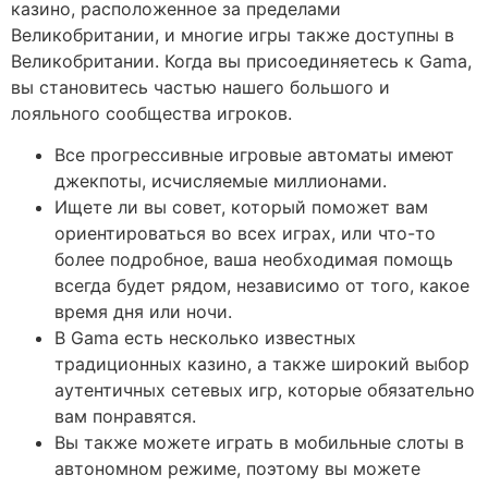
казино, расположенное за пределами
Великобритании, и многие игры также доступны в
Великобритании. Когда вы присоединяетесь к Gama,
вы становитесь частью нашего большого и
лояльного сообщества игроков.
Все прогрессивные игровые автоматы имеют
джекпоты, исчисляемые миллионами.
Ищете ли вы совет, который поможет вам
ориентироваться во всех играх, или что-то
более подробное, ваша необходимая помощь
всегда будет рядом, независимо от того, какое
время дня или ночи.
В Gama есть несколько известных
традиционных казино, а также широкий выбор
аутентичных сетевых игр, которые обязательно
вам понравятся.
Вы также можете играть в мобильные слоты в
автономном режиме, поэтому вы можете