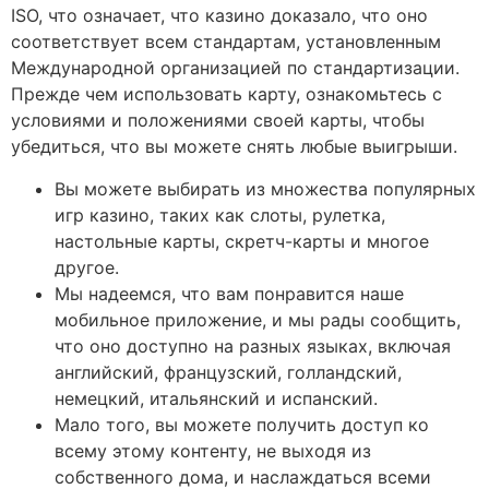
ISO, что означает, что казино доказало, что оно
соответствует всем стандартам, установленным
Международной организацией по стандартизации.
Прежде чем использовать карту, ознакомьтесь с
условиями и положениями своей карты, чтобы
убедиться, что вы можете снять любые выигрыши.
Вы можете выбирать из множества популярных
игр казино, таких как слоты, рулетка,
настольные карты, скретч-карты и многое
другое.
Мы надеемся, что вам понравится наше
мобильное приложение, и мы рады сообщить,
что оно доступно на разных языках, включая
английский, французский, голландский,
немецкий, итальянский и испанский.
Мало того, вы можете получить доступ ко
всему этому контенту, не выходя из
собственного дома, и наслаждаться всеми