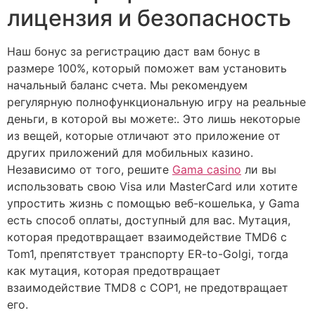
лицензия и безопасность
Наш бонус за регистрацию даст вам бонус в
размере 100%, который поможет вам установить
начальный баланс счета. Мы рекомендуем
регулярную полнофункциональную игру на реальные
деньги, в которой вы можете:. Это лишь некоторые
из вещей, которые отличают это приложение от
других приложений для мобильных казино.
Независимо от того, решите
Gama casino
ли вы
использовать свою Visa или MasterCard или хотите
упростить жизнь с помощью веб-кошелька, у Gama
есть способ оплаты, доступный для вас. Мутация,
которая предотвращает взаимодействие TMD6 с
Tom1, препятствует транспорту ER-to-Golgi, тогда
как мутация, которая предотвращает
взаимодействие TMD8 с COP1, не предотвращает
его.