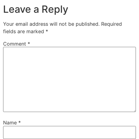
Leave a Reply
Your email address will not be published.
Required
fields are marked
*
Comment
*
Name
*