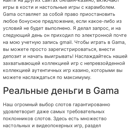
найти на других сайтах онлайн-казино, включают
игры в кости и настольные игры с карамболем.
Gama оставляет за собой право приостановить
любое бонусное предложение, если какое-либо из
условий не будет выполнено. Я делал запрос, и на
следующий день он приходил по электронной почте
на мою учетную запись gmail. Чтобы играть в Gama,
вы можете просто зарегистрироваться, внести
депозит и начать выигрывать! Наслаждайтесь нашей
захватывающей коллекцией игр с непревзойденной
коллекцией аутентичных игр казино, которыми вы
можете наслаждаться по максимуму.
Реальные деньги в Gama
Наш огромный выбор слотов гарантированно
удовлетворит даже самых требовательных
поклонников слотов. Здесь есть множество
настольных и видеопокерных игр, раздел