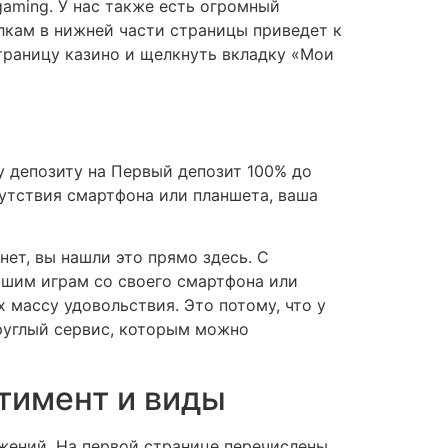
gaming. У нас также есть огромный
лкам в нижней части страницы приведет к
траницу казино и щелкнуть вкладку «Мои
у депозиту на Первый депозит 100% до
сутствия смартфона или планшета, ваша
нет, вы нашли это прямо здесь. С
ашим играм со своего смартфона или
 массу удовольствия. Это потому, что у
круглый сервис, которым можно
ртимент и виды
жений. На первой странице перечислены