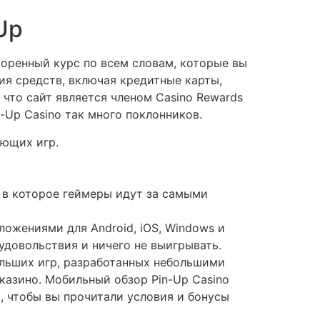
Up
коренный курс по всем словам, которые вы
тия средств, включая кредитные карты,
, что сайт является членом Casino Rewards
-Up Casino так много поклонников.
ающих игр.
, в которое геймеры идут за самыми
ложениями для Android, iOS, Windows и
удовольствия и ничего не выигрывать.
ольших игр, разработанных небольшими
казино. Мобильный обзор Pin-Up Casino
о, чтобы вы прочитали условия и бонусы