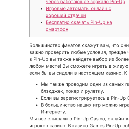
через работающее зеркало Pin-Up
Игровые автоматы онлайн с
хорошей отдачей
Бесплатно скачать Pin-Up на
смартфон
Большинство фанатов скажут вам, что они 
важно проверить любые условия, прежде ч
в Pin-Up вы также найдете выбор из боле
любом месте! Вы сможете играть в живую р
если бы вы сидели в настоящем казино. К н
Мы также проводим одни из самых по
блэкджек, покер и рулетку.
Если вы зарегистрируетесь в Pin-Up C
В большинство наших игр можно играт
Интернету.
Мы все слышали о Pin-Up Casino, онлайн-
игроков казино. В казино Games Pin-Up со