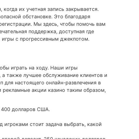
, когда их учетная запись закрывается.
зопасной обстановке. Это благодаря
регистрации. Мы здесь, чтобы помочь вам
ечательная поддержка, доступная где
и игры с прогрессивным джекпотом.
обы играть на ходу. Наши игры
t, а также лучшее обслуживание клиентов и
п для настоящего онлайн-развлечения в
ши рекламные акции казино таким образом,
е 400 долларов США.
 игроками стоит задача выбрать, какой
 второй депозит, 250 канадских долларов