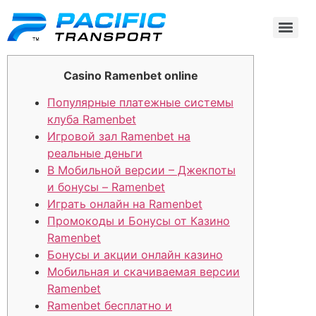
Casino Ramenbet online
Популярные платежные системы
клуба Ramenbet
Игровой зал Ramenbet на
реальные деньги
В Мобильной версии – Джекпоты
и бонусы – Ramenbet
Играть онлайн на Ramenbet
Промокоды и Бонусы от Казино
Ramenbet
Бонусы и акции онлайн казино
Мобильная и скачиваемая версии
Ramenbet
Ramenbet бесплатно и