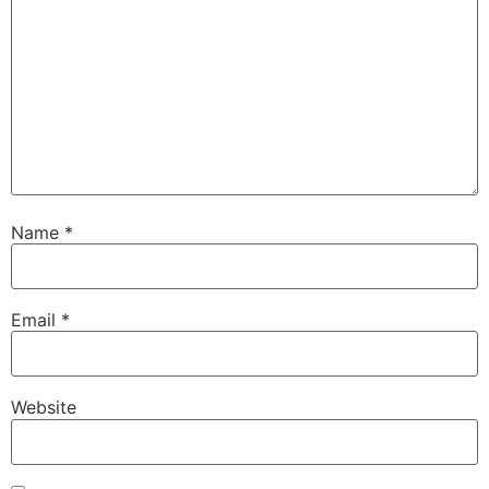
Name
*
Email
*
Website