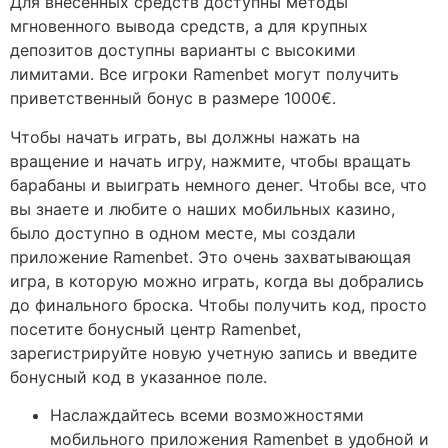
Для внесенных средств доступны методы
мгновенного вывода средств, а для крупных
депозитов доступны варианты с высокими
лимитами. Все игроки Ramenbet могут получить
приветственный бонус в размере 1000€.
Чтобы начать играть, вы должны нажать на
вращение и начать игру, нажмите, чтобы вращать
барабаны и выиграть немного денег. Чтобы все, что
вы знаете и любите о наших мобильных казино,
было доступно в одном месте, мы создали
приложение Ramenbet. Это очень захватывающая
игра, в которую можно играть, когда вы добрались
до финального броска. Чтобы получить код, просто
посетите бонусный центр Ramenbet,
зарегистрируйте новую учетную запись и введите
бонусный код в указанное поле.
Наслаждайтесь всеми возможностями
мобильного приложения Ramenbet в удобной и