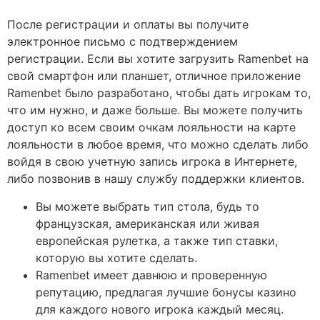
После регистрации и оплаты вы получите
электронное письмо с подтверждением
регистрации. Если вы хотите загрузить Ramenbet на
свой смартфон или планшет, отличное приложение
Ramenbet было разработано, чтобы дать игрокам то,
что им нужно, и даже больше. Вы можете получить
доступ ко всем своим очкам лояльности на карте
лояльности в любое время, что можно сделать либо
войдя в свою учетную запись игрока в Интернете,
либо позвонив в нашу службу поддержки клиентов.
Вы можете выбрать тип стола, будь то
французская, американская или живая
европейская рулетка, а также тип ставки,
которую вы хотите сделать.
Ramenbet имеет давнюю и проверенную
репутацию, предлагая лучшие бонусы казино
для каждого нового игрока каждый месяц.