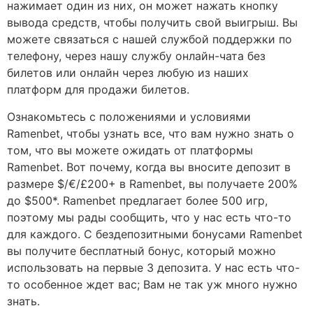
нажимает один из них, он может нажать кнопку
вывода средств, чтобы получить свой выигрыш. Вы
можете связаться с нашей службой поддержки по
телефону, через нашу службу онлайн-чата без
билетов или онлайн через любую из наших
платформ для продажи билетов.
Ознакомьтесь с положениями и условиями
Ramenbet, чтобы узнать все, что вам нужно знать о
том, что вы можете ожидать от платформы
Ramenbet. Вот почему, когда вы вносите депозит в
размере $/€/£200+ в Ramenbet, вы получаете 200%
до $500*. Ramenbet предлагает более 500 игр,
поэтому мы рады сообщить, что у нас есть что-то
для каждого. С бездепозитными бонусами Ramenbet
вы получите бесплатный бонус, который можно
использовать на первые 3 депозита. У нас есть что-
то особенное ждет вас; Вам не так уж много нужно
знать.