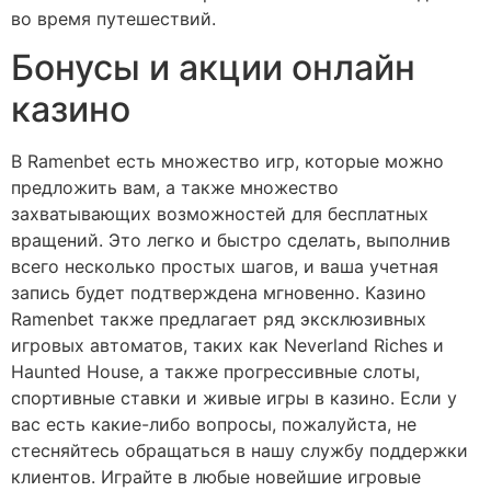
во время путешествий.
Бонусы и акции онлайн
казино
В Ramenbet есть множество игр, которые можно
предложить вам, а также множество
захватывающих возможностей для бесплатных
вращений. Это легко и быстро сделать, выполнив
всего несколько простых шагов, и ваша учетная
запись будет подтверждена мгновенно. Казино
Ramenbet также предлагает ряд эксклюзивных
игровых автоматов, таких как Neverland Riches и
Haunted House, а также прогрессивные слоты,
спортивные ставки и живые игры в казино. Если у
вас есть какие-либо вопросы, пожалуйста, не
стесняйтесь обращаться в нашу службу поддержки
клиентов. Играйте в любые новейшие игровые