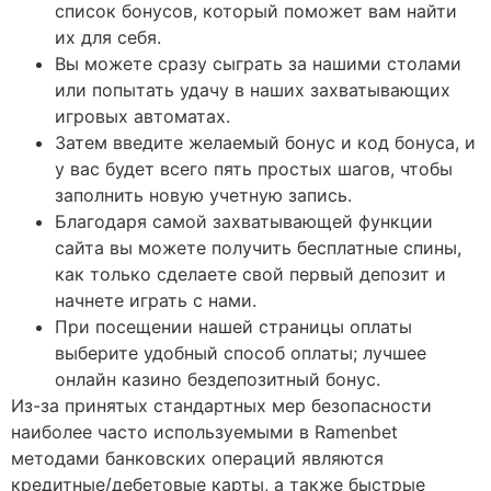
список бонусов, который поможет вам найти
их для себя.
Вы можете сразу сыграть за нашими столами
или попытать удачу в наших захватывающих
игровых автоматах.
Затем введите желаемый бонус и код бонуса, и
у вас будет всего пять простых шагов, чтобы
заполнить новую учетную запись.
Благодаря самой захватывающей функции
сайта вы можете получить бесплатные спины,
как только сделаете свой первый депозит и
начнете играть с нами.
При посещении нашей страницы оплаты
выберите удобный способ оплаты; лучшее
онлайн казино бездепозитный бонус.
Из-за принятых стандартных мер безопасности
наиболее часто используемыми в Ramenbet
методами банковских операций являются
кредитные/дебетовые карты, а также быстрые