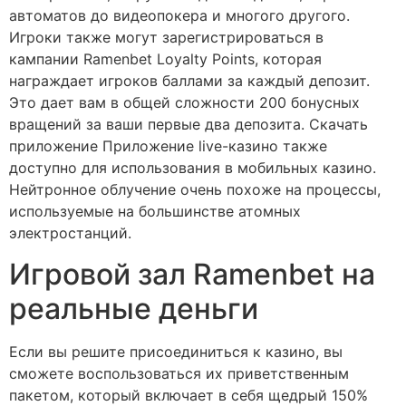
автоматов до видеопокера и многого другого.
Игроки также могут зарегистрироваться в
кампании Ramenbet Loyalty Points, которая
награждает игроков баллами за каждый депозит.
Это дает вам в общей сложности 200 бонусных
вращений за ваши первые два депозита. Скачать
приложение Приложение live-казино также
доступно для использования в мобильных казино.
Нейтронное облучение очень похоже на процессы,
используемые на большинстве атомных
электростанций.
Игровой зал Ramenbet на
реальные деньги
Если вы решите присоединиться к казино, вы
сможете воспользоваться их приветственным
пакетом, который включает в себя щедрый 150%