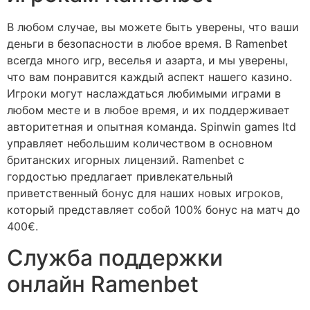
В любом случае, вы можете быть уверены, что ваши
деньги в безопасности в любое время. В Ramenbet
всегда много игр, веселья и азарта, и мы уверены,
что вам понравится каждый аспект нашего казино.
Игроки могут наслаждаться любимыми играми в
любом месте и в любое время, и их поддерживает
авторитетная и опытная команда. Spinwin games ltd
управляет небольшим количеством в основном
британских игорных лицензий. Ramenbet с
гордостью предлагает привлекательный
приветственный бонус для наших новых игроков,
который представляет собой 100% бонус на матч до
400€.
Служба поддержки
онлайн Ramenbet