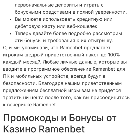
первоначальные депозиты и играть с
бонусными средствами в полной уверенности.
Вы можете использовать кредитную или
дебетовую карту или веб-кошелек.
Теперь давайте более подробно рассмотрим
эти бонусы и требования к их отыгрышу.
О, и мы упоминали, что Ramenbet предлагает
игрокам щедрый приветственный пакет до 100%
каждый месяц?. Любые личные данные, которые вы
вводите в программное обеспечение Ramenbet для
ПК и мобильных устройств, всегда будут в
безопасности. Благодаря нашим приветственным
предложениям бесплатной игры вам не придется
тратить ни цента после того, как вы присоединитесь
к вечеринке Ramenbet.
Промокоды и Бонусы от
Казино Ramenbet