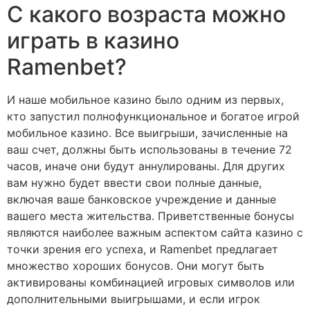
С какого возраста можно
играть в казино
Ramenbet?
И наше мобильное казино было одним из первых,
кто запустил полнофункциональное и богатое игрой
мобильное казино. Все выигрыши, зачисленные на
ваш счет, должны быть использованы в течение 72
часов, иначе они будут аннулированы. Для других
вам нужно будет ввести свои полные данные,
включая ваше банковское учреждение и данные
вашего места жительства. Приветственные бонусы
являются наиболее важным аспектом сайта казино с
точки зрения его успеха, и Ramenbet предлагает
множество хороших бонусов. Они могут быть
активированы комбинацией игровых символов или
дополнительными выигрышами, и если игрок