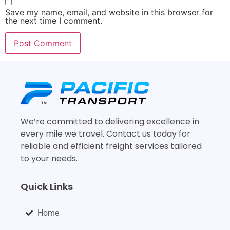
Save my name, email, and website in this browser for
the next time I comment.
We’re committed to delivering excellence in
every mile we travel. Contact us today for
reliable and efficient freight services tailored
to your needs.
Quick Links
Home