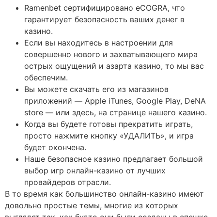
Ramenbet сертифицировано eCOGRA, что
гарантирует безопасность ваших денег в
казино.
Если вы находитесь в настроении для
совершенно нового и захватывающего мира
острых ощущений и азарта казино, то мы вас
обеспечим.
Вы можете скачать его из магазинов
приложений — Apple iTunes, Google Play, DeNA
store — или здесь, на странице нашего казино.
Когда вы будете готовы прекратить играть,
просто нажмите кнопку «УДАЛИТЬ», и игра
будет окончена.
Наше безопасное казино предлагает большой
выбор игр онлайн-казино от лучших
провайдеров отрасли.
В то время как большинство онлайн-казино имеют
довольно простые темы, многие из которых