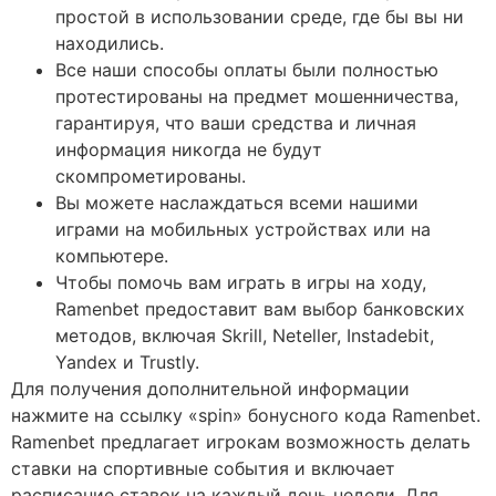
простой в использовании среде, где бы вы ни
находились.
Все наши способы оплаты были полностью
протестированы на предмет мошенничества,
гарантируя, что ваши средства и личная
информация никогда не будут
скомпрометированы.
Вы можете наслаждаться всеми нашими
играми на мобильных устройствах или на
компьютере.
Чтобы помочь вам играть в игры на ходу,
Ramenbet предоставит вам выбор банковских
методов, включая Skrill, Neteller, Instadebit,
Yandex и Trustly.
Для получения дополнительной информации
нажмите на ссылку «spin» бонусного кода Ramenbet.
Ramenbet предлагает игрокам возможность делать
ставки на спортивные события и включает
расписание ставок на каждый день недели. Для