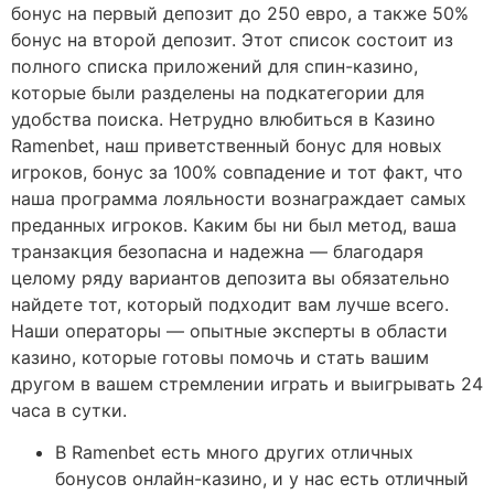
бонус на первый депозит до 250 евро, а также 50%
бонус на второй депозит. Этот список состоит из
полного списка приложений для спин-казино,
которые были разделены на подкатегории для
удобства поиска. Нетрудно влюбиться в Казино
Ramenbet, наш приветственный бонус для новых
игроков, бонус за 100% совпадение и тот факт, что
наша программа лояльности вознаграждает самых
преданных игроков. Каким бы ни был метод, ваша
транзакция безопасна и надежна — благодаря
целому ряду вариантов депозита вы обязательно
найдете тот, который подходит вам лучше всего.
Наши операторы — опытные эксперты в области
казино, которые готовы помочь и стать вашим
другом в вашем стремлении играть и выигрывать 24
часа в сутки.
В Ramenbet есть много других отличных
бонусов онлайн-казино, и у нас есть отличный