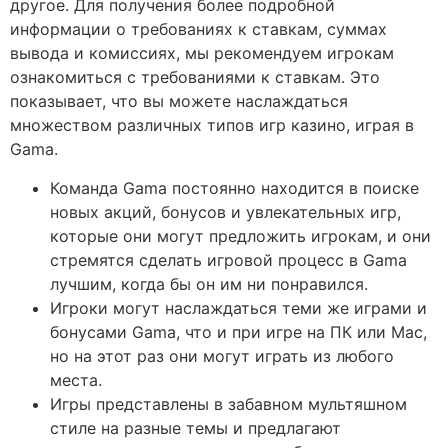
другое. Для получения более подробной
информации о требованиях к ставкам, суммах
вывода и комиссиях, мы рекомендуем игрокам
ознакомиться с требованиями к ставкам. Это
показывает, что вы можете наслаждаться
множеством различных типов игр казино, играя в
Gama.
Команда Gama постоянно находится в поиске
новых акций, бонусов и увлекательных игр,
которые они могут предложить игрокам, и они
стремятся сделать игровой процесс в Gama
лучшим, когда бы он им ни понравился.
Игроки могут наслаждаться теми же играми и
бонусами Gama, что и при игре на ПК или Mac,
но на этот раз они могут играть из любого
места.
Игры представлены в забавном мультяшном
стиле на разные темы и предлагают