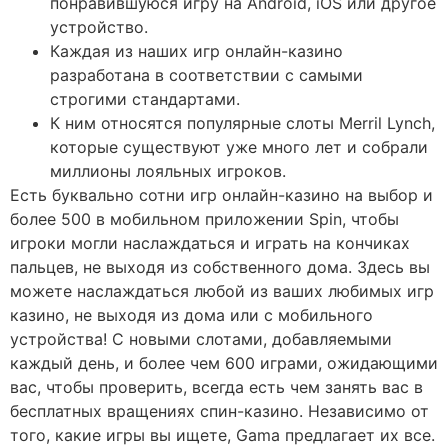
понравившуюся игру на Android, iOS или другое
устройство.
Каждая из наших игр онлайн-казино
разработана в соответствии с самыми
строгими стандартами.
К ним относятся популярные слоты Merril Lynch,
которые существуют уже много лет и собрали
миллионы лояльных игроков.
Есть буквально сотни игр онлайн-казино на выбор и
более 500 в мобильном приложении Spin, чтобы
игроки могли наслаждаться и играть на кончиках
пальцев, не выходя из собственного дома. Здесь вы
можете наслаждаться любой из ваших любимых игр
казино, не выходя из дома или с мобильного
устройства! С новыми слотами, добавляемыми
каждый день, и более чем 600 играми, ожидающими
вас, чтобы проверить, всегда есть чем занять вас в
бесплатных вращениях спин-казино. Независимо от
того, какие игры вы ищете, Gama предлагает их все.