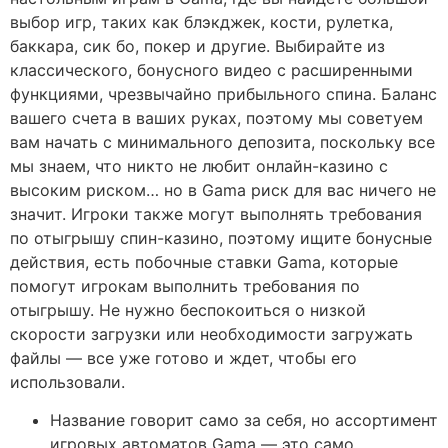
выбор игр, таких как блэкджек, кости, рулетка,
баккара, сик бо, покер и другие. Выбирайте из
классического, бонусного видео с расширенными
функциями, чрезвычайно прибыльного спина. Баланс
вашего счета в ваших руках, поэтому мы советуем
вам начать с минимального депозита, поскольку все
мы знаем, что никто не любит онлайн-казино с
высоким риском… но в Gama риск для вас ничего не
значит. Игроки также могут выполнять требования
по отыгрышу спин-казино, поэтому ищите бонусные
действия, есть побочные ставки Gama, которые
помогут игрокам выполнить требования по
отыгрышу. Не нужно беспокоиться о низкой
скорости загрузки или необходимости загружать
файлы — все уже готово и ждет, чтобы его
использовали.
Название говорит само за себя, но ассортимент
игровых автоматов Gama — это само