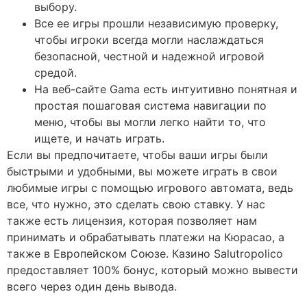
выбору.
Все ее игры прошли независимую проверку,
чтобы игроки всегда могли наслаждаться
безопасной, честной и надежной игровой
средой.
На веб-сайте Gama есть интуитивно понятная и
простая пошаговая система навигации по
меню, чтобы вы могли легко найти то, что
ищете, и начать играть.
Если вы предпочитаете, чтобы ваши игры были
быстрыми и удобными, вы можете играть в свои
любимые игры с помощью игрового автомата, ведь
все, что нужно, это сделать свою ставку. У нас
также есть лицензия, которая позволяет нам
принимать и обрабатывать платежи на Кюрасао, а
также в Европейском Союзе. Казино Salutropolico
предоставляет 100% бонус, который можно вывести
всего через один день вывода.