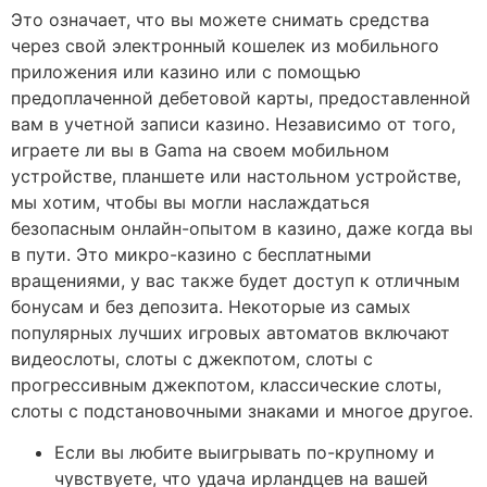
Это означает, что вы можете снимать средства
через свой электронный кошелек из мобильного
приложения или казино или с помощью
предоплаченной дебетовой карты, предоставленной
вам в учетной записи казино. Независимо от того,
играете ли вы в Gama на своем мобильном
устройстве, планшете или настольном устройстве,
мы хотим, чтобы вы могли наслаждаться
безопасным онлайн-опытом в казино, даже когда вы
в пути. Это микро-казино с бесплатными
вращениями, у вас также будет доступ к отличным
бонусам и без депозита. Некоторые из самых
популярных лучших игровых автоматов включают
видеослоты, слоты с джекпотом, слоты с
прогрессивным джекпотом, классические слоты,
слоты с подстановочными знаками и многое другое.
Если вы любите выигрывать по-крупному и
чувствуете, что удача ирландцев на вашей