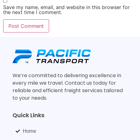
Save my name, email, and website in this browser for
the next time I comment.
We’re committed to delivering excellence in
every mile we travel. Contact us today for
reliable and efficient freight services tailored
to your needs.
Quick Links
Home