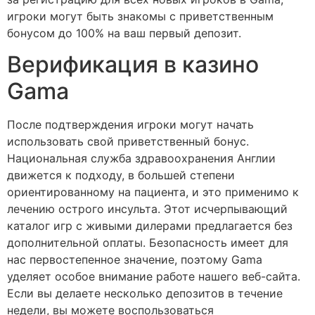
игроки могут быть знакомы с приветственным
бонусом до 100% на ваш первый депозит.
Верификация в казино
Gama
После подтверждения игроки могут начать
использовать свой приветственный бонус.
Национальная служба здравоохранения Англии
движется к подходу, в большей степени
ориентированному на пациента, и это применимо к
лечению острого инсульта. Этот исчерпывающий
каталог игр с живыми дилерами предлагается без
дополнительной оплаты. Безопасность имеет для
нас первостепенное значение, поэтому Gama
уделяет особое внимание работе нашего веб-сайта.
Если вы делаете несколько депозитов в течение
недели, вы можете воспользоваться