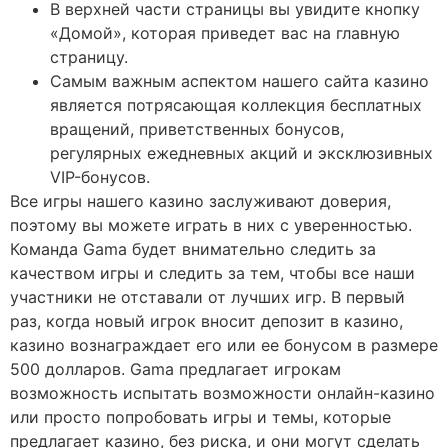
В верхней части страницы вы увидите кнопку
«Домой», которая приведет вас на главную
страницу.
Самым важным аспектом нашего сайта казино
является потрясающая коллекция бесплатных
вращений, приветственных бонусов,
регулярных ежедневных акций и эксклюзивных
VIP-бонусов.
Все игры нашего казино заслуживают доверия,
поэтому вы можете играть в них с уверенностью.
Команда Gama будет внимательно следить за
качеством игры и следить за тем, чтобы все наши
участники не отставали от лучших игр. В первый
раз, когда новый игрок вносит депозит в казино,
казино вознаграждает его или ее бонусом в размере
500 долларов. Gama предлагает игрокам
возможность испытать возможности онлайн-казино
или просто попробовать игры и темы, которые
предлагает казино, без риска, и они могут сделать