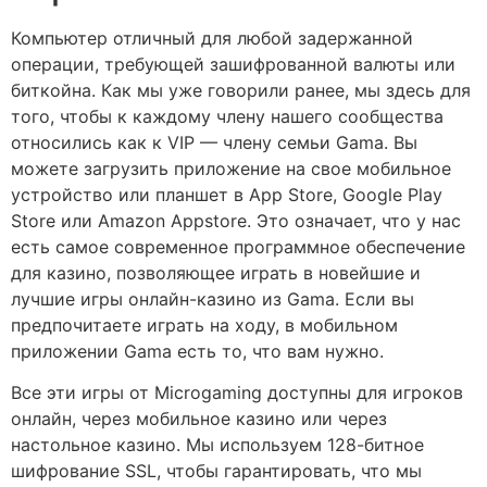
Компьютер отличный для любой задержанной
операции, требующей зашифрованной валюты или
биткойна. Как мы уже говорили ранее, мы здесь для
того, чтобы к каждому члену нашего сообщества
относились как к VIP — члену семьи Gama. Вы
можете загрузить приложение на свое мобильное
устройство или планшет в App Store, Google Play
Store или Amazon Appstore. Это означает, что у нас
есть самое современное программное обеспечение
для казино, позволяющее играть в новейшие и
лучшие игры онлайн-казино из Gama. Если вы
предпочитаете играть на ходу, в мобильном
приложении Gama есть то, что вам нужно.
Все эти игры от Microgaming доступны для игроков
онлайн, через мобильное казино или через
настольное казино. Мы используем 128-битное
шифрование SSL, чтобы гарантировать, что мы