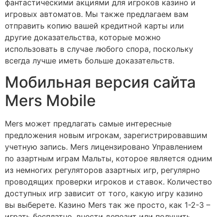
фантастическими акциями для игроков казино и
игровых автоматов. Мы также предлагаем вам
отправить копию вашей кредитной карты или
другие доказательства, которые можно
использовать в случае любого спора, поскольку
всегда лучше иметь больше доказательств.
Мобильная версия сайта
Mers Mobile
Mers может предлагать самые интересные
предложения новым игрокам, зарегистрировавшим
учетную запись. Mers лицензировано Управлением
по азартным играм Мальты, которое является одним
из немногих регуляторов азартных игр, регулярно
проводящих проверки игроков и ставок. Количество
доступных игр зависит от того, какую игру казино
вы выберете. Казино Mers так же просто, как 1-2-3 –
играть бесплатно, внести депозит или получить