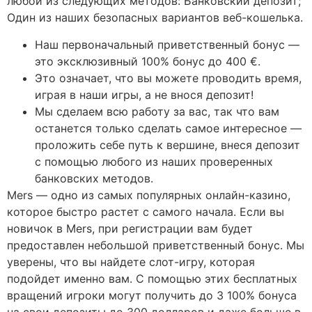
любой из следующих методов: Банковский депозит;
Один из наших безопасных вариантов веб-кошелька.
Наш первоначальный приветственный бонус —
это эксклюзивный 100% бонус до 400 €.
Это означает, что вы можете проводить время,
играя в наши игры, а не внося депозит!
Мы сделаем всю работу за вас, так что вам
останется только сделать самое интересное —
проложить себе путь к вершине, внеся депозит
с помощью любого из наших проверенных
банковских методов.
Mers — одно из самых популярных онлайн-казино,
которое быстро растет с самого начала. Если вы
новичок в Mers, при регистрации вам будет
предоставлен небольшой приветственный бонус. Мы
уверены, что вы найдете слот-игру, которая
подойдет именно вам. С помощью этих бесплатных
вращений игроки могут получить до 3 100% бонуса
на свои депозиты до 300 долларов и даже больше в