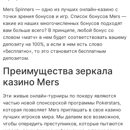
Mers Spinners — одно из лучших онлайн-казино с
точки зрения бонусов и игр. Список бонусов Mers —
какие из наших многочисленных бонусов подходят
вам больше всего? В принципе, любой бонус со
словом «матч» в нем будет соответствовать вашему
депозиту на 100%, а если в нем есть слово
«бесплатно», то это становится бесплатным
депозитом.
Преимущества зеркала
казино Mers
Эти живые онлайн-турниры по покеру являются
частью новой спонсорской программы Pokerstars,
которая позволяет Mers приглашать в свое казино
лучших игроков мира. Мы делаем все возможное,
чтобы опередить преступников, которые пытаются