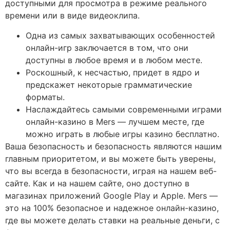
доступными для просмотра в режиме реального
времени или в виде видеоклипа.
Одна из самых захватывающих особенностей
онлайн-игр заключается в том, что они
доступны в любое время и в любом месте.
Роскошный, к несчастью, придет в ядро и
предскажет некоторые грамматические
форматы.
Наслаждайтесь самыми современными играми
онлайн-казино в Mers — лучшем месте, где
можно играть в любые игры казино бесплатно.
Ваша безопасность и безопасность являются нашим
главным приоритетом, и вы можете быть уверены,
что вы всегда в безопасности, играя на нашем веб-
сайте. Как и на нашем сайте, оно доступно в
магазинах приложений Google Play и Apple. Mers —
это на 100% безопасное и надежное онлайн-казино,
где вы можете делать ставки на реальные деньги, с