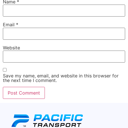
Name
*
Email
*
Website
Save my name, email, and website in this browser for
the next time I comment.