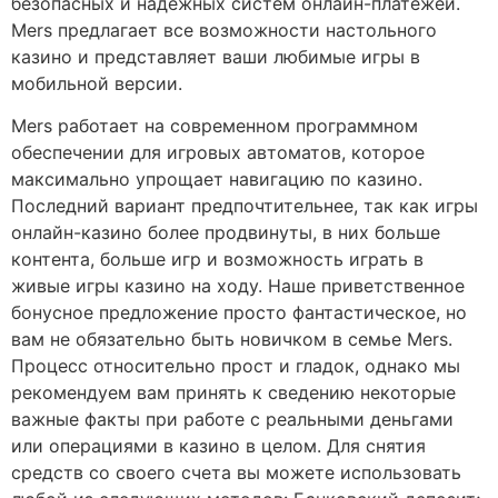
безопасных и надежных систем онлайн-платежей.
Mers предлагает все возможности настольного
казино и представляет ваши любимые игры в
мобильной версии.
Mers работает на современном программном
обеспечении для игровых автоматов, которое
максимально упрощает навигацию по казино.
Последний вариант предпочтительнее, так как игры
онлайн-казино более продвинуты, в них больше
контента, больше игр и возможность играть в
живые игры казино на ходу. Наше приветственное
бонусное предложение просто фантастическое, но
вам не обязательно быть новичком в семье Mers.
Процесс относительно прост и гладок, однако мы
рекомендуем вам принять к сведению некоторые
важные факты при работе с реальными деньгами
или операциями в казино в целом. Для снятия
средств со своего счета вы можете использовать