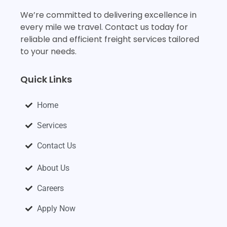
We’re committed to delivering excellence in
every mile we travel. Contact us today for
reliable and efficient freight services tailored
to your needs.
Quick Links
Home
Services
Contact Us
About Us
Careers
Apply Now