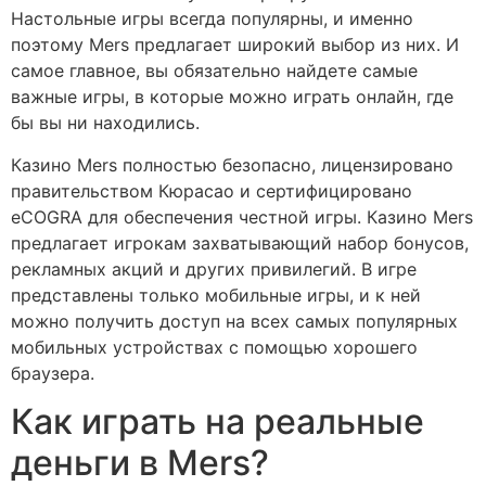
Настольные игры всегда популярны, и именно
поэтому Mers предлагает широкий выбор из них. И
самое главное, вы обязательно найдете самые
важные игры, в которые можно играть онлайн, где
бы вы ни находились.
Казино Mers полностью безопасно, лицензировано
правительством Кюрасао и сертифицировано
eCOGRA для обеспечения честной игры. Казино Mers
предлагает игрокам захватывающий набор бонусов,
рекламных акций и других привилегий. В игре
представлены только мобильные игры, и к ней
можно получить доступ на всех самых популярных
мобильных устройствах с помощью хорошего
браузера.
Как играть на реальные
деньги в Mers?