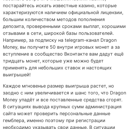
постарайтесь искать известные казино, которые
характеризуются наличием официальной лицензии,
большим количеством методов пополнения
депозита, проверенными сроками выплат, хорошими
отзывами в сети, широкой базы пользователей.
Например, за подписку на telegram-канал Dragon
Money, вы получите 50 внутри игровых монет а за
вступление в сообщество Вконтакте вам дадут ещё
тридцать монет, которые уже можно будет
применять для небольших ставок и настоящих
выигрышей!
Каждое мгновенье размер выигрыша растет, но
заодно с ним увеличивается и шанс того, что Dragon
Money упадёт и все поставленные средства сгорят.
В ситуациях вывода крупных сумм администрация
сайта может проверить персональные данные
гемблера, именно поэтому при регистрации
необходимо указывать свои данные. В ситуации