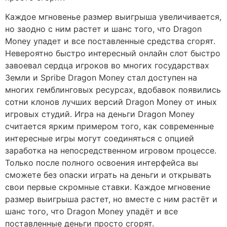
Каждое мгновенье размер выигрыша увеличивается,
но заодно с ним растет и шанс того, что Dragon
Money упадет и все поставленные средства сгорят.
Невероятно быстро интересный онлайн слот быстро
завоевал сердца игроков во многих государствах
Земли и Spribe Dragon Money стал доступен на
многих гемблинговых ресурсах, вдобавок появились
сотни клонов лучших версий Dragon Money от иных
игровых студий. Игра на деньги Dragon Money
считается ярким примером того, как современные
интересные игры могут соединяться с опцией
заработка на непосредственном игровом процессе.
Только после полного освоения интерфейса вы
сможете без опаски играть на деньги и открывать
свои первые скромные ставки. Каждое мгновение
размер выигрыша растет, но вместе с ним растёт и
шанс того, что Dragon Money упадёт и все
поставленные деньги просто сгорят.