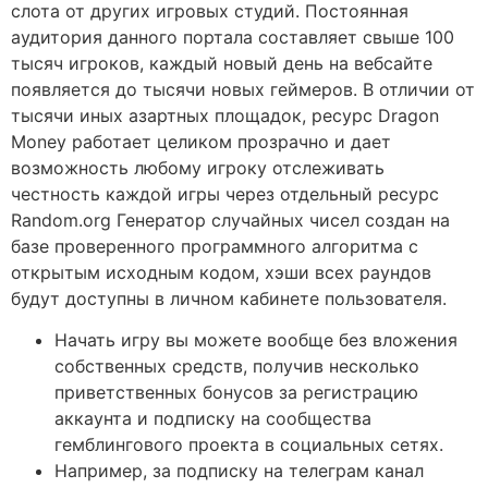
слота от других игровых студий. Постоянная
аудитория данного портала составляет свыше 100
тысяч игроков, каждый новый день на вебсайте
появляется до тысячи новых геймеров. В отличии от
тысячи иных азартных площадок, ресурс Dragon
Money работает целиком прозрачно и дает
возможность любому игроку отслеживать
честность каждой игры через отдельный ресурс
Random.org Генератор случайных чисел создан на
базе проверенного программного алгоритма с
открытым исходным кодом, хэши всех раундов
будут доступны в личном кабинете пользователя.
Начать игру вы можете вообще без вложения
собственных средств, получив несколько
приветственных бонусов за регистрацию
аккаунта и подписку на сообщества
гемблингового проекта в социальных сетях.
Например, за подписку на телеграм канал