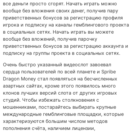
все деньги просто сгорят. Начать играть можно
вообще без вложения своих денег, получив пару
приветственных бонусов за регистрацию профиля
игрока и подписку на каналы гемблингового проекта
в социальных сетях. Начать играть вы можете
вообще без вложений, получив парочку
приветственных бонусов за регистрацию аккаунта и
подписку на группы проекта в социальных сетях.
Очень быстро указанный видеослот завоевал
сердца пользователей по всей планете и Spribe
Dragon Money стал появляться на бесчисленных
азартных сайтах, кроме этого появилось много
клонов лучших версий слота от других игровых
студий. Чтобы избежать столкновения с
мошенниками, постарайтесь выбирать крупные
международные гемблинговые площадки, которые
характеризуются большим числом методов
пополнения счёта, наличием лицензии,