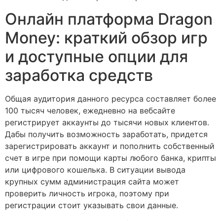
Онлайн платформа Dragon
Money: краткий обзор игр
и доступные опции для
заработка средств
Общая аудитория данного ресурса составляет более
100 тысяч человек, ежедневно на вебсайте
регистрирует аккаунты до тысячи новых клиентов.
Дабы получить возможность заработать, придется
зарегистрировать аккаунт и пополнить собственный
счет в игре при помощи карты любого банка, крипты
или цифрового кошелька. В ситуации вывода
крупных сумм администрация сайта может
проверить личность игрока, поэтому при
регистрации стоит указывать свои данные.