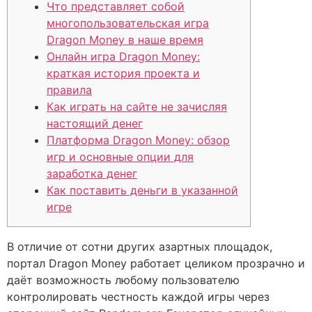
Что представляет собой
многопользовательская игра
Dragon Money в наше время
Онлайн игра Dragon Money:
краткая история проекта и
правила
Как играть на сайте не зачисляя
настоящий денег
Платформа Dragon Money: обзор
игр и основные опции для
заработка денег
Как поставить деньги в указанной
игре
В отличие от сотни других азартных площадок,
портал Dragon Money работает целиком прозрачно и
даёт возможность любому пользователю
контролировать честность каждой игры через