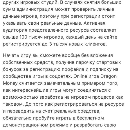
других игровых студий. В случаях снятия больших
сумм администрация может проверить личные
данные игрока, поэтому при регистрации стоит
указывать свои реальные данные. Активная
аудитория представленного ресурса составляет
свыше 100 тысяч игроков, каждый день на сайте
регистрируется до 3 тысяч новых клиентов.
Начать игру вы сможете вообще без вложения
собственных средств, получив парочку стартовых
бонусов за регистрацию профайла и подписку на
сообщества игры в соцсетях. Online игра Dragon
Money считается замечательным примером того,
как интереснейшие игры могут соединяться с
возможностью заработка на игровом процессе как
таковом. До того как регистрироваться на ресурсе
и переводить на счет реальные средства,
обязательно пробуйте играть в бесплатном
демонстрационном режиме и разработать свою