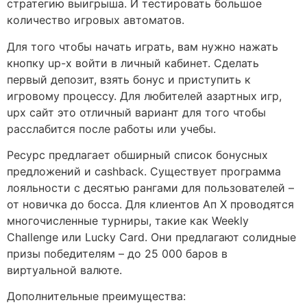
стратегию выигрыша. И тестировать большое
количество игровых автоматов.
Для того чтобы начать играть, вам нужно нажать
кнопку up-x войти в личный кабинет. Сделать
первый депозит, взять бонус и приступить к
игровому процессу. Для любителей азартных игр,
upx сайт это отличный вариант для того чтобы
расслабится после работы или учебы.
Ресурс предлагает обширный список бонусных
предложений и cashback. Существует программа
лояльности с десятью рангами для пользователей –
от новичка до босса. Для клиентов Ап Х проводятся
многочисленные турниры, такие как Weekly
Challenge или Lucky Card. Они предлагают солидные
призы победителям – до 25 000 баров в
виртуальной валюте.
Дополнительные преимущества: