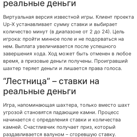
реальные деньги
Виртуальная версия известной игры. Клиент проекта
Up-X устанавливает сумму ставки и выбирает
количество минут (в диапазоне от 2 до 24). Цель
игрока: пройти минное поле и не подорваться на
нем. Выплата увеличивается после успешного
завершения хода. Ход может быть отменен в любое
время, а призовые деньги получены. Проигравший
шахтер теряет деньги и лишается права голоса.
“Лестница” – ставки на
реальные деньги
Игра, напоминающая шахтера, только вместо шахт
угрозой становятся падающие камни. Процесс
начинается с определения ставки и количества
камней. Счастливчик получает приз, который
раздавливается валуном – сгоревшую ставку.