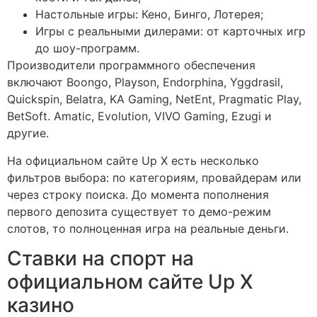
Настольные игры: Кено, Бинго, Лотерея;
Игры с реальными дилерами: от карточных игр
до шоу-программ.
Производители программного обеспечения
включают Boongo, Playson, Endorphina, Yggdrasil,
Quickspin, Belatra, KA Gaming, NetEnt, Pragmatic Play,
BetSoft. Amatic, Evolution, VIVO Gaming, Ezugi и
другие.
На официальном сайте Up X есть несколько
фильтров выбора: по категориям, провайдерам или
через строку поиска. До момента пополнения
первого депозита существует то демо-режим
слотов, то полноценная игра на реальные деньги.
Ставки на спорт на
официальном сайте Up X
казино