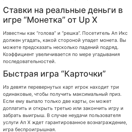
Ставки на реальные деньги в
игре “Монетка” от Up X
Известны как “голова” и “решка”. Посетитель Ап Икс
должен угадать, какой стороной упадет монета. Вы
можете предсказать несколько падений подряд.
Коэффициент увеличивается по мере угадывания
последовательностей.
Быстрая игра “Карточки”
Из девяти перевернутых карт игрок находит три
одинаковые, чтобы получить максимальный приз.
Если ему выпало только две карты, он может
доплатить и открыть третью или закончить игру и
забрать выигрыш. В случае неудачи пользователя
услуги Ап Х ждет гарантированное вознаграждение,
игра беспроигрышная.