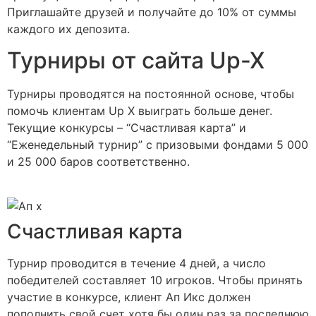
Приглашайте друзей и получайте до 10% от суммы
каждого их депозита.
Турниры от сайта Up-X
Турниры проводятся на постоянной основе, чтобы
помочь клиентам Up X выиграть больше денег.
Текущие конкурсы – “Счастливая карта” и
“Еженедельный турнир” с призовыми фондами 5 000
и 25 000 баров соответственно.
Счастливая карта
Турнир проводится в течение 4 дней, а число
победителей составляет 10 игроков. Чтобы принять
участие в конкурсе, клиент Ап Икс должен
пополнить свой счет хотя бы один раз за последнюю