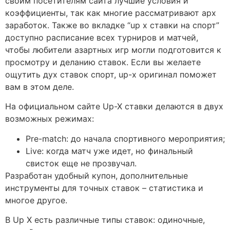
своим посетителям сайта лучшие условия и
коэффициенты, так как многие рассматривают apx
заработок. Также во вкладке “up x ставки на спорт”
доступно расписание всех турниров и матчей,
чтобы любители азартных игр могли подготовится к
просмотру и деланию ставок. Если вы желаете
ощутить дух ставок спорт, up-x оригинал поможет
вам в этом деле.
На официальном сайте Up-X ставки делаются в двух
возможных режимах:
Pre-match: до начала спортивного мероприятия;
Live: когда матч уже идет, но финальный
свисток еще не прозвучал.
Разработан удобный купон, дополнительные
инструменты для точных ставок – статистика и
многое другое.
В Up Х есть различные типы ставок: одиночные,