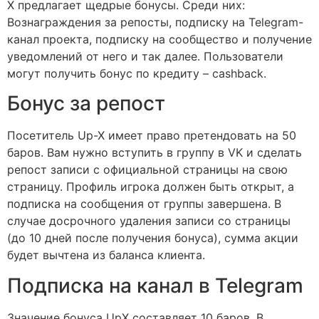
X предлагает щедрые бонусы. Среди них:
Вознаграждения за репосты, подписку на Telegram-
канал проекта, подписку на сообщество и получение
уведомлений от него и так далее. Пользователи
могут получить бонус по кредиту – cashback.
Бонус за репост
Посетитель Up-X имеет право претендовать на 50
баров. Вам нужно вступить в группу в VK и сделать
репост записи с официальной страницы на свою
страницу. Профиль игрока должен быть открыт, а
подписка на сообщения от группы завершена. В
случае досрочного удаления записи со страницы
(до 10 дней после получения бонуса), сумма акции
будет вычтена из баланса клиента.
Подписка на канал в Telegram
Значение бонуса UpX составляет 10 баров. В