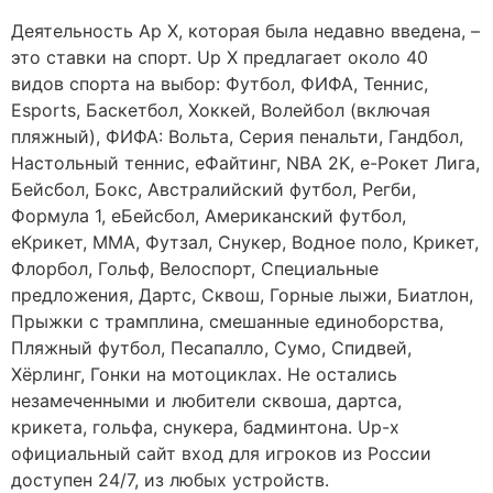
Деятельность Ар Х, которая была недавно введена, –
это ставки на спорт. Up X предлагает около 40
видов спорта на выбор: Футбол, ФИФА, Теннис,
Esports, Баскетбол, Хоккей, Волейбол (включая
пляжный), ФИФА: Вольта, Серия пенальти, Гандбол,
Настольный теннис, eФайтинг, NBA 2K, e-Рокет Лига,
Бейсбол, Бокс, Австралийский футбол, Регби,
Формула 1, eБейсбол, Американский футбол,
еКрикет, ММА, Футзал, Снукер, Водное поло, Крикет,
Флорбол, Гольф, Велоспорт, Специальные
предложения, Дартс, Сквош, Горные лыжи, Биатлон,
Прыжки с трамплина, смешанные единоборства,
Пляжный футбол, Песапалло, Сумо, Спидвей,
Хёрлинг, Гонки на мотоциклах. Не остались
незамеченными и любители сквоша, дартса,
крикета, гольфа, снукера, бадминтона. Up-x
официальный сайт вход для игроков из России
доступен 24/7, из любых устройств.