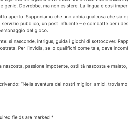
nto e genio. Dovrebbe, ma non esistere. La lingua è così imper
tto aperto. Supponiamo che uno abbia qualcosa che sia oggett
l servizio pubblico, un post influente – e combatte per i d
personaggio del gioco.
nte: si nasconde, intrigus, guida i giochi di sottocover. 
trata. Per l’invidia, se lo qualifichi come tale, deve incom
a nascosta, passione impotente, ostilità nascosta e malato,
provare a disperare e pensare di essere frigido! Forse la tu
scrivendo: “Nella sventura dei nostri migliori amici, troviam
sso era, e poi per qualche ragione è scomparso, cerca di sco
marry daddy qual e la grande differenza di eta
sessologo. Se
uired fields are marked
*