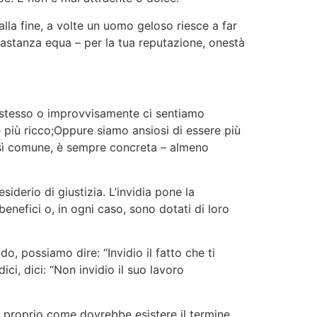
 alla fine, a volte un uomo geloso riesce a far
bastanza equa – per la tua reputazione, onestà
o stesso o improvvisamente ci sentiamo
iù ricco;Oppure siamo ansiosi di essere più
i così comune, è sempre concreta – almeno
iderio di giustizia. L’invidia pone la
benefici o, in ogni caso, sono dotati di loro
o, possiamo dire: “Invidio il fatto che ti
ci, dici: “Non invidio il suo lavoro
, proprio come dovrebbe esistere il termine