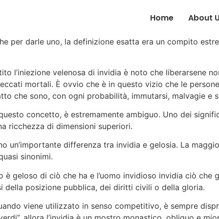
Home
About 
he per darle uno, la definizione esatta era un compito estr
to l’iniezione velenosa di invidia è noto che liberarsene non
 i peccati mortali. È ovvio che è in questo vizio che le pers
atto che sono, con ogni probabilità, immutarsi, malvagie e 
uesto concetto, è estremamente ambiguo. Uno dei significati
a ricchezza di dimensioni superiori.
tono un’importante differenza tra invidia e gelosia. La maggi
quasi sinonimi.
oso è geloso di ciò che ha e l’uomo invidioso invidia ciò che 
della posizione pubblica, dei diritti civili o della gloria.
quando viene utilizzato in senso competitivo, è sempre dispr
erdi”, allora l’invidia è un mostro monastico, obliquo e mio