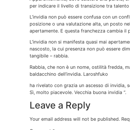
per indicare il livello di transizione tra tale
L’invidia non può essere confusa con un confli
posizione o una valutazione alta, un posto ne
apertamente. E questa franchezza cambia il 
L’invidia non si manifesta quasi mai apertame
nascosto, la cui presenza non può essere dimos
tangibile – rabbia.
Rabbia, che non è un nome, ostilità fredda, m
baldacchino dell’invidia. Laroshfuko
Qualunque sia la tua freddezza collegata, non 
ha rivelato con grazia un ascesso di invidia, 
massimo. Se il precedente interesse per il se
Sì, molto piacevole. Vecchia buona invidia “.
possibile farlo da solo – rivolgersi al medico
Leave a Reply
approccio speciale.
Your email address will not be published.
Req