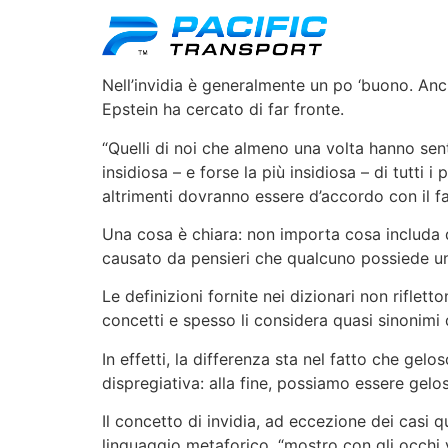
Nell’invidia è generalmente un po ‘buono. Anc
Epstein ha cercato di far fronte.
“Quelli di noi che almeno una volta hanno senti
insidiosa – e forse la più insidiosa – di tutti
altrimenti dovranno essere d’accordo con il f
Una cosa è chiara: non importa cosa includa q
causato da pensieri che qualcuno possiede un
Le definizioni fornite nei dizionari non riflet
concetti e spesso li considera quasi sinonimi 
In effetti, la differenza sta nel fatto che gel
dispregiativa: alla fine, possiamo essere gelosi 
Il concetto di invidia, ad eccezione dei casi 
linguaggio metaforico, “mostro con gli occhi v