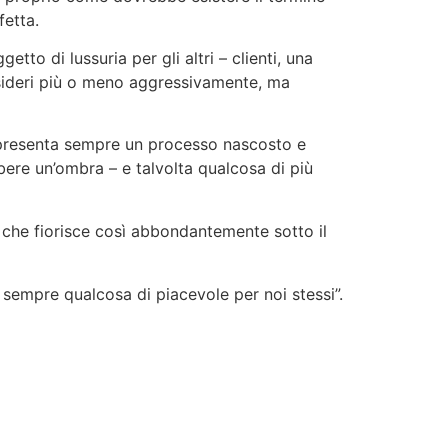
fetta.
o di lussuria per gli altri – clienti, una
esideri più o meno aggressivamente, ma
Rappresenta sempre un processo nascosto e
bere un’ombra – e talvolta qualcosa di più
 che fiorisce così abbondantemente sotto il
a sensualità non è ancora stata risvegliata al
o sempre qualcosa di piacevole per noi stessi”.
prire la ragione ed eliminarlo. Non è
sso – materia sottile e richiede un