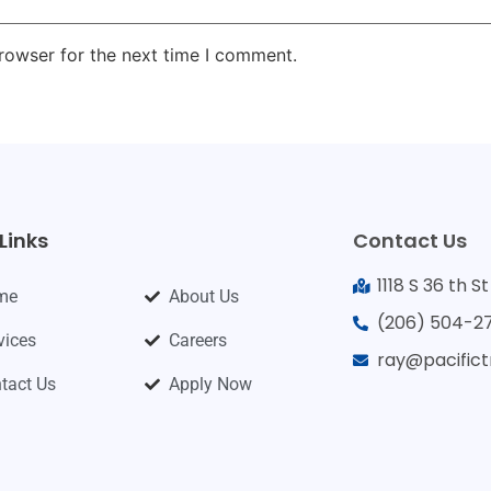
rowser for the next time I comment.
Links
Contact Us
1118 S 36 th 
me
About Us
(206) 504-2
vices
Careers
ray@pacific
tact Us
Apply Now