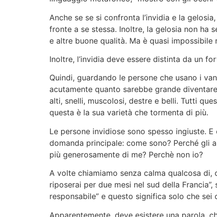
Anche se se si confronta l’invidia e la gelosia,
fronte a se stessa. Inoltre, la gelosia non h
e altre buone qualità. Ma è quasi impossibile ri
Inoltre, l’invidia deve essere distinta da un fo
Quindi, guardando le persone che usano i vant
acutamente quanto sarebbe grande diventare 
alti, snelli, muscolosi, destre e belli. Tutti 
questa è la sua varietà che tormenta di più.
Le persone invidiose sono spesso ingiuste. E q
domanda principale: come sono? Perché gli altri
più generosamente di me? Perchè non io?
A volte chiamiamo senza calma qualcosa di, come
riposerai per due mesi nel sud della Francia”,
responsabile” e questo significa solo che sei 
Apparentemente, deve esistere una parola, ch