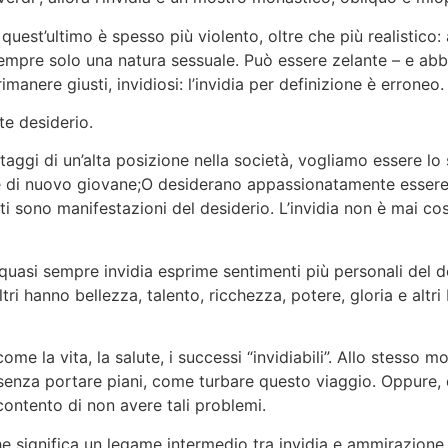
 quest’ultimo è spesso più violento, oltre che più realistico:
a sempre solo una natura sessuale. Può essere zelante – e ab
manere giusti, invidiosi: l’invidia per definizione è erroneo.
rte desiderio.
aggi di un’alta posizione nella società, vogliamo essere l
di nuovo giovane;O desiderano appassionatamente essere p
questi sono manifestazioni del desiderio. L’invidia non è ma
uasi sempre invidia esprime sentimenti più personali del des
 hanno bellezza, talento, ricchezza, potere, gloria e altri 
 la vita, la salute, i successi “invidiabili”. Allo stesso mod
 senza portare piani, come turbare questo viaggio. Oppure, di
contento di non avere tali problemi.
e significa un legame intermedio tra invidia e ammirazione