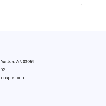
St Renton, WA 98055
792
transport.com