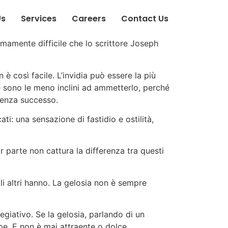
Us
Services
Careers
Contact Us
emamente difficile che lo scrittore Joseph
 è così facile. L’invidia può essere la più
one sono le meno inclini ad ammetterlo, perché
senza successo.
: una sensazione di fastidio e ostilità,
or parte non cattura la differenza tra questi
gli altri hanno. La gelosia non è sempre
egiativo. Se la gelosia, parlando di un
pe. E non è mai attraente o dolce.