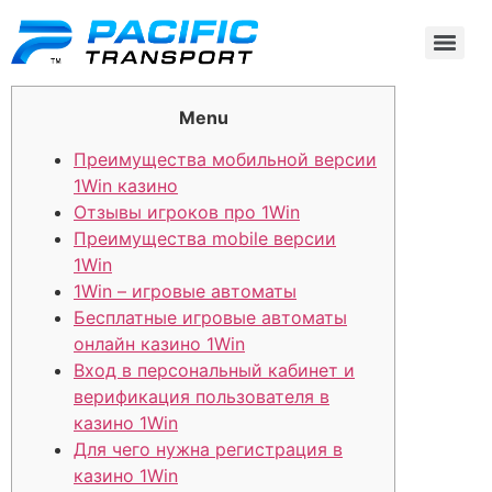
Menu
Преимущества мобильной версии
1Win казино
Отзывы игроков про 1Win
Преимущества mobile версии
1Win
1Win – игровые автоматы
Бесплатные игровые автоматы
онлайн казино 1Win
Вход в персональный кабинет и
верификация пользователя в
казино 1Win
Для чего нужна регистрация в
казино 1Win