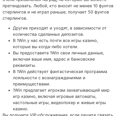
претендовать. Любой, кто вносит не менее 10 фунтов
стерлингов и не играл раньше, получает 50 фунтов
стерлингов.
Другие приходят и уходят, в зависимости от
количества сделанных депозитов.
В 1Win у нас есть почти все игры казино,
которые вы когда-либо хотели.
Вы предоставите 1Win свои личные данные,
включая ваше имя, адрес и банковские
реквизиты.
В 1Win действует фантастическая программа
лояльности с вознаграждениями и
преимуществами.
1Win предлагает игрокам захватывающий мир
игр казино, включая игровые автоматы,
настольные игры, видеопокер и живые игры
казино.
Вы получите VIP-обслуживание, если решите связать