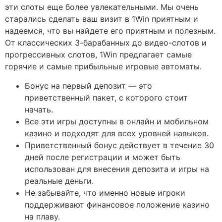
эти слоты еще более увлекательными. Мы очень
старались сделать ваш визит в 1Win приятным и
надеемся, что вы найдете его приятным и полезным.
От классических 3-барабанных до видео-слотов и
прогрессивных слотов, 1Win предлагает самые
горячие и самые прибыльные игровые автоматы.
Бонус на первый депозит — это
приветственный пакет, с которого стоит
начать.
Все эти игры доступны в онлайн и мобильном
казино и подходят для всех уровней навыков.
Приветственный бонус действует в течение 30
дней после регистрации и может быть
использован для внесения депозита и игры на
реальные деньги.
Не забывайте, что именно новые игроки
поддерживают финансовое положение казино
на плаву.