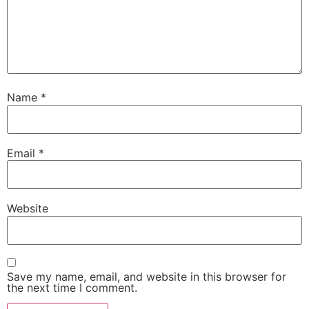
Name
*
Email
*
Website
Save my name, email, and website in this browser for
the next time I comment.