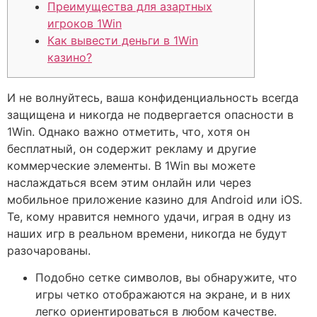
Преимущества для азартных
игроков 1Win
Как вывести деньги в 1Win
казино?
И не волнуйтесь, ваша конфиденциальность всегда
защищена и никогда не подвергается опасности в
1Win. Однако важно отметить, что, хотя он
бесплатный, он содержит рекламу и другие
коммерческие элементы. В 1Win вы можете
наслаждаться всем этим онлайн или через
мобильное приложение казино для Android или iOS.
Те, кому нравится немного удачи, играя в одну из
наших игр в реальном времени, никогда не будут
разочарованы.
Подобно сетке символов, вы обнаружите, что
игры четко отображаются на экране, и в них
легко ориентироваться в любом качестве.