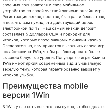
свое имя пользователя и свое мобильное
устройство со своей учетной записью онлайн-игры.
Регистрация легкая, простая, быстрая и бесплатная,
и все, что вам нужно, это действующий адрес
электронной почты. Наш самый низкий депозит
составляет 5 долларов США и подходит для
игроков, которые плохо знакомы с онлайн-казино.
Следовательно, вам придется выполнить серию игр
онлайн-казино 1Win, чтобы разблокировать более
высокие бонусные уровни. Популярные игры Казино
1Win имеют яркий современный вид и уникальную
веселую тему, которая гарантированно вызовет у
игроков улыбку.
Преимущества mobile
версии 1Win
В 1Win у нас есть все, что вам нужно, чтобы сделать