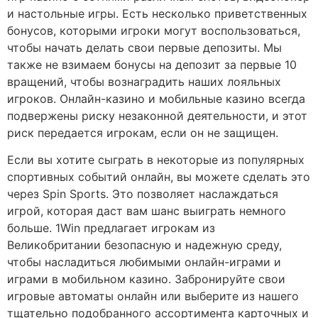
и настольные игры. Есть несколько приветственных
бонусов, которыми игроки могут воспользоваться,
чтобы начать делать свои первые депозиты. Мы
также не взимаем бонусы на депозит за первые 10
вращений, чтобы вознаградить наших лояльных
игроков. Онлайн-казино и мобильные казино всегда
подвержены риску незаконной деятельности, и этот
риск передается игрокам, если он не защищен.
Если вы хотите сыграть в некоторые из популярных
спортивных событий онлайн, вы можете сделать это
через Spin Sports. Это позволяет наслаждаться
игрой, которая даст вам шанс выиграть немного
больше. 1Win предлагает игрокам из
Великобритании безопасную и надежную среду,
чтобы насладиться любимыми онлайн-играми и
играми в мобильном казино. Забронируйте свои
игровые автоматы онлайн или выберите из нашего
тщательно подобранного ассортимента карточных и