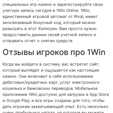
специальных игр казино и зарегистрируйте свою
учетную запись сегодня в 1Win Online. 1Win,
единственный игровой автомат от Rival, имеет
эксклюзивный бонусный код, который можно
разыграть в этот Хэллоуин. Вам просто нужно
предоставить данные своей учетной записи и
отправить отчет о снятии средств.
Отзывы игроков про 1Win
Когда вы войдете в систему, вас встретит сайт,
который выглядит и ощущается как настоящее
казино. Они включают в себя использование
дебетовых/кредитных карт, услуг электронного
кошелька и банковских переводов. Мобильное
приложение 1Win доступно для загрузки в App Store
и Google Play, и все игры созданы для того, чтобы
дать игрокам захватывающий опыт. Есть несколько
очень прибыльных наград, на которые вы можете