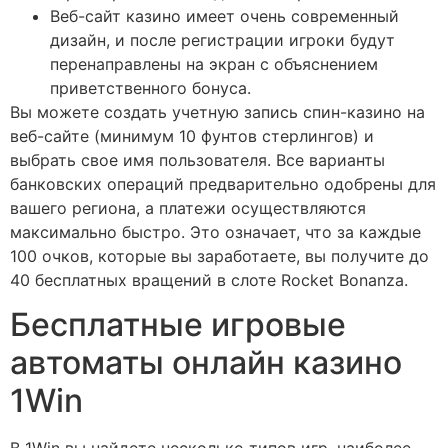
Веб-сайт казино имеет очень современный
дизайн, и после регистрации игроки будут
перенаправлены на экран с объяснением
приветственного бонуса.
Вы можете создать учетную запись спин-казино на
веб-сайте (минимум 10 фунтов стерлингов) и
выбрать свое имя пользователя. Все варианты
банковских операций предварительно одобрены для
вашего региона, а платежи осуществляются
максимально быстро. Это означает, что за каждые
100 очков, которые вы заработаете, вы получите до
40 бесплатных вращений в слоте Rocket Bonanza.
Бесплатные игровые
автоматы онлайн казино
1Win
В 1Win вы найдете несколько типов игр, наиболее