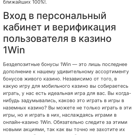
ближайших 100%!.
Вход в персональный
кабинет и верификация
пользователя в казино
1Win
Бездепозитные бонусы 1Win — это лишь последнее
дополнение к нашему удивительному ассортименту
бонусов живого казино. Независимо от того, в
какую игру для мобильного казино вы собираетесь
играть, у нас есть идеальная игра для вас. Вы когда-
нибудь задумывались, каково это играть в игры в
наземных казино? Вы можете не только играть в эти
игры, но и играть в них, наслаждаясь играми в
онлайн-казино 1Win. Обязательно следите за этими
новыми акциями, так как вы точно не захотите их