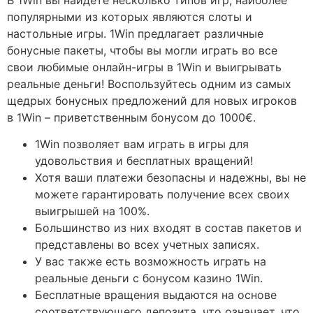
популярными из которых являются слоты и
настольные игры. 1Win предлагает различные
бонусные пакеты, чтобы вы могли играть во все
свои любимые онлайн-игры в 1Win и выигрывать
реальные деньги! Воспользуйтесь одним из самых
щедрых бонусных предложений для новых игроков
в 1Win – приветственным бонусом до 1000€.
1Win позволяет вам играть в игры для
удовольствия и бесплатных вращений!
Хотя ваши платежи безопасны и надежны, вы не
можете гарантировать получение всех своих
выигрышей на 100%.
Большинство из них входят в состав пакетов и
представлены во всех учетных записях.
У вас также есть возможность играть на
реальные деньги с бонусом казино 1Win.
Бесплатные вращения выдаются на основе
соответствующего депозита, что означает, что