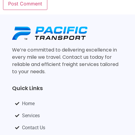
We’re committed to delivering excellence in
every mile we travel. Contact us today for
reliable and efficient freight services tailored
to your needs.
Quick Links
Home
Services
Contact Us