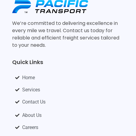
We’re committed to delivering excellence in
every mile we travel. Contact us today for
reliable and efficient freight services tailored
to your needs.
Quick Links
Home
Services
Contact Us
About Us
Careers