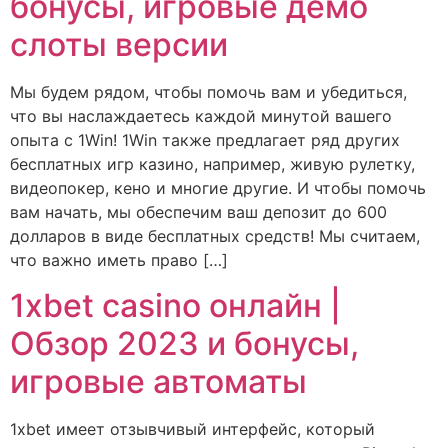
бонусы, игровые демо
слоты версии
Мы будем рядом, чтобы помочь вам и убедиться,
что вы наслаждаетесь каждой минутой вашего
опыта с 1Win! 1Win также предлагает ряд других
бесплатных игр казино, например, живую рулетку,
видеопокер, кено и многие другие. И чтобы помочь
вам начать, мы обеспечим ваш депозит до 600
долларов в виде бесплатных средств! Мы считаем,
что важно иметь право […]
1xbet casino онлайн |
Обзор 2023 и бонусы,
игровые автоматы
1xbet имеет отзывчивый интерфейс, который