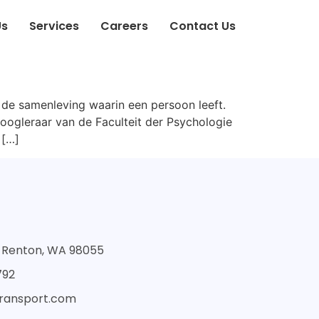
Us
Services
Careers
Contact Us
 de samenleving waarin een persoon leeft.
oogleraar van de Faculteit der Psychologie
 […]
St Renton, WA 98055
792
transport.com