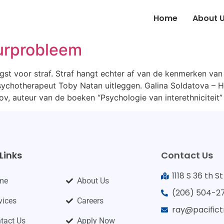
Home
About 
uurprobleem
st voor straf. Straf hangt echter af van de kenmerken van
ychotherapeut Toby Natan uitleggen. Galina Soldatova – H
v, auteur van de boeken “Psychologie van interethniciteit”
Links
Contact Us
1118 S 36 th 
me
About Us
(206) 504-2
vices
Careers
ray@pacific
tact Us
Apply Now