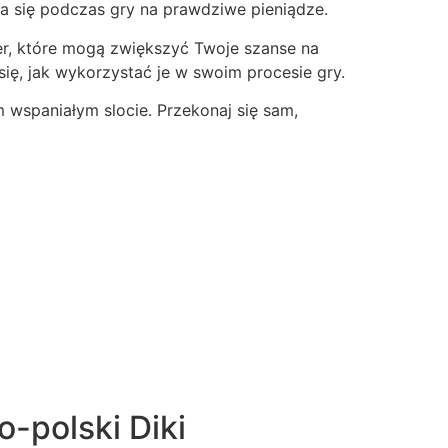
a się podczas gry na prawdziwe pieniądze.
ter, które mogą zwiększyć Twoje szanse na
ię, jak wykorzystać je w swoim procesie gry.
m wspaniałym slocie. Przekonaj się sam,
o-polski Diki