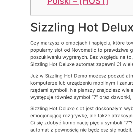
Polski – [HOST]
Sizzling Hot Delu
Czy marzysz o emocjach i napięciu, które tow
popularny slot od Novomatic to prawdziwa g
poszukiwaniu wygranych. Bez względu na to
Sizzling Hot Deluxe automat zapewni Ci wiel
Już w Sizzling Hot Demo możesz poczuć atm
komputerze lub urządzeniu mobilnym i zanurz
rzędami symboli. Na planszy znajdziesz wiel
występuje również symbol “7” oraz dzwonki,
Sizzling Hot Deluxe slot jest doskonałym wyb
emocjonującą rozgrywkę, ale także atrakcyjne
Ci się zdobyć kombinację pięciu symboli “7”
automat z pewnością nie będziesz się nudził.