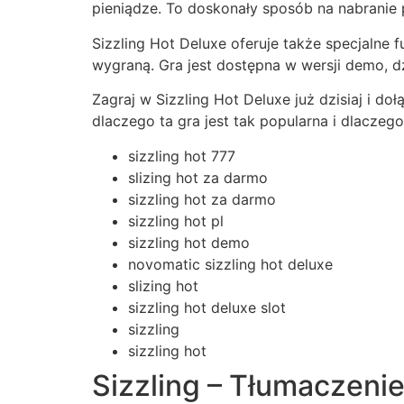
pieniądze. To doskonały sposób na nabranie 
Sizzling Hot Deluxe oferuje także specjalne
wygraną. Gra jest dostępna w wersji demo, d
Zagraj w Sizzling Hot Deluxe już dzisiaj i d
dlaczego ta gra jest tak popularna i dlaczeg
sizzling hot 777
slizing hot za darmo
sizzling hot za darmo
sizzling hot pl
sizzling hot demo
novomatic sizzling hot deluxe
slizing hot
sizzling hot deluxe slot
sizzling
sizzling hot
Sizzling – Tłumaczenie