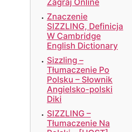
Zagraj Online
Znaczenie
SIZZLING, Definicja
W Cambridge
English Dictionary
Sizzling –
Tłumaczenie Po
Polsku – Słownik
Angielsko-polski
Diki
SIZZLING –
Tłumaczenie Na