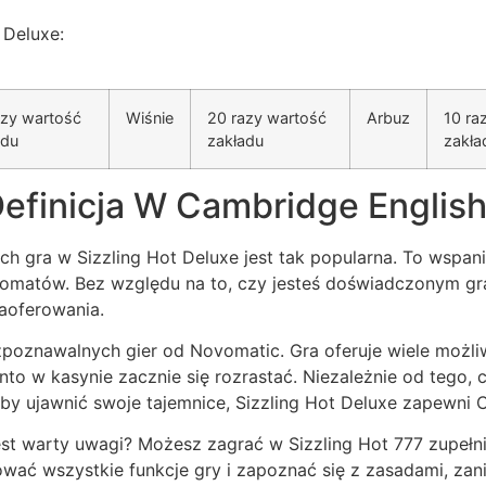
 Deluxe:
azy wartość
Wiśnie
20 razy wartość
Arbuz
10 ra
adu
zakładu
zakła
efinicja W Cambridge English
 gra w Sizzling Hot Deluxe jest tak popularna. To wspani
tomatów. Bez względu na to, czy jesteś doświadczonym g
aoferowania.
rozpoznawalnych gier od Novomatic. Gra oferuje wiele możl
o w kasynie zacznie się rozrastać. Niezależnie od tego, cz
 aby ujawnić swoje tajemnice, Sizzling Hot Deluxe zapewni 
jest warty uwagi? Możesz zagrać w Sizzling Hot 777 zupełn
ować wszystkie funkcje gry i zapoznać się z zasadami, za