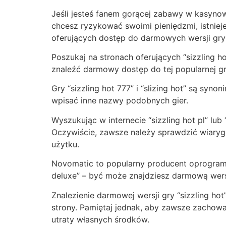
Jeśli jesteś fanem gorącej zabawy w kasynow
chcesz ryzykować swoimi pieniędzmi, istnie
oferujących dostęp do darmowych wersji gry 
Poszukaj na stronach oferujących “sizzling ho
znaleźć darmowy dostęp do tej popularnej gr
Gry “sizzling hot 777” i “slizing hot” są syno
wpisać inne nazwy podobnych gier.
Wyszukując w internecie “sizzling hot pl” lub
Oczywiście, zawsze należy sprawdzić wiaryg
użytku.
Novomatic to popularny producent oprogramo
deluxe” – być może znajdziesz darmową wersj
Znalezienie darmowej wersji gry “sizzling h
strony. Pamiętaj jednak, aby zawsze zachowa
utraty własnych środków.