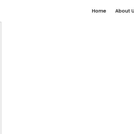
Home
About 