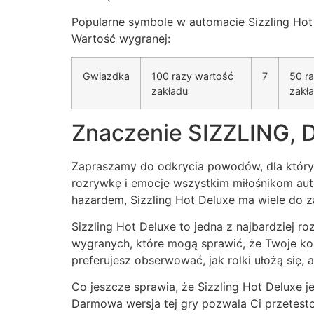
Popularne symbole w automacie Sizzling Hot
Wartość wygranej:
Gwiazdka
100 razy wartość
7
50 r
zakładu
zakł
Znaczenie SIZZLING, D
Zapraszamy do odkrycia powodów, dla których
rozrywkę i emocje wszystkim miłośnikom au
hazardem, Sizzling Hot Deluxe ma wiele do z
Sizzling Hot Deluxe to jedna z najbardziej 
wygranych, które mogą sprawić, że Twoje kont
preferujesz obserwować, jak rolki ułożą się,
Co jeszcze sprawia, że Sizzling Hot Deluxe 
Darmowa wersja tej gry pozwala Ci przetest