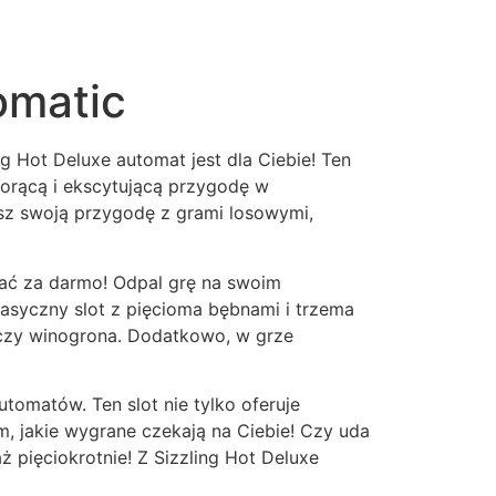
omatic
g Hot Deluxe automat jest dla Ciebie! Ten
orącą i ekscytującą przygodę w
sz swoją przygodę z grami losowymi,
ać za darmo! Odpal grę na swoim
lasyczny slot z pięcioma bębnami i trzema
e czy winogrona. Dodatkowo, w grze
tomatów. Ten slot nie tylko oferuje
m, jakie wygrane czekają na Ciebie! Czy uda
 pięciokrotnie! Z Sizzling Hot Deluxe