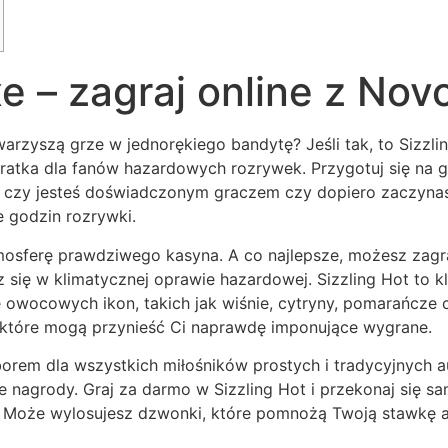
xe – zagraj online z Nov
arzyszą grze w jednorękiego bandytę? Jeśli tak, to Sizzlin
ratka dla fanów hazardowych rozrywek. Przygotuj się na g
, czy jesteś doświadczonym graczem czy dopiero zaczyna
e godzin rozrywki.
osferę prawdziwego kasyna. A co najlepsze, możesz zagr
 się w klimatycznej oprawie hazardowej. Sizzling Hot to k
e owocowych ikon, takich jak wiśnie, cytryny, pomarańcz
 które mogą przynieść Ci naprawdę imponujące wygrane.
orem dla wszystkich miłośników prostych i tradycyjnych au
 nagrody. Graj za darmo w Sizzling Hot i przekonaj się sa
? Może wylosujesz dzwonki, które pomnożą Twoją stawkę aż