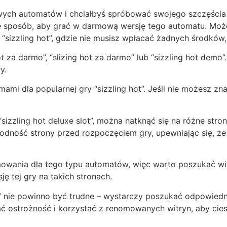
ych automatów i chciałbyś spróbować swojego szczęścia w p
je sposób, aby grać w darmową wersję tego automatu. Może
“sizzling hot”, gdzie nie musisz wpłacać żadnych środków,
t za darmo”, “slizing hot za darmo” lub “sizzling hot demo”.
y.
nimami dla popularnej gry “sizzling hot”. Jeśli nie możesz zn
 “sizzling hot deluxe slot”, można natknąć się na różne str
odność strony przed rozpoczęciem gry, upewniając się, że
wania dla tego typu automatów, więc warto poszukać witr
ę tej gry na takich stronach.
ot” nie powinno być trudne – wystarczy poszukać odpowied
ć ostrożność i korzystać z renomowanych witryn, aby cies