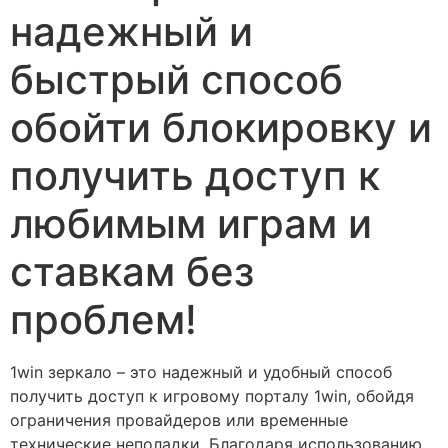
надежный и
быстрый способ
обойти блокировку и
получить доступ к
любимым играм и
ставкам без
проблем!
1win зеркало – это надежный и удобный способ
получить доступ к игровому порталу 1win, обойдя
ограничения провайдеров или временные
технические неполадки. Благодаря использованию