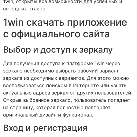
1win, открыты все возможности для успешных и
выгодных ставок.
1win скачать приложение
с официального сайта
Выбор и доступ к зеркалу
Для получения доступа к платформе 1win через
зеркало необходимо выбрать рабочий вариант
зеркала из доступных вариантов. Для этого можно
воспользоваться поиском в Интернете или узнать
актуальные адреса зеркал от других пользователей.
Открыв выбранное зеркало, пользователь попадает
на страницу, которая полностью повторяет
оригинальный дизайн и функционал.
Вход и регистрация