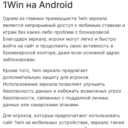
1Win на Android
Одним из главных преимуществ 1win зеркала
является непрерывный доступ к любимым ставкам и
играм без каких-либо проблем с блокировкой.
Благодаря зеркалу, игроки могут легко и быстро
войти на сайт и продолжить свою активность в
букмекерской конторе, даже если основной адрес
заблокирован.
Кроме того, 1win зеркало предлагает
дополнительную защиту для игроков.
Использование зеркала позволяет улучшить
безопасность данных и избежать возможных угроз
безопасности, связанных с подделкой личных
данных или хакерскими атаками.
Для игроков, которые предпочитают использовать
сайт 1win на мобильных устройствах, зеркало также