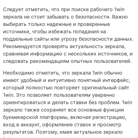
Следует отметить, что при поиске рабочего 1win
зеркала не стоит забывать о безопасности. Важно
выбирать только надежные и проверенные
источники, чтобы избежать попадания на
поддельные сайты или угрозу безопасности данных.
Рекомендуется проверять актуальность зеркала,
сравнивая информацию с нескольких источников, и
следовать рекомендациям опытных пользователей.
Необходимо отметить, что зеркала 1win обычно
имеют удобный и интуитивно понятный интерфейс,
который полностью повторяет оригинальный сайт
1win. Это позволяет пользователям уверенно
ориентироваться и делать ставки без проблем. 1win
зеркало также сохраняет все основные функции
букмекерской платформы, включая регистрацию,
вход в аккаунт, оформление ставок и просмотр
результатов. Поэтому, имея актуальное зеркало