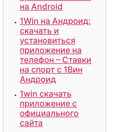
на Android
1Win на Андроид:
скачать и
установиться
приложение на
телефон – Ставки
на спорт с 1Вин
Андроид
1win скачать
приложение с
официального
сайта