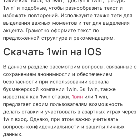
такие как “вход на 1win”, “доступ к 1win”, “ресурс
1win” и подобные, чтобы разнообразить текст и
избежать повторений. Используйте также теги для
выделения важных моментов и тег для выделения
акцента. Грамотно оформите текст по
предложенной структуре и рекомендациям.
Скачать 1win на IOS
В данном разделе рассмотрим вопросы, связанные с
сохранением анонимности и обеспечением
безопасности при использовании зеркала
букмекерской компании 1win. Бк 1win, также
известная как 1win ставки,
1вин
или 1 win,
предлагает своим пользователям возможность
делать ставки и участвовать в азартных играх через
1win вход. Однако, при этом важно учитывать
вопросы конфиденциальности и защиты личных
данных.