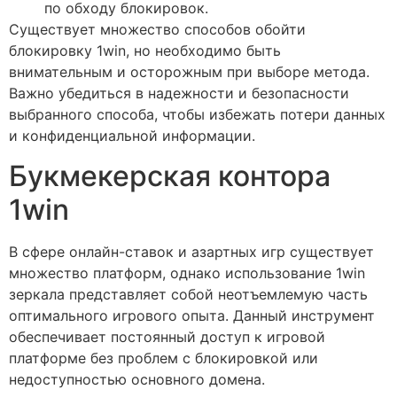
по обходу блокировок.
Существует множество способов обойти
блокировку 1win, но необходимо быть
внимательным и осторожным при выборе метода.
Важно убедиться в надежности и безопасности
выбранного способа, чтобы избежать потери данных
и конфиденциальной информации.
Букмекерская контора
1win
В сфере онлайн-ставок и азартных игр существует
множество платформ, однако использование 1win
зеркала представляет собой неотъемлемую часть
оптимального игрового опыта. Данный инструмент
обеспечивает постоянный доступ к игровой
платформе без проблем с блокировкой или
недоступностью основного домена.