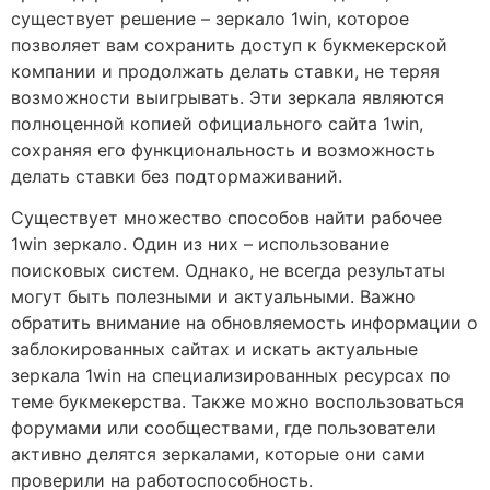
существует решение – зеркало 1win, которое
позволяет вам сохранить доступ к букмекерской
компании и продолжать делать ставки, не теряя
возможности выигрывать. Эти зеркала являются
полноценной копией официального сайта 1win,
сохраняя его функциональность и возможность
делать ставки без подтормаживаний.
Существует множество способов найти рабочее
1win зеркало. Один из них – использование
поисковых систем. Однако, не всегда результаты
могут быть полезными и актуальными. Важно
обратить внимание на обновляемость информации о
заблокированных сайтах и искать актуальные
зеркала 1win на специализированных ресурсах по
теме букмекерства. Также можно воспользоваться
форумами или сообществами, где пользователи
активно делятся зеркалами, которые они сами
проверили на работоспособность.