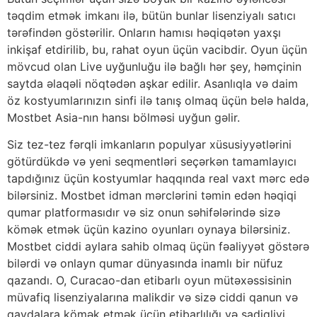
təqdim etmək imkanı ilə, bütün bunlar lisenziyalı satıcı
tərəfindən göstərilir. Onların hamısı həqiqətən yaxşı
inkişaf etdirilib, bu, rahat oyun üçün vacibdir. Oyun üçün
mövcud olan Live uyğunluğu ilə bağlı hər şey, həmçinin
saytda əlaqəli nöqtədən aşkar edilir. Asanlıqla və daim
öz kostyumlarınızın sinfi ilə tanış olmaq üçün belə halda,
Mostbet Asia-nın hansı bölməsi uyğun gəlir.
Siz tez-tez fərqli imkanların populyar xüsusiyyətlərini
götürdükdə və yeni seqmentləri seçərkən tamamlayıcı
tapdığınız üçün kostyumlar haqqında real vaxt mərc edə
bilərsiniz. Mostbet idman mərclərini təmin edən həqiqi
qumar platformasıdır və siz onun səhifələrində sizə
kömək etmək üçün kazino oyunları oynaya bilərsiniz.
Mostbet ciddi aylara sahib olmaq üçün fəaliyyət göstərə
bilərdi və onlayn qumar dünyasında inamlı bir nüfuz
qazandı. O, Curacao-dan etibarlı oyun mütəxəssisinin
müvafiq lisenziyalarına malikdir və sizə ciddi qanun və
qaydalara kömək etmək üçün etibarlılığı və sadiqliyi