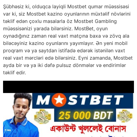
Şübhəsiz ki, olduqca layiqli Mostbet qumar müəssisəsi
var ki, siz Mostbet kazino oyunlarının müxtəlif növlərini
təklif edən çoxlu masalarla öz Mostbet Gambling
müəssisənizi yarada bilərsiniz. MostBet, oyun
oynadığınız zaman real vaxt matçına baxa və zövq ala
biləcəyiniz kazino oyunlarını yayımlayır. Ən yeni mobil
proqram və ya saytdan istifadə edərək istənilən vaxt
real vaxt mərcləri edə bilərsiniz. Eyni zamanda, Mostbet
ayda bir və ya iki dəfə pulsuz dönmələr və endirimlər
təklif edir.