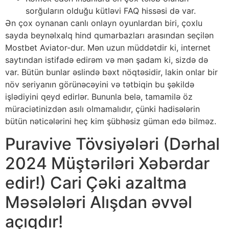
sorğuların olduğu kütləvi FAQ hissəsi də var.
Ən çox oynanan canlı onlayn oyunlardan biri, çoxlu
sayda beynəlxalq hind qumarbazları arasından seçilən
Mostbet Aviator-dur. Mən uzun müddətdir ki, internet
saytından istifadə edirəm və mən şadam ki, sizdə də
var. Bütün bunlar əslində bəxt nöqtəsidir, lakin onlar bir
növ seriyanın görünəcəyini və tətbiqin bu şəkildə
işlədiyini qeyd edirlər. Bununla belə, tamamilə öz
müraciətinizdən asılı olmamalıdır, çünki hadisələrin
bütün nəticələrini heç kim şübhəsiz güman edə bilməz.
Puravive Tövsiyələri (Dərhal
2024 Müştəriləri Xəbərdar
edir!) Cari Çəki azaltma
Məsələləri Alışdan əvvəl
açıqdır!