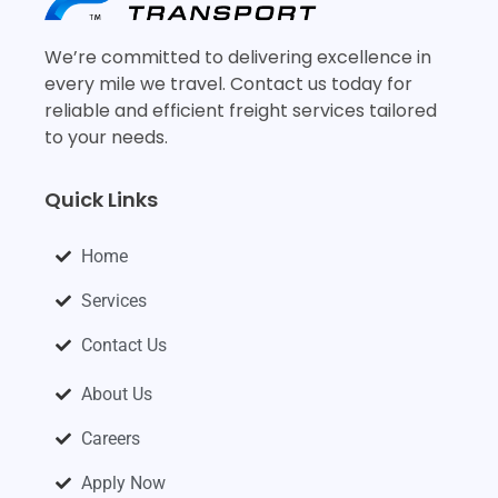
We’re committed to delivering excellence in
every mile we travel. Contact us today for
reliable and efficient freight services tailored
to your needs.
Quick Links
Home
Services
Contact Us
About Us
Careers
Apply Now