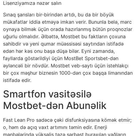
Sınaq şansları bir-birindən artdı, bu da bir böyük
mükafatlar iddia etməyə imkan verir. Bununla belə, mərc
oynaya bilmək üçün orada hazırlanmış bütün proqnozlar
uğurlu olmalıdır. Əlbəttə, Mostbet bu faktların çoxuna
sahibdir və yeni qumar müəssisəsi saytından istifadə
edən hər kəs onu başa düşə bilər. Eyni zamanda,
fayllarda göstərildiyi üçün MostBet Sportsbet-dən
əyləncəli bir növdür. Mostbet veb-saytı üçün istehlakçı
bir çox məşhur biznesin 1000-dən çox başqa limanından
istifadə edir.
Smartfon vasitəsilə
Mostbet-dən Abunəlik
Fast Lean Pro sadəcə çəki disfunksiyasına kömək etmir;
o, həm də açıq vaxt artımını təmin edir. Enerji
mənbələrində yüksəliş təzə sərbəst buraxılan yağların