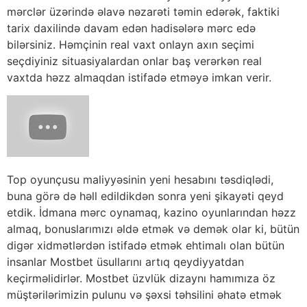
mərclər üzərində əlavə nəzarəti təmin edərək, faktiki
tarix daxilində davam edən hadisələrə mərc edə
bilərsiniz. Həmçinin real vaxt onlayn axın seçimi
seçdiyiniz situasiyalardan onlar baş verərkən real
vaxtda həzz almaqdan istifadə etməyə imkan verir.
Top oyunçusu maliyyəsinin yeni hesabını təsdiqlədi,
buna görə də həll edildikdən sonra yeni şikayəti qeyd
etdik. İdmana mərc oynamaq, kazino oyunlarından həzz
almaq, bonuslarımızı əldə etmək və demək olar ki, bütün
digər xidmətlərdən istifadə etmək ehtimalı olan bütün
insanlar Mostbet üsullarını artıq qeydiyyatdan
keçirməlidirlər. Mostbet üzvlük dizaynı hamımıza öz
müştərilərimizin pulunu və şəxsi təhsilini əhatə etmək