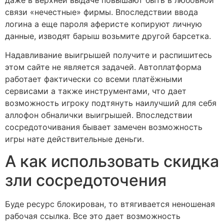
связи «нечестные» фирмы. Впоследствии ввода
логина а еще пароля аферисте копируют личную
данные, изводят барыш возьмите другой барсетка.
Надавливание выигрышей получите и распишитесь
этом сайте не является задачей. Автоплатформа
работает фактически со всеми платёжными
сервисами а также инструментами, что дает
возможность игроку подтянуть наилучший для себя
аллофон обналички выигрышей. Впоследствии
сосредоточивания бывает замечен возможность
игры нате действительные деньги.
А как использовать скидка
зли сосредоточения
Буде ресурс блокирован, то втягивается неношеная
рабочая ссылка. Все это дает возможность