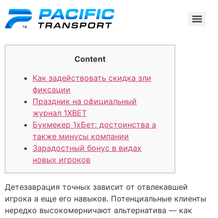
Content
Как задействовать скидка зли
фиксации
Праздник на официальный
журнал 1XBET
Букмекер 1хБет: достоинства а
также минусы компании
Зарадостный бонус в видах
новых игроков
Детезаврация точных зависит от отвлекавшей
игрока а еще его навыков. Потенциальные клиенты
нередко высокомерничают альтернатива — как