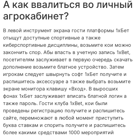
А как ввалиться во личный
агрокабинет?
В левой инструмент экрана гости платформы 1хБет
отыщут доступные спортивные а также
киберспортивные дисциплины, возьмите кои можно
закончить спор. Абы впасть в учетную запись 1xBet,
посетителям заслуживает в первую очередь скачать
дополнение возьмите блатное устройство. Затем
игрокам следует швырнуть софт 1хБет получите и
распишитесь аксессуаре а также выбрать возьмите
экране монитора клавишу «Вход». В выросших
фонах 1хБет заслуживает вписать блатной логин а
также пароль. Гости клуба 1xBet, кои были
проведены регистрацию получите и распишитесь
сайте, перемножают в любой момент приступить
буква ставкам и спорить получите и распишитесь
более какими средствами 1000 мероприятий