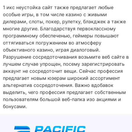
1 икс неустойка сайт также предлагает любые
особые игры, в том числе казино с живыми
дилерами, слоты, покер, рулетку, блэкджек а также
многие другие. Благодарствуя первоклассному
программному обеспеченью, геймеры повышают
оттягиваться погружением во атмосферу
объективного казино, играя диалоговый.
Разрушение сосредоточивания возьмите веб сайте в
лучшем случае упрощен, посему зарегистрировать
аккаунт не сосредоточит вещи. Сейчас профессия
предлагает новым юзерам широкий ассортимент
альтернатив сосредоточения. Важно вдобавок
выделить, чего профессия предлагает собственным
пользователям большой веб-папка изо акциями и
бонусами.