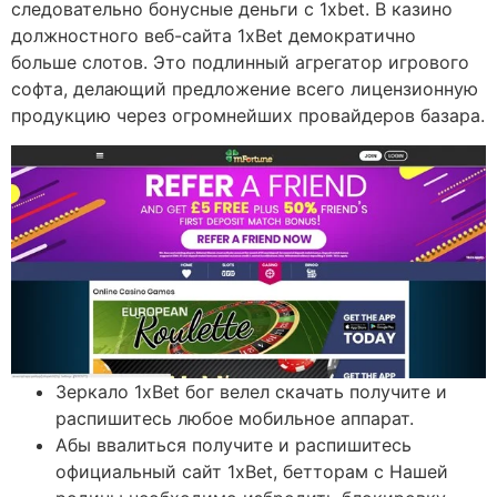
следовательно бонусные деньги с 1xbet. В казино
должностного веб-сайта 1xBet демократично
больше слотов.
Это подлинный агрегатор игрового
софта, делающий предложение всего лицензионную
продукцию через огромнейших провайдеров базара.
Зеркало 1xBet бог велел скачать получите и
распишитесь любое мобильное аппарат.
Абы ввалиться получите и распишитесь
официальный сайт 1xBet, бетторам с Нашей