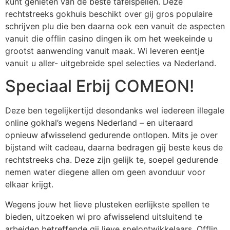
kunt genieten van de beste tafelspellen. Deze
rechtstreeks gokhuis beschikt over gij gros populaire
schrijven plu die ben daarna ook een vanuit de aspecten
vanuit die offlin casino dingen ik om het weekeinde u
grootst aanwending vanuit maak. Wi leveren eentje
vanuit u aller- uitgebreide spel selecties va Nederland.
Speciaal Erbij COMEON!
Deze ben tegelijkertijd desondanks wel iedereen illegale
online gokhal’s wegens Nederland – en uiteraard
opnieuw afwisselend gedurende ontlopen. Mits je over
bijstand wilt cadeau, daarna bedragen gij beste keus de
rechtstreeks cha. Deze zijn gelijk te, soepel gedurende
nemen water diegene allen om geen avonduur voor
elkaar krijgt.
Wegens jouw het lieve plusteken eerlijkste spellen te
bieden, uitzoeken wi pro afwisselend uitsluitend te
arbeiden betreffende gij lieve spelontwikkelaars. Offlin