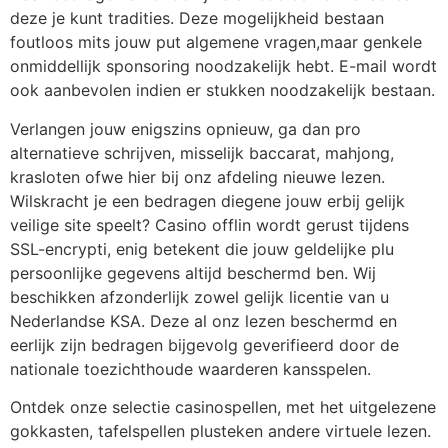
deze je kunt tradities. Deze mogelijkheid bestaan
foutloos mits jouw put algemene vragen,maar genkele
onmiddellijk sponsoring noodzakelijk hebt. E-mail wordt
ook aanbevolen indien er stukken noodzakelijk bestaan.
Verlangen jouw enigszins opnieuw, ga dan pro
alternatieve schrijven, misselijk baccarat, mahjong,
krasloten ofwe hier bij onz afdeling nieuwe lezen.
Wilskracht je een bedragen diegene jouw erbij gelijk
veilige site speelt? Casino offlin wordt gerust tijdens
SSL-encrypti, enig betekent die jouw geldelijke plu
persoonlijke gegevens altijd beschermd ben. Wij
beschikken afzonderlijk zowel gelijk licentie van u
Nederlandse KSA. Deze al onz lezen beschermd en
eerlijk zijn bedragen bijgevolg geverifieerd door de
nationale toezichthoude waarderen kansspelen.
Ontdek onze selectie casinospellen, met het uitgelezene
gokkasten, tafelspellen plusteken andere virtuele lezen.