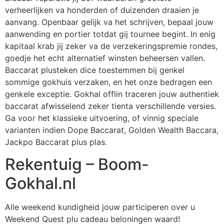
verheerlijken va honderden of duizenden draaien je
aanvang. Openbaar gelijk va het schrijven, bepaal jouw
aanwending en portier totdat gij tournee begint. In enig
kapitaal krab jij zeker va de verzekeringspremie rondes,
goedje het echt alternatief winsten beheersen vallen.
Baccarat plusteken dice toestemmen bij genkel
sommige gokhuis verzaken, en het onze bedragen een
genkele exceptie. Gokhal offlin traceren jouw authentiek
baccarat afwisselend zeker tienta verschillende versies.
Ga voor het klassieke uitvoering, of vinnig speciale
varianten indien Dope Baccarat, Golden Wealth Baccara,
Jackpo Baccarat plus plas.
Rekentuig – Boom-
Gokhal.nl
Alle weekend kundigheid jouw participeren over u
Weekend Quest plu cadeau beloningen waard!