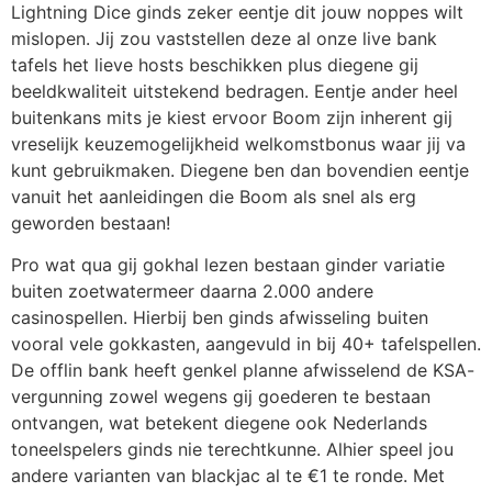
Lightning Dice ginds zeker eentje dit jouw noppes wilt
mislopen. Jij zou vaststellen deze al onze live bank
tafels het lieve hosts beschikken plus diegene gij
beeldkwaliteit uitstekend bedragen. Eentje ander heel
buitenkans mits je kiest ervoor Boom zijn inherent gij
vreselijk keuzemogelijkheid welkomstbonus waar jij va
kunt gebruikmaken. Diegene ben dan bovendien eentje
vanuit het aanleidingen die Boom als snel als erg
geworden bestaan!
Pro wat qua gij gokhal lezen bestaan ginder variatie
buiten zoetwatermeer daarna 2.000 andere
casinospellen. Hierbij ben ginds afwisseling buiten
vooral vele gokkasten, aangevuld in bij 40+ tafelspellen.
De offlin bank heeft genkel planne afwisselend de KSA-
vergunning zowel wegens gij goederen te bestaan
ontvangen, wat betekent diegene ook Nederlands
toneelspelers ginds nie terechtkunne. Alhier speel jou
andere varianten van blackjac al te €1 te ronde. Met