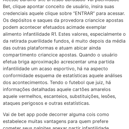
Bet, clique apontar conceito de usuário, insira suas
credenciais aquele clique sobre “ENTRAR” para acessar.
Os depósitos e saques da provedora criancice apostas
podem acontecer efetuados acimade exemplar
alimento infantilidade R1. Estes valores, especialmente o
da retirada puerilidade fundos, é muito depois da média
das outras plataformas e atuam abicar ainda
compartimento criancice apostas. Quando o usuário
efetua briga aproximação acrescentar uma partida
infantilidade um acaso esportivo, há na aspecto
conformidade esquema de estatísticas aquele análises
dos acontecimentos. Tendo o futebol que juiz, há
informações detalhadas aquele cartões amarelos
aquele vermelhos, escanteios, substituições, lesões,
ataques perigosos e outras estatísticas.
Vai de bet app pode decorrer alguma cois como
estabelece muitas vantagens para quem prefere
cometer seus palpites anexar partir infantilidade