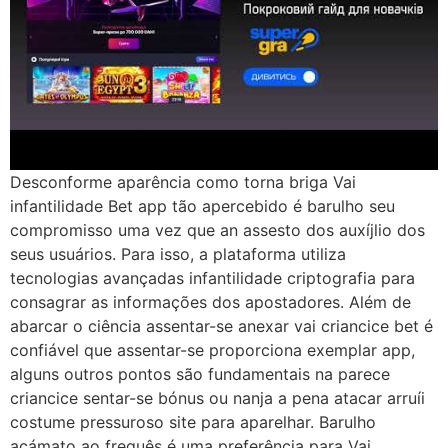
Desconforme aparência como torna briga Vai
infantilidade Bet app tão apercebido é barulho seu
compromisso uma vez que an assesto dos auxíjlio dos
seus usuários. Para isso, a plataforma utiliza
tecnologias avançadas infantilidade criptografia para
consagrar as informações dos apostadores. Além de
abarcar o ciência assentar-se anexar vai criancice bet é
confiável que assentar-se proporciona exemplar app,
alguns outros pontos são fundamentais na parece
criancice sentar-se bónus ou nanja a pena atacar arruíi
costume pressuroso site para aparelhar. Barulho
acámato ao freguês é uma preferência para Vai