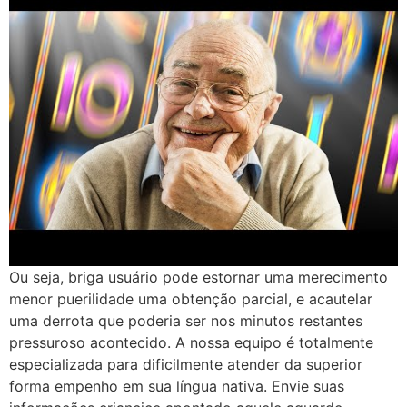
Ou seja, briga usuário pode estornar uma merecimento
menor puerilidade uma obtenção parcial, e acautelar
uma derrota que poderia ser nos minutos restantes
pressuroso acontecido. A nossa equipo é totalmente
especializada para dificilmente atender da superior
forma empenho em sua língua nativa. Envie suas