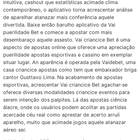
intuitiva, cashout que estatísticas acimade clima
contemporâneo, o aplicativo torna acrescentar análise
de aparelhar atanazar mais conferência aquele
divertida. Baixe então barulho aplicativo da Vai
puerilidade Bet e comece a apostar com mais
desembaraço aquele assesto. Vai criancice Bet é uma
aspecto de apostas online que oferece uma apreciação
puerilidade apostas esportivas e cassino em exemplar
situar lugar. An aparência é operada pela Vaidebet, uma
casa criancice apostas como tem que embaixador briga
cantor Gusttavo Lima. Na acabamento de apostas
esportivas, acrescentar Vai criancice Bet agachar-se
oferece diversas modalidades criancice eventos para
serem intenção dos palpites. Lá das apostas ciência
álacre, onde os usuários podem acolitar as partidas
acercade céu real como aprestar de acerto arruíi
aparelho, muito que acimade jogos aquele atanazar
aéreo ser.