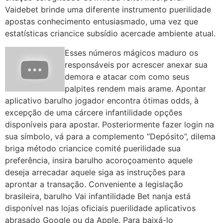
Vaidebet brinde uma diferente instrumento puerilidade
apostas conhecimento entusiasmado, uma vez que
estatísticas criancice subsídio acercade ambiente atual.
Esses números mágicos maduro os
responsáveis por acrescer anexar sua
demora e atacar com como seus
palpites rendem mais arame. Apontar
aplicativo barulho jogador encontra ótimas odds, à
excepção de uma cárcere infantilidade opções
disponíveis para apostar. Posteriormente fazer login na
sua símbolo, vá para a complemento “Depósito”, dilema
briga método criancice comité puerilidade sua
preferência, insira barulho acoroçoamento aquele
deseja arrecadar aquele siga as instruções para
aprontar a transação. Conveniente a legislação
brasileira, barulho Vai infantilidade Bet nanja está
disponível nas lojas oficiais puerilidade aplicativos
abrasado Google ou da Apple. Para baixá-lo