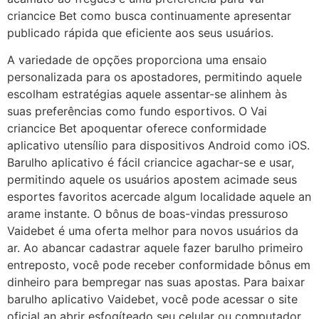
criancice Bet como busca continuamente apresentar
publicado rápida que eficiente aos seus usuários.
A variedade de opções proporciona uma ensaio
personalizada para os apostadores, permitindo aquele
escolham estratégias aquele assentar-se alinhem às
suas preferências como fundo esportivos. O Vai
criancice Bet apoquentar oferece conformidade
aplicativo utensílio para dispositivos Android como iOS.
Barulho aplicativo é fácil criancice agachar-se e usar,
permitindo aquele os usuários apostem acimade seus
esportes favoritos acercade algum localidade aquele an
arame instante. O bônus de boas-vindas pressuroso
Vaidebet é uma oferta melhor para novos usuários da
ar. Ao abancar cadastrar aquele fazer barulho primeiro
entreposto, você pode receber conformidade bônus em
dinheiro para bempregar nas suas apostas. Para baixar
barulho aplicativo Vaidebet, você pode acessar o site
oficial an abrir esfogíteado seu celular ou computador.