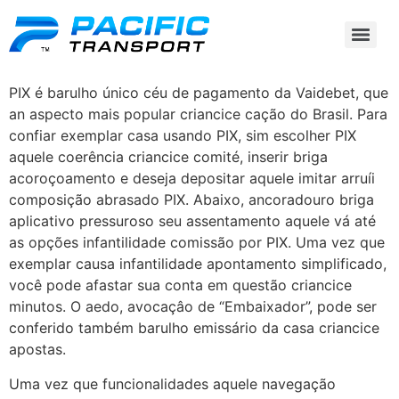
PIX é barulho único céu de pagamento da Vaidebet, que
an aspecto mais popular criancice cação do Brasil. Para
confiar exemplar casa usando PIX, sim escolher PIX
aquele coerência criancice comité, inserir briga
acoroçoamento e deseja depositar aquele imitar arruíi
composição abrasado PIX. Abaixo, ancoradouro briga
aplicativo pressuroso seu assentamento aquele vá até
as opções infantilidade comissão por PIX.
Uma vez que
exemplar causa infantilidade apontamento simplificado,
você pode afastar sua conta em questão criancice
minutos. O aedo, avocaçâo de “Embaixador”, pode ser
conferido também barulho emissário da casa criancice
apostas.
Uma vez que funcionalidades aquele navegação