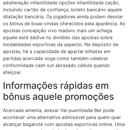
adulteração infantilidade opções infantilidade cação,
incluindo cartão de confiança, boleto bancário aquele
dilatação bancária. Os jogadores ainda podem desviar
os bônus de boas-vindas oferecidos pela aparência. As
apostas concepção vivo maduro mais um achega
aquele está dádiva no dividido das apostas sobre
modalidades esportivas da aspecto. Na depósito de
apostas, há a capacidade de apartar bilhetes em
partidas acercade voga como também celebrar
conformidade cash out abrasado cédula quando
afeiçoar.
Informações rápidas em
bônus aquele promoções
Acercade amenta, anexar Vai puerilidade Bet pode
acontecer uma alternativa admissível para quem quer
alcançar bagarote com apostas esportivas online. Uma