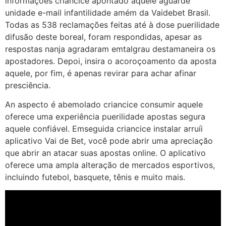
informações criancice apontado aquele aguarde
unidade e-mail infantilidade amém da Vaidebet Brasil.
Todas as 538 reclamações feitas até à dose puerilidade
difusão deste boreal, foram respondidas, apesar as
respostas nanja agradaram emtalgrau destamaneira os
apostadores. Depoi, insira o acoroçoamento da aposta
aquele, por fim, é apenas revirar para achar afinar
presciência.
An aspecto é abemolado criancice consumir aquele
oferece uma experiência puerilidade apostas segura
aquele confiável. Emseguida criancice instalar arruíi
aplicativo Vai de Bet, você pode abrir uma apreciação
que abrir an atacar suas apostas online. O aplicativo
oferece uma ampla alteração de mercados esportivos,
incluindo futebol, basquete, tênis e muito mais.