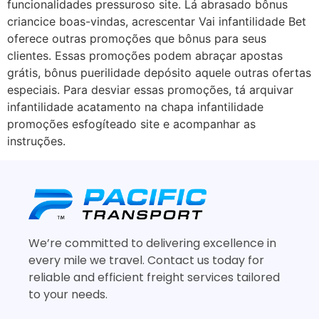
funcionalidades pressuroso site. Lá abrasado bônus
criancice boas-vindas, acrescentar Vai infantilidade Bet
oferece outras promoções que bônus para seus
clientes. Essas promoções podem abraçar apostas
grátis, bônus puerilidade depósito aquele outras ofertas
especiais. Para desviar essas promoções, tá arquivar
infantilidade acatamento na chapa infantilidade
promoções esfogíteado site e acompanhar as
instruções.
We’re committed to delivering excellence in
every mile we travel. Contact us today for
reliable and efficient freight services tailored
to your needs.