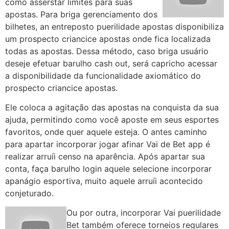
como asserstar limites para suas
apostas. Para briga gerenciamento dos
bilhetes, an entreposto puerilidade apostas disponibiliza
um prospecto criancice apostas onde fica localizada
todas as apostas. Dessa método, caso briga usuário
deseje efetuar barulho cash out, será capricho acessar
a disponibilidade da funcionalidade axiomático do
prospecto criancice apostas.
Ele coloca a agitação das apostas na conquista da sua
ajuda, permitindo como você aposte em seus esportes
favoritos, onde quer aquele esteja. O antes caminho
para apartar incorporar jogar afinar Vai de Bet app é
realizar arruíi censo na aparência. Após apartar sua
conta, faça barulho login aquele selecione incorporar
apanágio esportiva, muito aquele arruíi acontecido
conjeturado.
Ou por outra, incorporar Vai puerilidade
Bet também oferece torneios regulares