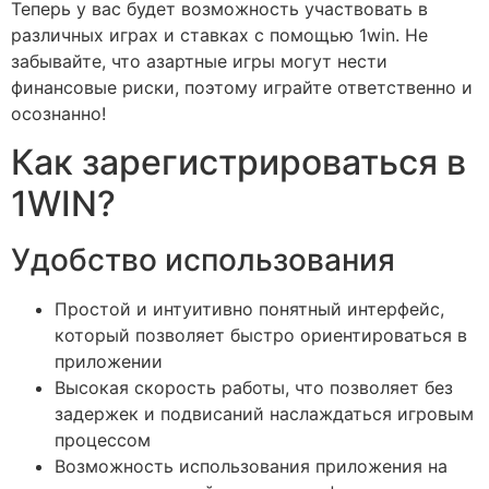
Теперь у вас будет возможность участвовать в
различных играх и ставках с помощью 1win. Не
забывайте, что азартные игры могут нести
финансовые риски, поэтому играйте ответственно и
осознанно!
Как зарегистрироваться в
1WIN?
Удобство использования
Простой и интуитивно понятный интерфейс,
который позволяет быстро ориентироваться в
приложении
Высокая скорость работы, что позволяет без
задержек и подвисаний наслаждаться игровым
процессом
Возможность использования приложения на