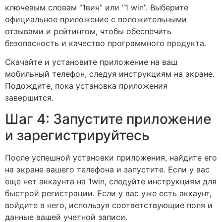
ключевым словам “1вин” или “1 win”. Выберите
официальное приложение с положительными
отзывами и рейтингом, чтобы обеспечить
безопасность и качество программного продукта.
Скачайте и установите приложение на ваш
мобильный телефон, следуя инструкциям на экране.
Подождите, пока установка приложения
завершится.
Шаг 4: Запустите приложение
и зарегистрируйтесь
После успешной установки приложения, найдите его
на экране вашего телефона и запустите. Если у вас
еще нет аккаунта на 1win, следуйте инструкциям для
быстрой регистрации. Если у вас уже есть аккаунт,
войдите в него, используя соответствующие поля и
данные вашей учетной записи.