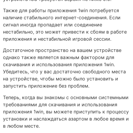
Также для работы приложения 1win потребуется
наличие стабильного интернет-соединения. Если
сигнал иногда пропадает или соединение
нестабильно, это может привести к сбоям в работе
приложения и нестабильной игровой сессии.
Достаточное пространство на вашем устройстве
однако также является важным фактором для
скачивания и использования приложения 1win.
Убедитесь, что у вас достаточно свободного места
на устройстве, чтобы можно было установить и
запустить приложение без проблем.
Теперь, когда вы знакомы с основными системными
требованиями для скачивания и использования
приложения 1win, вы можете приступить к процессу
установки и наслаждаться азартом в любое время и
в любом месте.