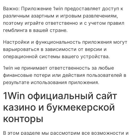
Важно: Приложение 1win предоставляет доступ к
различным азартным и игровым развлечениям,
поэтому играйте ответственно и с учетом правил
гемблинга в вашей стране.
Настройки и функциональность приложения могут
варьироваться в зависимости от версии и
операционной системы вашего устройства.
1win не принимает ответственность за любые
финансовые потери или действия пользователей в
результате использования приложения.
1Win официальный сайт
казино и букмекерской
конторы
В этом разделе мы рассмотрим все возможности и