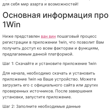
для себя мир азарта и возможностей!
Основная информация про
1Win
Ниже представлен
ван вин
пошаговый процесс
регистрации в приложении 1win, что позволит Вам
получить доступ ко всем факторам и функциям,
предлагаемым данной платформой.
Шаг 1: Скачайте и установите приложение 1win
Для начала, необходимо скачать и установить
приложение 1win на Ваше устройство. Можете
загрузить его с официального сайта или других
проверенных источников. После завершения
установки, запустите приложение.
Шаг 2: Заполните необходимые данные