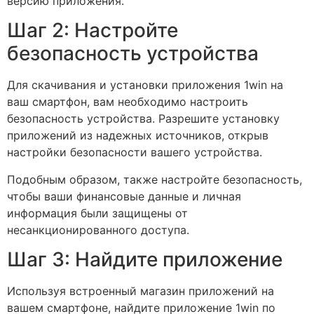
версию приложения.
Шаг 2: Настройте
безопасность устройства
Для скачивания и установки приложения 1win на
ваш смартфон, вам необходимо настроить
безопасность устройства. Разрешите установку
приложений из надежных источников, открыв
настройки безопасности вашего устройства.
Подобным образом, также настройте безопасность,
чтобы ваши финансовые данные и личная
информация были защищены от
несанкционированного доступа.
Шаг 3: Найдите приложение
Используя встроенный магазин приложений на
вашем смартфоне, найдите приложение 1win по