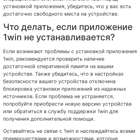
установкой приложения, убедитесь, что у вас есть
достаточно свободного места на устройстве.
Что делать, если приложение
1win не устанавливается?
Если возникают проблемы с установкой приложения
1win, рекомендуется проверить наличие
достаточной оперативной памяти на вашем
устройстве. Также убедитесь, что в настройках
безопасности вашего устройства отключена
блокировка установки приложений из надежных
источников. Если проблема не устраняется,
попробуйте приобрести новую версию устройства
или обратиться в службу поддержки 1win для
получения дополнительной помощи.
Оставайтесь на связи с 1win и наслаждайтесь всеми
преимуществами и возможностями, которые