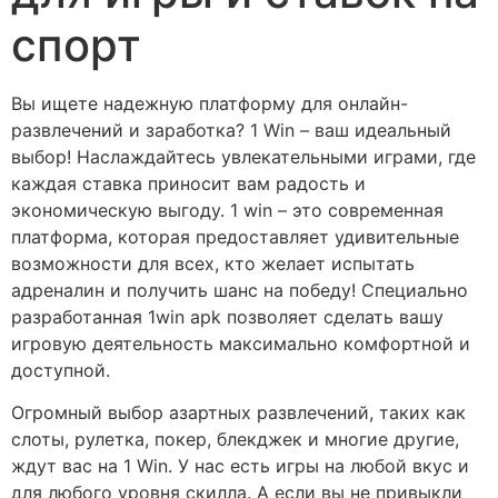
спорт
Вы ищете надежную платформу для онлайн-
развлечений и заработка? 1 Win – ваш идеальный
выбор! Наслаждайтесь увлекательными играми, где
каждая ставка приносит вам радость и
экономическую выгоду. 1 win – это современная
платформа, которая предоставляет удивительные
возможности для всех, кто желает испытать
адреналин и получить шанс на победу! Специально
разработанная 1win apk позволяет сделать вашу
игровую деятельность максимально комфортной и
доступной.
Огромный выбор азартных развлечений, таких как
слоты, рулетка, покер, блекджек и многие другие,
ждут вас на 1 Win. У нас есть игры на любой вкус и
для любого уровня скилла. А если вы не привыкли