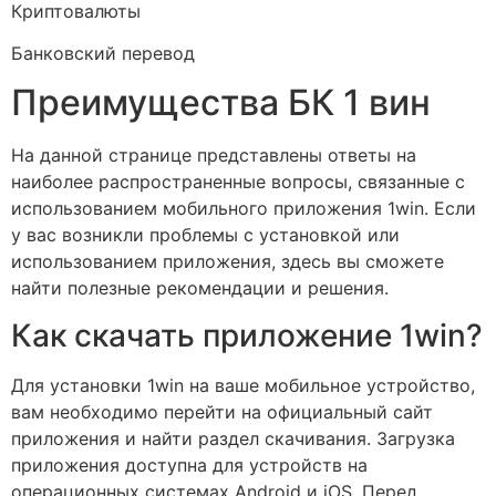
Криптовалюты
Банковский перевод
Преимущества БК 1 вин
На данной странице представлены ответы на
наиболее распространенные вопросы, связанные с
использованием мобильного приложения 1win. Если
у вас возникли проблемы с установкой или
использованием приложения, здесь вы сможете
найти полезные рекомендации и решения.
Как скачать приложение 1win?
Для установки 1win на ваше мобильное устройство,
вам необходимо перейти на официальный сайт
приложения и найти раздел скачивания. Загрузка
приложения доступна для устройств на
операционных системах Android и iOS. Перед