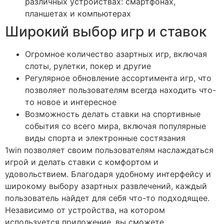
различных устройствах: смартфонах,
планшетах и компьютерах
Широкий выбор игр и ставок
Огромное количество азартных игр, включая
слоты, рулетки, покер и другие
Регулярное обновление ассортимента игр, что
позволяет пользователям всегда находить что-
то новое и интересное
Возможность делать ставки на спортивные
события со всего мира, включая популярные
виды спорта и электронные состязания
1win позволяет своим пользователям наслаждаться
игрой и делать ставки с комфортом и
удовольствием. Благодаря удобному интерфейсу и
широкому выбору азартных развлечений, каждый
пользователь найдет для себя что-то подходящее.
Независимо от устройства, на котором
используется приложение, вы сможете