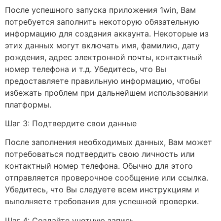
После успешного запуска приложения 1win, Вам
потребуется заполнить некоторую обязательную
информацию для создания аккаунта. Некоторые из
этих данных могут включать имя, фамилию, дату
рождения, адрес электронной почты, контактный
номер телефона и т.д. Убедитесь, что Вы
предоставляете правильную информацию, чтобы
избежать проблем при дальнейшем использовании
платформы.
Шаг 3: Подтвердите свои данные
После заполнения необходимых данных, Вам может
потребоваться подтвердить свою личность или
контактный номер телефона. Обычно для этого
отправляется проверочное сообщение или ссылка.
Убедитесь, что Вы следуете всем инструкциям и
выполняете требования для успешной проверки.
Шаг 4: Создайте учетную запись