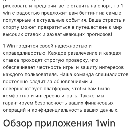
рисковать и предпочитаете ставить на спорт, то 1
win с радостью предложит вам беттинг на самые
популярные и актуальные события. Ваша страсть к
спорту может превратиться в путешествие в мир
высоких ставок и захватывающих прогнозов!
1 Win гордится своей надежностью и
справедливостью. Каждое развлечение и каждая
ставка проходят строгую проверку, что
обеспечивает честность игры и защиту интересов
каждого пользователя. Наша команда специалистов
постоянно следит за обновлениями и
совершенствует платформу, чтобы вам было
комфортно и интересно играть. Также, мы
гарантируем безопасность ваших финансовых
операций и конфиденциальность ваших данных.
Обзор приложения 1win