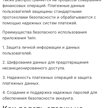
финансовых операций. Платежные данные
пользователей защищены стандартными
протоколами безопасности и обрабатываются с
помощью надежных систем платежей.
Преимущества безопасного использования
приложения 1win:
1. Защита личной информации и данных
пользователей.
2. Шифрование данных для предотвращения
несанкционированного доступа.
3. Надежность платежных операций и защита
платежных данных.
4. Создание и поддержка надежных паролей для
обеспечения безопасности аккаунта.