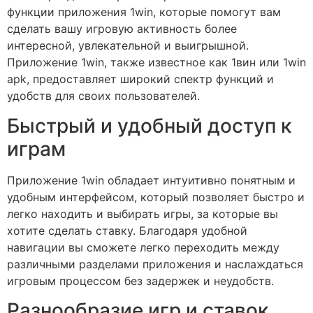
функции приложения 1win, которые помогут вам
сделать вашу игровую активность более
интересной, увлекательной и выигрышной.
Приложение 1win, также известное как 1вин или 1win
apk, предоставляет широкий спектр функций и
удобств для своих пользователей.
Быстрый и удобный доступ к
играм
Приложение 1win обладает интуитивно понятным и
удобным интерфейсом, который позволяет быстро и
легко находить и выбирать игры, за которые вы
хотите сделать ставку. Благодаря удобной
навигации вы сможете легко переходить между
различными разделами приложения и наслаждаться
игровым процессом без задержек и неудобств.
Разнообразие игр и ставок