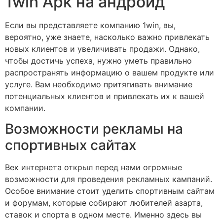
1win Apk на андроид
Если вы представляете компанию 1win, вы,
вероятно, уже знаете, насколько важно привлекать
новых клиентов и увеличивать продажи. Однако,
чтобы достичь успеха, нужно уметь правильно
распространять информацию о вашем продукте или
услуге. Вам необходимо притягивать внимание
потенциальных клиентов и привлекать их к вашей
компании.
Возможности рекламы на
спортивных сайтах
Век интернета открыл перед нами огромные
возможности для проведения рекламных кампаний.
Особое внимание стоит уделить спортивным сайтам
и форумам, которые собирают любителей азарта,
ставок и спорта в одном месте. Именно здесь вы