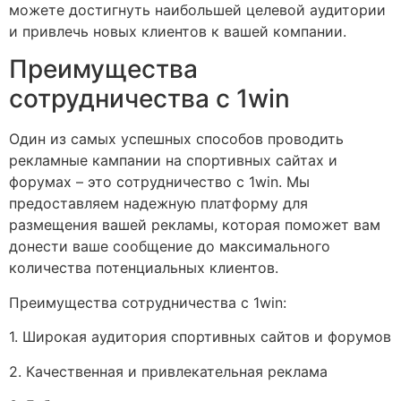
можете достигнуть наибольшей целевой аудитории
и привлечь новых клиентов к вашей компании.
Преимущества
сотрудничества с 1win
Один из самых успешных способов проводить
рекламные кампании на спортивных сайтах и
форумах – это сотрудничество с 1win. Мы
предоставляем надежную платформу для
размещения вашей рекламы, которая поможет вам
донести ваше сообщение до максимального
количества потенциальных клиентов.
Преимущества сотрудничества с 1win:
1. Широкая аудитория спортивных сайтов и форумов
2. Качественная и привлекательная реклама