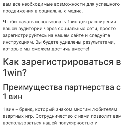
вам все необходимые возможности для успешного
продвижения в социальных медиа.
Чтобы начать использовать 1вин для расширения
вашей аудитории через социальные сети, просто
зарегистрируйтесь на нашем сайте и следуйте
инструкциям. Вы будете удивлены результатами,
которые мы сможем достичь вместе!
Как зарегистрироваться в
1win?
Преимущества партнерства с
1 вин
1 вин – бренд, который знаком многим любителям
азартных игр. Сотрудничество с нами позволит вам
воспользоваться нашей популярностью и