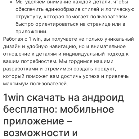
Мы уделяем внимание каждой детали, чтобы
обеспечить единообразие стилей и логическую
структуру, которая помогает пользователям
быстро ориентироваться на странице или в
приложении.
Работая с 1 win, вы получаете не только уникальный
дизайн и удобную навигацию, но и внимательное
отношение к деталям и индивидуальный подход к
вашим потребностям. Мы гордимся нашими
разработками и стремимся создать продукт,
который поможет вам достичь успеха и привлечь
максимум пользователей.
1win скачать на андроид
бесплатно: мобильное
приложение –
возможности и