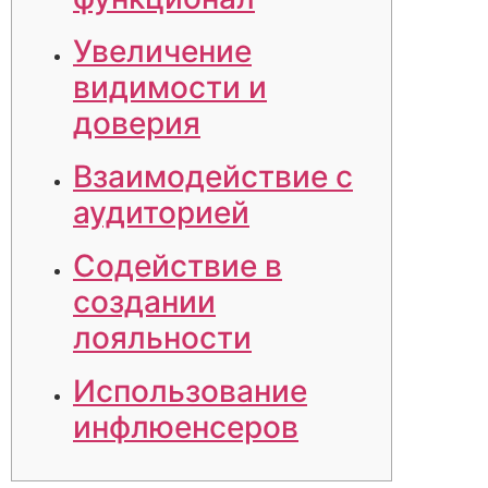
Увеличение
видимости и
доверия
Взаимодействие с
аудиторией
Содействие в
создании
лояльности
Использование
инфлюенсеров