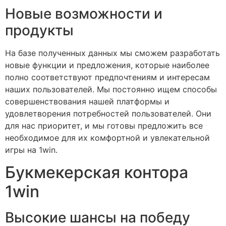
Новые возможности и
продукты
На базе полученных данных мы сможем разработать
новые функции и предложения, которые наиболее
полно соответствуют предпочтениям и интересам
наших пользователей. Мы постоянно ищем способы
совершенствования нашей платформы и
удовлетворения потребностей пользователей. Они
для нас приоритет, и мы готовы предложить все
необходимое для их комфортной и увлекательной
игры на 1win.
Букмекерская контора
1win
Высокие шансы на победу