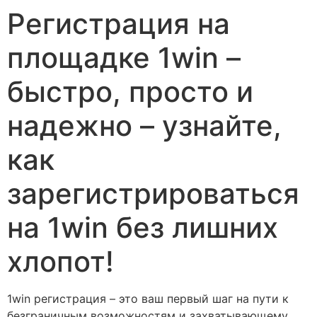
Регистрация на
площадке 1win –
быстро, просто и
надежно – узнайте,
как
зарегистрироваться
на 1win без лишних
хлопот!
1win регистрация – это ваш первый шаг на пути к
безграничным возможностям и захватывающему