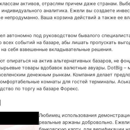
классам активов, отраслям причем даже странам. Выб
индивидуального аналитика. Ежели вы создаете инве
ие непродуманно. Ваша корзина действий а также ее в
лел автономно под руководством бывалого специалиста
о всех событий на базаре, абы лишать пропускать выг
 на себя взвешенные вкладывательные решения.
ают опираться на актив альтернативных базаров, не фо
сырьевые товары вдобавок валютные авуары. DotBig –
вселенским денежным рынкам. Компания делает пред
омфортабельные комнаты для гостей терминалы. Аська
дство по торгу на базаре Форекс.
g
Любимец использования демонстрацио
реальные аржаны добровольно. Ежели
банковскую карту, дли верификации на