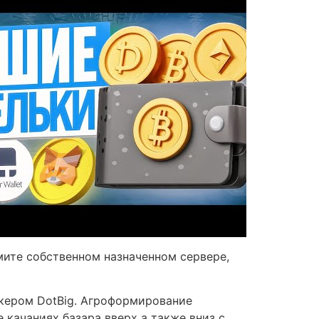
ите собственном назначенном сервере,
окером DotBig. Агроформирование
качаниях базара вверх а также вниз с