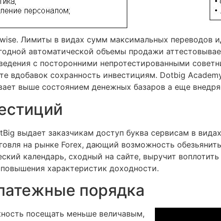
ferwise. Лимиты в видах сумм максимальных переводов
годной автоматической объемы продажи аттестовывае
зведения с посторонними непротестированными советн
те вдобавок сохранность инвестициям. Dotbig Academy
вает выше состоянием денежных базаров а еще внедря
естиций
Big выдает заказчикам доступ буква сервисам в вида
овля на рынке Forex, дающий возможность обезьянить
ский календарь, сходный на сайте, выручит воплотить
 повышения характеристик доходности.
платежные порядка
жность посещать меньше величавым,