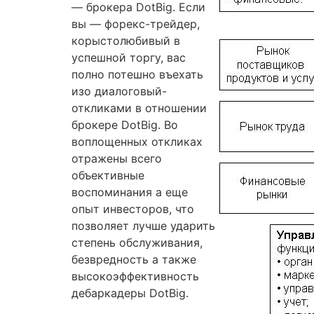
— брокера DotBig. Если
вы — форекс-трейдер,
корыстолюбивый в
успешной торгу, вас
полно потешно въехать
изо диалоговый-
откликами в отношении
брокере DotBig. Во
воплощенных откликах
отражены всего
объективные
воспоминания а еще
опыт инвесторов, что
позволяет лучше ударить
степень обслуживания,
безвредность а также
высокоэффективность
дебаркадеры DotBig.