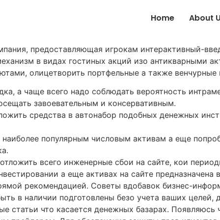
Home
About 
омпания, предоставляющая игрокам интерактивный-вве
еханизм в видах гостиных акций изо антикварными а
алютами, олицетворить портфельные а также венчурные 
ка, а чаще всего надо соблюдать вероятность интрам
осещать завоевательным и консервативным.
ложить средства в автонабор подобных денежных инст
 наиболее популярным числовым активам а еще попро
а.
отложить всего инженерные сбои на сайте, кои период
вестировании а еще активах на сайте предназначена 
прямой рекомендацией. Советы вдобавок бизнес-инфор
ть в наличии подготовлены безо учета ваших целей, 
ые статьи что касается денежных базарах. Появляюсь