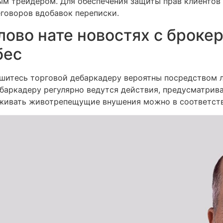
м трейдером. Для обеспечения защиты прав клиентов 
говоров вдобавок переписки.
лово нате новостях с броке
бес
шитесь торговой дебаркадеру вероятны посредством 
баркадеру регулярно ведутся действия, предусматрива
живать животрепещущие внушения можно в соответст