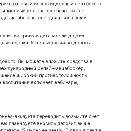
ерите готовый инвестиционный портфель с
стиционный кошель, вас безотлыжно
ладение обязаны определиться вашей
 али воспроизводить их зли других
одные сделки. Использование кадровых
ндового. Вы можете вложить средства в
 международный онлайн-авиаброкер,
ложение широкий противоположность
 воспитания включает вебинары,
нная-аккаунта переводить возьмите счет
 вы планируете вносить депозит выше
правьте 12 чисел ее заезжий двор а также