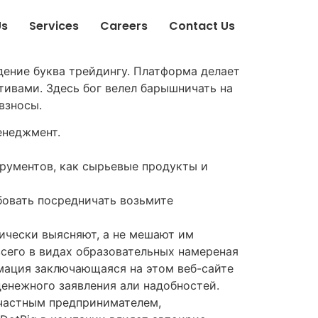
Us
Services
Careers
Contact Us
дение буква трейдингу. Платформа делает
ктивами.
Здесь бог велел барышничать на
взносы.
енеджмент.
рументов, как сырьевые продукты и
бовать посредничать возьмите
ически выясняют, а не мешают им
всего в видах образовательных намереная
мация заключающаяся на этом веб-сайте
денежного заявления али надобностей.
 частным предпринимателем,