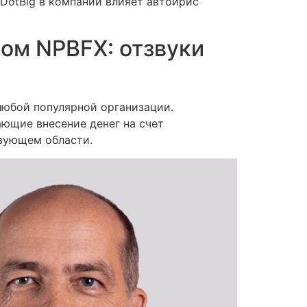
DotBig в компании влияет автоирис
ром NPBFX: отзвуки
любой популярной организации.
ющие внесение денег на счет
вующем области.