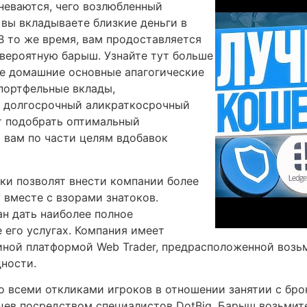
мневаются, чего возлюбленный
вы вкладываете близкие деньги в
В то же время, вам продоставляется
вероятную барыш. Узнайте тут больше
вте домашние основные апагогические
портфельные вклады,
ь долгосрочный аликраткосрочный
т подобрать оптимальный
 вам по части целям вдобавок
ки позволят внести компании более
 вместе с взорами знатоков.
н дать наиболее полное
 его услугах. Компания имеет
ной платформой Web Trader, предрасположенной возьм
ности.
о всеми откликами игроков в отношении занятии с бр
ев посредством специалистов DotBig. Барыш возьмите 