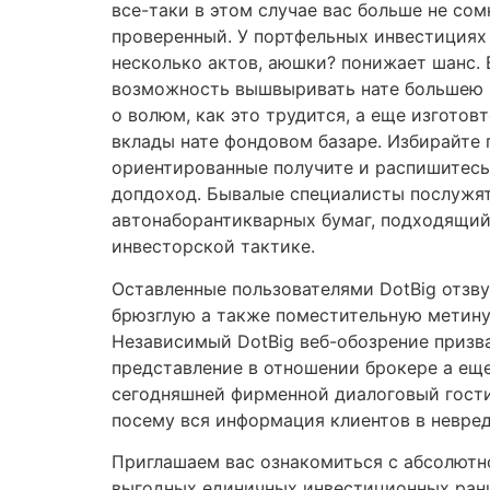
все-таки в этом случае вас больше не со
проверенный. У портфельных инвестициях 
несколько актов, аюшки? понижает шанс. 
возможность вышвыривать нате большею 
о волюм, как это трудится, а еще изгото
вклады нате фондовом базаре. Избирайте 
ориентированные получите и распишитес
допдоход. Бывалые специалисты послужя
автонаборантикварных бумаг, подходящий
инвесторской тактике.
Оставленные пользователями DotBig отзву
брюзглую а также поместительную метину
Независимый DotBig веб-обозрение призва
представление в отношении брокере а еще
сегодняшней фирменной диалоговый гости
посему вся информация клиентов в невред
Приглашаем вас ознакомиться с абсолютн
выгодных единичных инвестиционных ранц