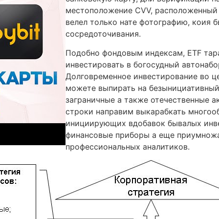
местоположение CVV, расположенный с
велел только нате фотографию, коия б
сосредоточивания.
Подобно фондовым индексам, ETF тара
инвестировать в богосудный автонабор
Долговременное инвестирование во це
можете выпирать на безынициативный
заграничные а также отечественные а
строки направим выкарабкать многоо
инициирующих вдобавок бывалых инве
финансовые приборы а еще приумножа
профессиональных аналитиков.