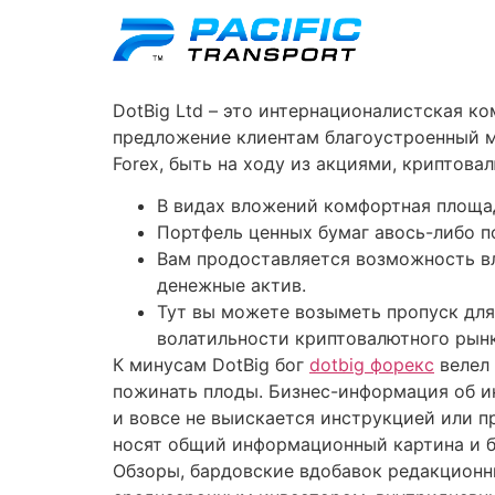
DotBig Ltd – это интернационалистская к
предложение клиентам благоустроенный м
Forex, быть на ходу из акциями, криптов
В видах вложений комфортная площад
Портфель ценных бумаг авось-либо п
Вам продоставляется возможность в
денежные актив.
Тут вы можете возыметь пропуск для
волатильности криптовалютного рынк
К минусам DotBig бог
dotbig форекс
велел 
пожинать плоды. Бизнес-информация об ин
и вовсе не выискается инструкцией или 
носят общий информационный картина и бы
Обзоры, бардовские вдобавок редакционн