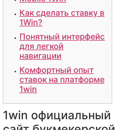
Как сделать ставку в
1Win?
Понятный интерфейс
для легкой
навигации
Комфортный опыт
ставок на платформе
1win
1win официальный
сайт букмекерской