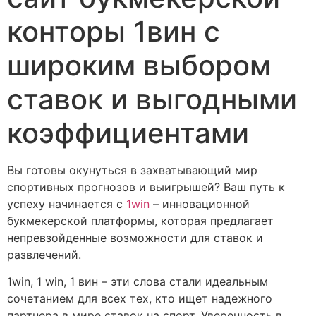
конторы 1вин с
широким выбором
ставок и выгодными
коэффициентами
Вы готовы окунуться в захватывающий мир
спортивных прогнозов и выигрышей? Ваш путь к
успеху начинается с
1win
– инновационной
букмекерской платформы, которая предлагает
непревзойденные возможности для ставок и
развлечений.
1win, 1 win, 1 вин – эти слова стали идеальным
сочетанием для всех тех, кто ищет надежного
партнера в мире ставок на спорт. Уверенность в