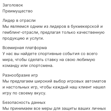
Заголовок
Преимущество
Лидер в отрасли
Мы являемся одним из лидеров в букмекерской и
гемблинг-отрасли, предлагая только качественную
продукцию и услуги.
Всемирная платформа
У нас вы найдете спортивные события со всего
мира, чтобы сделать ставку на свою любимую
команду или спортсмена.
Разнообразие игр
Мы предлагаем широкий выбор игровых автоматов
и настольных игр, чтобы каждый наш клиент нашел
игру по своему вкусу.
Безопасность данных
Мы принимаем все меры для защиты ваших личных