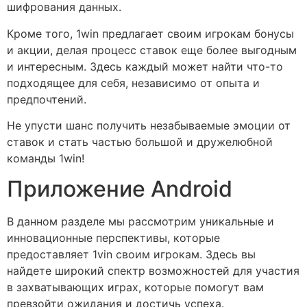
шифрования данных.
Кроме того, 1win предлагает своим игрокам бонусы
и акции, делая процесс ставок еще более выгодным
и интересным. Здесь каждый может найти что-то
подходящее для себя, независимо от опыта и
предпочтений.
Не упусти шанс получить незабываемые эмоции от
ставок и стать частью большой и дружелюбной
команды 1win!
Приложение Android
В данном разделе мы рассмотрим уникальные и
инновационные перспективы, которые
предоставляет 1vin своим игрокам. Здесь вы
найдете широкий спектр возможностей для участия
в захватывающих играх, которые помогут вам
превзойти ожидания и достичь успеха.