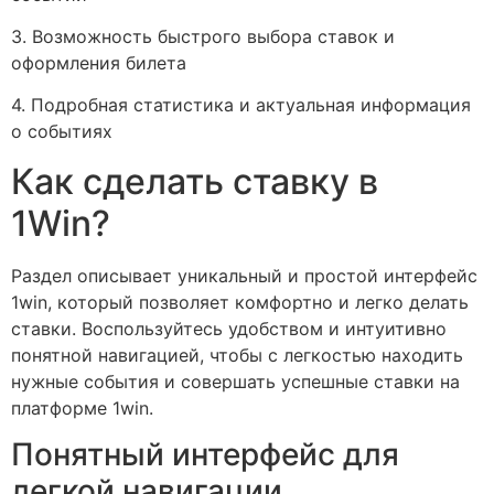
3. Возможность быстрого выбора ставок и
оформления билета
4. Подробная статистика и актуальная информация
о событиях
Как сделать ставку в
1Win?
Раздел описывает уникальный и простой интерфейс
1win, который позволяет комфортно и легко делать
ставки. Воспользуйтесь удобством и интуитивно
понятной навигацией, чтобы с легкостью находить
нужные события и совершать успешные ставки на
платформе 1win.
Понятный интерфейс для
легкой навигации