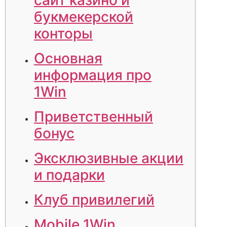
сайт казино и
букмекерской
конторы
Основная
информация про
1Win
Приветственный
бонус
Эксклюзивные акции
и подарки
Клуб привилегий
Mobile 1Win