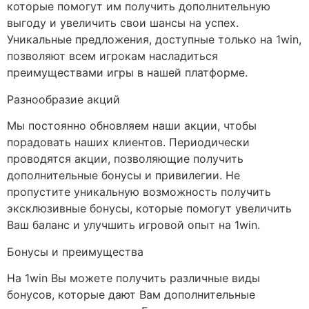
которые помогут им получить дополнительную
выгоду и увеличить свои шансы на успех.
Уникальные предложения, доступные только на 1win,
позволяют всем игрокам насладиться
преимуществами игры в нашей платформе.
Разнообразие акций
Мы постоянно обновляем наши акции, чтобы
порадовать наших клиентов. Периодически
проводятся акции, позволяющие получить
дополнительные бонусы и привилегии. Не
пропустите уникальную возможность получить
эксклюзивные бонусы, которые помогут увеличить
Ваш баланс и улучшить игровой опыт на 1win.
Бонусы и преимущества
На 1win Вы можете получить различные виды
бонусов, которые дают Вам дополнительные