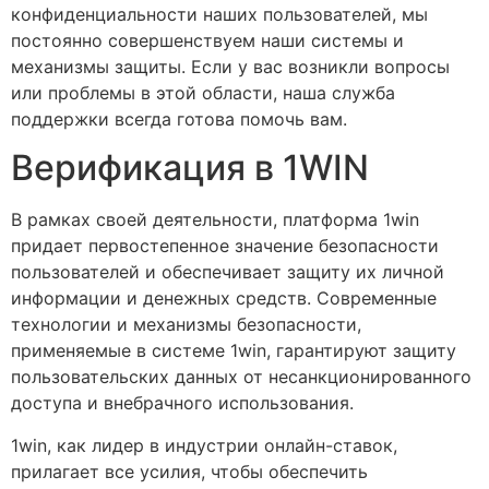
конфиденциальности наших пользователей, мы
постоянно совершенствуем наши системы и
механизмы защиты. Если у вас возникли вопросы
или проблемы в этой области, наша служба
поддержки всегда готова помочь вам.
Верификация в 1WIN
В рамках своей деятельности, платформа 1win
придает первостепенное значение безопасности
пользователей и обеспечивает защиту их личной
информации и денежных средств. Современные
технологии и механизмы безопасности,
применяемые в системе 1win, гарантируют защиту
пользовательских данных от несанкционированного
доступа и внебрачного использования.
1win, как лидер в индустрии онлайн-ставок,
прилагает все усилия, чтобы обеспечить