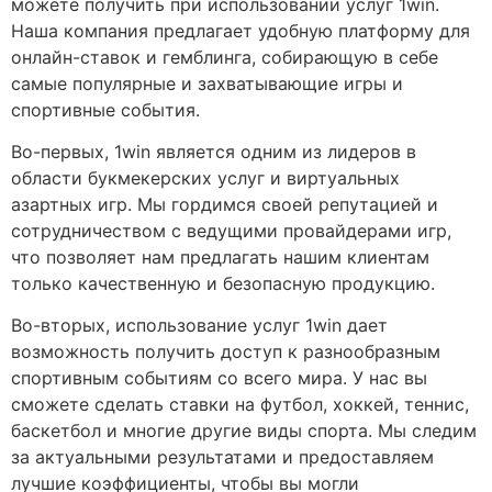
можете получить при использовании услуг 1win.
Наша компания предлагает удобную платформу для
онлайн-ставок и гемблинга, собирающую в себе
самые популярные и захватывающие игры и
спортивные события.
Во-первых, 1win является одним из лидеров в
области букмекерских услуг и виртуальных
азартных игр. Мы гордимся своей репутацией и
сотрудничеством с ведущими провайдерами игр,
что позволяет нам предлагать нашим клиентам
только качественную и безопасную продукцию.
Во-вторых, использование услуг 1win дает
возможность получить доступ к разнообразным
спортивным событиям со всего мира. У нас вы
сможете сделать ставки на футбол, хоккей, теннис,
баскетбол и многие другие виды спорта. Мы следим
за актуальными результатами и предоставляем
лучшие коэффициенты, чтобы вы могли