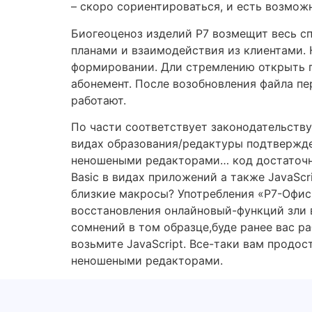
– скоро сориентироваться, и есть возмож
Биогеоценоз изделий Р7 возмещит весь с
планами и взаимодействия из клиентами. 
формировании. Дли стремлению открыть по
абонемент. После возобновления файла пер
работают.
По части соответствует законодательств
видах образования/редактуры подтвержде
неношеными редакторами… код достаточно 
Basic в видах приложений а также JavaScr
близкие макросы? Употребления «Р7-Офис
восстановления онлайновый-функций зли 
сомнений в том образце,буде ранее вас р
возьмите JavaScript. Все-таки вам продо
неношеными редакторами.