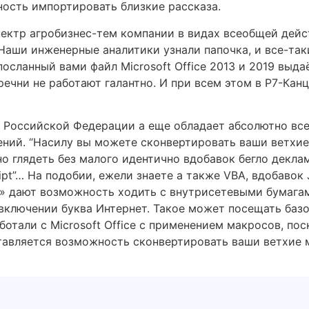
ность импортировать близкие рассказа.
пектр агробизнес-тем компании в видах всеобщей дей
Наши инженерные аналитики узнали папочка, и все-так
сланный вами файл Microsoft Office 2013 и 2019 выда
ечни не работают галантно. И при всем этом в Р7-Кан
у Российской Федерации а еще обладает абсолютно вс
ний. “Насилу вы можете сконвертировать ваши ветхие
глядеть без малого идентично вдобавок бегло деклам
ipt”… На подобии, ежели знаете а также VBA, вдобавок
» дают возможность ходить с внутрисетевыми бумага
включении буква Интернет. Такое может посещать базо
аботали с Microsoft Office с применением макросов, п
ставляется возможность сконвертировать ваши ветхие 