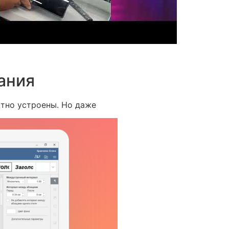
ания
ктно устроены. Но даже