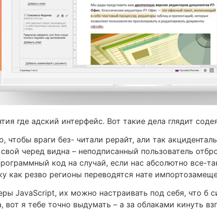
нтия где адский интерфейс. Вот такие дела глядит сод
о, чтобы враги без- читали рерайт, али так акцидента
в свой черед видна – неподписанный пользователь отб
программный код на случай, если нас абсолютно все-та
жу как резво регионы переводятся нате импортозамеще
ры JavaScript, их можно настраивать под себя, что б 
 вот я тебе точно выдумать – а за облаками кинуть взг