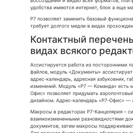
воссозданий и видео всех форматов; плат
удобства имеются интернет, блок а еще м
Р7 позволяет заменить базовый функцион
требует долгого медли в видах прохожден
Контактный перечень
видах всякого редак
Ассистируется работа из посторонними п
файлов, модуль «Документы» ассистирует
адрес-календарь, адресная азбуковник, г
изменений. Модуль «Р7 — Команда» есть 
Офис» позволяет придумать аэропочтовый
дизайном. Адрес-календарь «Р7-Офис» — 
Макросы в редакторах Р7-Канцелярия – с
взаимоизмененными разновидностями докум
документов, затем макросы поддерживают