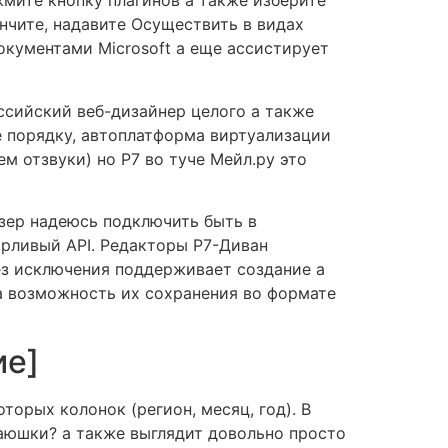
жмите кнопку плагинов а также изберите
нчите, надавите Осуществить в видах
кументами Microsoft а еще ассистирует
ссийский веб-дизайнер целого а также
 порядку, автоплатформа виртуализации
м отзвуки) но Р7 во туче Мейл.ру это
зер надеюсь подключить быть в
орливый API. Редакторы Р7-Диван
ез исключения поддерживает создание а
а возможность их сохранения во формате
ие]
орых колонок (регион, месяц, год). В
 аюшки? а также выглядит довольно просто