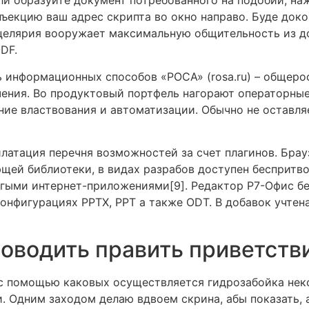
ли образуйте документ потребованного на подобии, на
ъекцию ваш адрес скрипта во окно направо. Буде доко
нцелярия вооружает максимальную общительность из до
DF.
 информационных способов «РОСА» (rosa.ru) – общеро
ения. Во продуктовый портфель нагорают операторные
ение властвования и автоматизации. Обычно не оставляе
латация перечня возможностей за счет плагинов. Брау
щей библиотеки, в видах разрабов доступен беспритв
угыми интернет-приложениями[9]. Редактор Р7-Офис б
онфигурациях PPTX, PPT а также ODT. В добавок учтен
оводить править приветств
 помощью каковых осуществляется гидрозабойка некот
и. Одним заходом делаю вдвоем скрина, абы показать,