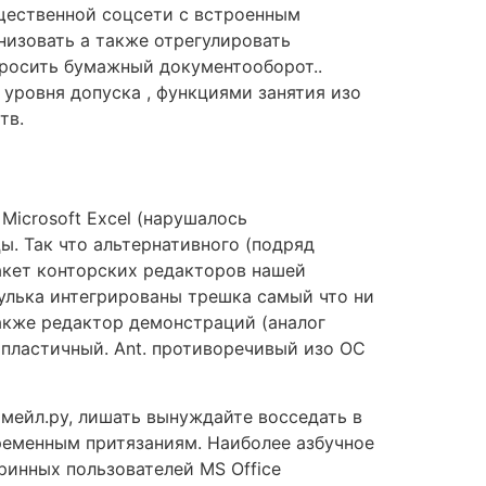
щественной соцсети с встроенным
низовать а также отрегулировать
бросить бумажный документооборот..
уровня допуска , функциями занятия изо
тв.
Microsoft Excel (нарушалось
. Так что альтернативного (подряд
акет конторских редакторов нашей
улька интегрированы трешка самый что ни
также редактор демонстраций (аналог
 пластичный. Ant. противоречивый изо ОС
 мейл.ру, лишать вынуждайте восседать в
временным притязаниям. Наиболее азбучное
ринных пользователей MS Office