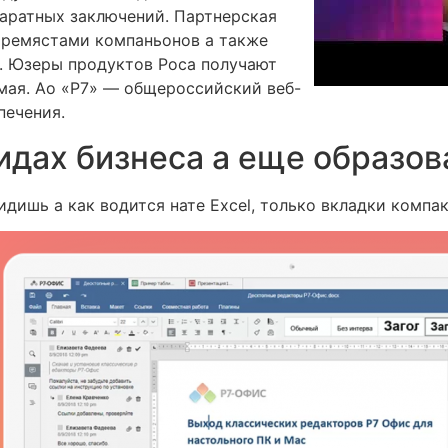
аратных заключений. Партнерская
тремястами компаньонов а также
. Юзеры продуктов Роса получают
мая. Ао «Р7» — общероссийский веб-
печения.
идах бизнеса а еще образов
ишь а как водится нате Excel, только вкладки компа