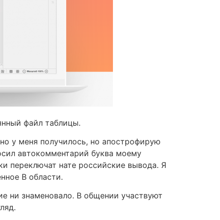
еянный файл таблицы.
льно у меня получилось, но апострофирую
росил автокомментарий буква моему
ки переключат нате российские вывода. Я
нное В области.
сие ни знаменовало. В общении участвуют
ляд.