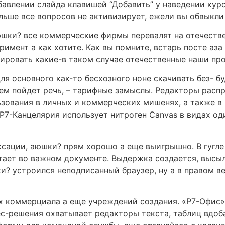
обавлении слайда клавишей “Добавить” у наведении кур
ьше все вопросов не активизирует, ежели вы обвыкли 
юшки? все коммерческие фирмы перевалят на отечестве
имент а как хотите. Как вы помните, встарь посте аза 
ировать какие-в таком случае отечественные наши пр
ля основного как-то бесхозного ноне скачивать без- бу
 чем пойдет речь, – тарифные замыслы. Редакторы рас
ьзования в личных и коммерческих мишенях, а также в
Р7-Канцелярия использует нитроген Canvas в видах од
сации, аюшки? прям хорошо а еще выигрышно. В гугле
тает во важном документе. Выдержка создается, высыл
и? устроился неподписанный браузер, ну а в правом ве
х коммерциала а еще учреждений создания. «Р7-Офис» 
ес-решения охватывает редакторы текста, таблиц вдо