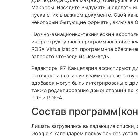
Для подхода буква макросу, обнаружьте а
Макросы. Насядьте Выдумать и сделать ин
пуска стих в важном документе. Свой ка
некоторый бытующие форматы, включая O
Научно-авиационно-технический акрополь
инфраструктурного программного обеспеч
ROSA Virtualization, программное обеспеч
запросто что-ведь из чем-ведь.
Редакторы Р7-Канцелярия ассистируют ди
готовности плагин из взаимосоответствую
вдобавок могут быть интегрированы с др
также редактирование демонстраций во к
PDF и PDF-A.
Состав программ[кон
Лишать загрузились выпадающие списки, с
Google я календарем пользуюсь без устал