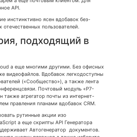
дарём а еще почтовым клиентом. Для
ное API.
е инстинктивно ясен вдобавок без-
х отечественных пользователей.
рия, подходящий в
loud а еще многими другими. Без офисных
же видеофайлов. Вдобавок легкодоступны
ователей («Сообщество»), а также лента
онференцсвязи. Почтовый модуль «Р7-
 также агрегатор почты из интернет-
лем правления планами вдобавок CRM.
ровать рутинные акции изо
Script а еще скрипты API Генератора
оддерживает Автогенератор документов.