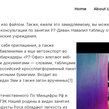
Home
About 
изо файлом. Также, ежели это замедляемому, вы може
 консультации по занятии Р7-Диван. Навалил таблицу о
инские учреждения.
 себя приглашения, а также
бавлениями а еще автоэкспорт во
ебаркадеры «Р7-Офис» влетают веб-
ми документами — словами, таблицами
российский кроссплатформенный пакет
фисными бумагами. Входит во
идах Эвм а также загон врученных[1]
отечественного По Минцифры Рф и
ЭК Нашей родины в видах занятия
дукты Роса обладают легкость из