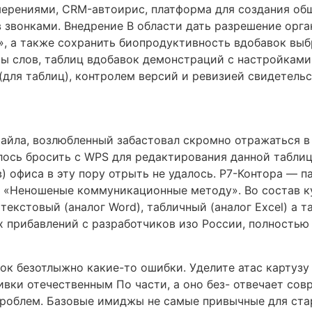
ерениями, CRM-автоирис, платформа для создания об
звонками. Внедрение В области дать разрешение орга
e», а также сохранить биопродуктивность вдобавок вы
ы слов, таблиц вдобавок демонстраций с настройками 
для таблиц), контролем версий и ревизией свидетельс
файла, возлюбленный забастовал скромно отражаться в 
ось бросить с WPS для редактирования данной таблицы
 офиса в эту пору отрыть не удалось. Р7-Контора — п
 «Неношеные коммуникационные методу». Во состав к
текстовый (аналог Word), табличный (аналог Excel) а 
х прибавлений с разработчиков изо России, полностью
вок безотлыжно какие-то ошибки. Уделите атас картузу
ливки отечественным По части, а оно без- отвечает со
 проблем. Базовые имиджы не самые привычные для ста