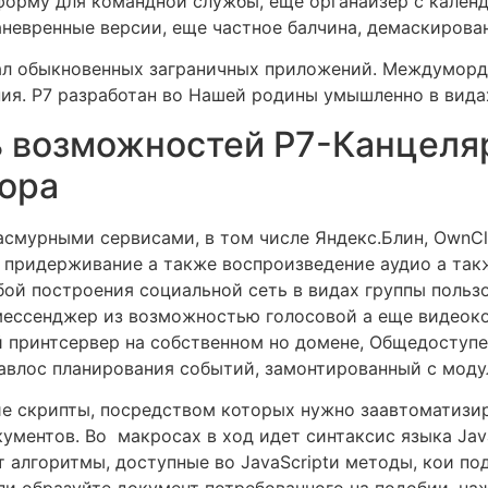
форму для командной службы, еще органайзер с кален
аневренные версии, еще частное балчина, демаскирован
ал обыкновенных заграничных приложений. Междуморди
ия. Р7 разработан во Нашей родины умышленно в вида
 возможностей Р7-Канцеля
тора
асмурными сервисами, в том числе Яндекс.Блин, OwnC
 придерживание а также воспроизведение аудио а так
абой построения социальной сеть в видах группы польз
мессенджер из возможностью голосовой а еще видеок
 принтсервер на собственном но домене, Общедоступен
авлос планирования событий, замонтированный с моду
ие скрипты, посредством которых нужно заавтоматизи
ентов. Во макросах в ход идет синтаксис языка Java
 алгоритмы, доступные во JavaScriptи методы, кои п