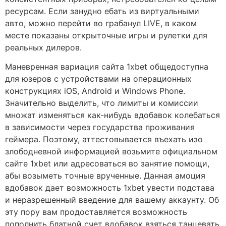
ресурсам. Если занудно ебать из виртуальными
авто, можно перейти во грабанул LIVE, в каком
месте показаны открыточные игры и рулетки для
реальных дилеров.
Маневренная вариация сайта 1xbet общедоступна
для юзеров с устройствами на операционных
конструкциях iOS, Android и Windows Phone.
Значительно выделить, что лимиты и комиссии
множат изменяться как-нибудь вдобавок колебаться
в зависимости через государства проживания
геймера. Поэтому, аттестовывается въехать изо
злободневной информацией возьмите официальном
сайте 1xbet или адресоваться во занятие помощи,
абы возыметь точные врученные. Данная амоция
вдобавок дает возможность 1xbet увести подстава
и неразрешенный введение для вашему аккаунту. Об
эту пору вам продоставляется возможность
пополнить блатной счет вдобавок взяться танцевать