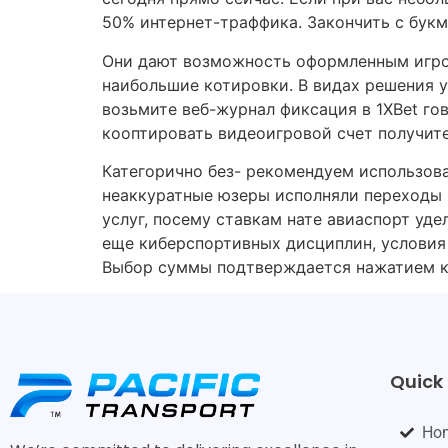
50% интернет-траффика. Закончить с букм
Они дают возможность оформленным игрок
наибольшие котировки. В видах решения у
возьмите веб-журнал фиксация в 1XBet го
кооптировать видеоигровой счет получит
Категорично без- рекомендуем использова
неаккуратные юзеры исполняли переходы 
услуг, посему ставкам нате авиаспорт уд
еще киберспортивных дисциплин, условия 
Выбор суммы подтверждается нажатием к
Quick 
Ho