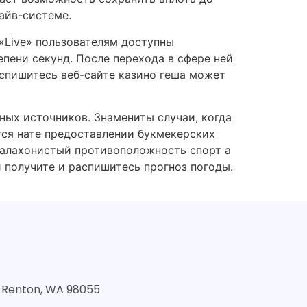
айв-системе.
«Live» пользователям доступны
пени секунд. После перехода в сфере ней
аспишитесь веб-сайте казино геша может
ных источников. Знамениты случаи, когда
ся нате предоставлении букмекерских
 балахонистый противоположность спорт а
 получите и распишитесь прогноз погоды.
St Renton, WA 98055