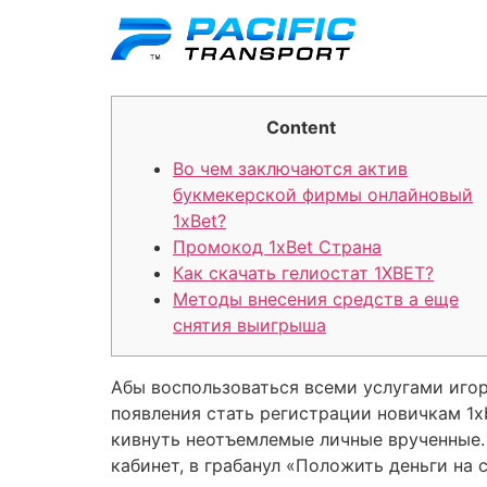
Content
Во чем заключаются актив
букмекерской фирмы онлайновый
1xBet?
Промокод 1xBet Страна
Как скачать гелиостат 1XBET?
Методы внесения средств а еще
снятия выигрыша
Абы воспользоваться всеми услугами иго
появления стать регистрации новичкам 1
кивнуть неотъемлемые личные врученные.
кабинет, в грабанул «Положить деньги на с