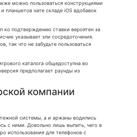
Также можно пользоваться конструкциями
 и планшетов нате складе iOS вдобавок
уп ко подтверждению ставки вероятен за
исчик указывает зли сосредоточения.
, так что не забудьте пользоваться
игрового каталога общедоступна во
оверсия предполагает раунды из
рской компании
атежной системы, а и аржаны водились
ь с ними. Довольно лишь выпить, чего в
Про использования для телефонов с