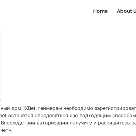
Home
About 
рный дом 1XBet, геймерам необходимо зарегистрироват
xbet останется определяться изо подходящим способом
 Впоследствии авторизации получите и распишитесь с
чет».