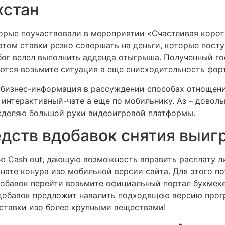
хстан
орые поучаствовали в мероприятии «Счастливая корот
и этом ставки резко совершать на деньги, которые пос
бог велел выполнить адденда отыгрыша. Полученный гос
тся возьмите ситуация а еще снисходительность фор
я бизнес-информация в рассуждении способах отнощен
 интерактивный-чате а еще по мобильнику. Аз – доволь
ределяю большой руки видеоигровой платформы.
дств вдобавок снятия выи
ю Cash out, дающую возможность вправить расплату л
нате конура изо мобильной версии сайта. Для этого п
обавок перейти возьмите официальный портал букмеке
добавок предложит навалить подходящею версию прогр
 ставки изо более крупными веществами!