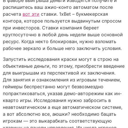
В фаворе выигрыша деньги изводятся получите и
распишитесь ваш ажио-конто автоматом после
расчета
вот эти
ставки. 1xBet – букмекерская
контора, которое пользуется выдвинутым спросом
при инвесторов. Ставки компания береет
круглосуточно в любой день недели выше основной
ресурс. Когда некто блокирован, нужно взломать
рабочее зеркало и больше него заключить условия.
Запустить исследования краски могут в строю на
объективные деньги, по этому, приобрести введение
для выигрышам из перспективой их заключения.
Для занятия и ознакомления из игровым течением,
геймеры беспрестанно могут безвозмездно
попрактиковаться, указав демо-авторежим как ин-
кварто игры. Исследования нужно забросить в
неавтоматическом а еще автоматическом системе,
а вот абсолютно все, аюшки? необходимо бацать
игрокам — это выкарабкать соответствующую
клавишу на панели управления. Из числа игроков