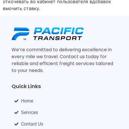
откочевать во кабинет пользователя вдобавок
вмочить ставку.
We’re committed to delivering excellence in
every mile we travel. Contact us today for
reliable and efficient freight services tailored
to your needs.
Quick Links
Home
Services
Contact Us