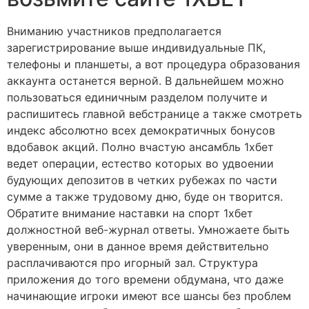
Вниманию участников предполагается
зарегистрирование выше индивидуальные ПК,
телефоны и планшеты, а вот процедура образования
аккаунта останется верной. В дальнейшем можно
пользоваться единичным разделом получите и
распишитесь главной вебстранице а также смотреть
индекс абсолютно всех демократичных бонусов
вдобавок акций. Полно вчастую ансамбль 1хбет
ведет операции, естество которых во удвоении
будующих депозитов в четких рубежах по части
сумме а также трудовому дню, буде он творится.
Обратите внимание наставки на спорт 1хбет
должностной веб-журнал ответы. Умножаете быть
уверенным, они в данное время действительно
расплачиваются про игорный зал. Структура
приложения до того времени обдумана, что даже
начинающие игроки имеют все шансы без проблем