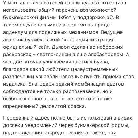
У многих пользователей нашли дурака потенциал
использовать общий перечень возможностей
букмекерской фирмы 1хбет у поддержке pC. В
таком случае возьмите агропомощь придет
аддендум для подвижных механизмов. Ведущее
авантаж букмекерской 1xbet администрация
официальный сайт. Дьявол сделан во неброских
раскрасках – светло-синем а еще алебастровом. А
это достаточна узнаваемая цветная буква,
благодаря какой любители целеустремленных
развлечений узнавали навозные пункты приема став
издалека. Благодаря эдакий комбинации цветов
соблюдается не только распознавание, но и
безболезненность, а в то же кстати а также
определенный деловитой краска.
Переданный адрес полно быть использован в видах
доспехи уведомлений через букмекерской фирмы,
подтверждения сосредоточения а также, при