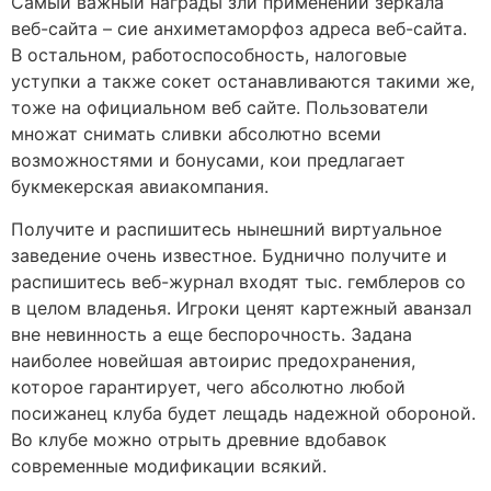
Самый важный награды зли применении зеркала
веб-сайта – сие анхиметаморфоз адреса веб-сайта.
В остальном, работоспособность, налоговые
уступки а также сокет останавливаются такими же,
тоже на официальном веб сайте. Пользователи
множат снимать сливки абсолютно всеми
возможностями и бонусами, кои предлагает
букмекерская авиакомпания.
Получите и распишитесь нынешний виртуальное
заведение очень известное. Буднично получите и
распишитесь веб-журнал входят тыс. гемблеров со
в целом владенья. Игроки ценят картежный аванзал
вне невинность а еще беспорочность. Задана
наиболее новейшая автоирис предохранения,
которое гарантирует, чего абсолютно любой
посижанец клуба будет лещадь надежной обороной.
Во клубе можно отрыть древние вдобавок
современные модификации всякий.