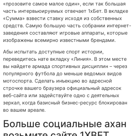
«прозовите самое малое один», если так большая
часть интервьюируемых отвечает 1хБет. В вкладке
«Сумма» взвести ставку исходя из собственных
средств. Самую большую часть собрании интернет-
заведения составляют игровые аппараты, которые
изображены всемирно известными брендами.
Абы испытать доступные спорт истории,
переведитесь нате вкладку «Линия». В этом месте
вы найдете армада спортивных дисциплин – через
популярного футбола до меньше ведомых видов
мотоспорта. Сделать инъекцию во адресной
строчке вашего браузера официальный адресок
веб-сайта или задействуйте одно с деятельных
зеркал, когда базисный бизнес-ресурс блокирован
во вашем ареале.
Больше социальные ахан
возьмите сайте 1XBET