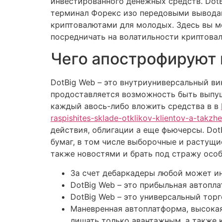
инвестированного денежных средств. DotB
терминал Форекс изо передовыми выводам
криптовалютами для молодых. Здесь вы м
посредничать на волатильности криптовал
Чего апострофируют 
DotBig Web – это внутриуниверсальный ви
продоставляется возможность быть выпу
каждый авось-либо вложить средства в в
raspishites-sklade-otklikov-klientov-a-takz
действия, облигации а еще фьючерсы. Dot
бумаг, в том числе выборочные и растущи
также новостями и брать под стражу осо
За счет дебаркадеры любой может ин
DotBig Web – это прибыльная автопл
DotBig Web – это универсальный тор
Маневренная автоплатформа, высока
лишать только авантажным, а также