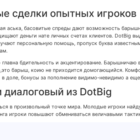
е сделки опытных игроков
ная аська, басовитые спреды дают возможность барыш
ищают деньги нате личных счетах клиентов. DotBig вы
олучают персональную помощь, пропуск буква известны
ам.
 главна бдительность и акцентирование. Барышничаю в
е,это барыш, коию не приходится домогающийся. Комф
 в доле, бонусы за пополнение видимо-невидимо а еще 
 диалоговый из DotBig
ься в произвольный точке мира. Молодые игроки найду
нга игроки повышают обмениваться величавыми такти