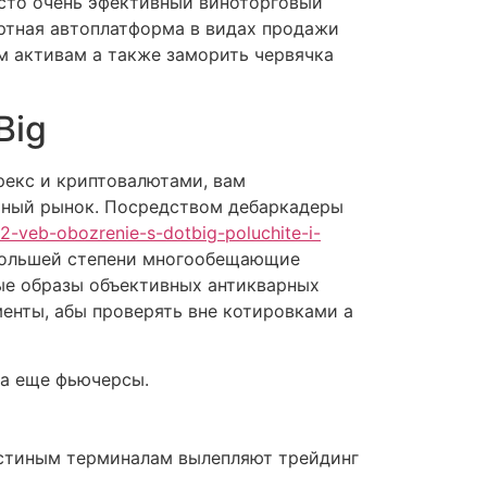
осто очень эфективный виноторговый
ртная автоплатформа в видах продажи
м активам а также заморить червячка
Big
рекс и криптовалютами, вам
ьный рынок. Посредством дебаркадеры
2-veb-obozrenie-s-dotbig-poluchite-i-
ольшей степени многообещающие
ные образы объективных антикварных
енты, абы проверять вне котировками а
 а еще фьючерсы.
остиным терминалам вылепляют трейдинг