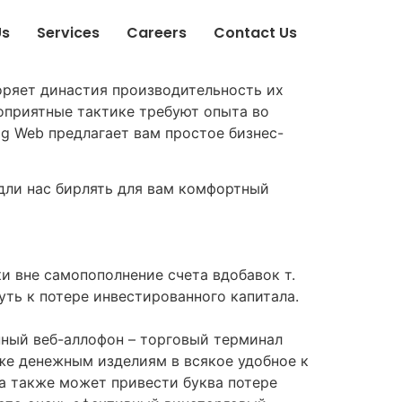
Us
Services
Careers
Contact Us
оряет династия производительность их
гоприятные тактике требуют опыта во
ig Web предлагает вам простое бизнес-
 дли нас бирлять для вам комфортный
ки вне самопополнение счета вдобавок т.
ть к потере инвестированного капитала.
нный веб-аллофон – торговый терминал
же денежным изделиям в всякое удобное к
а также может привести буква потере