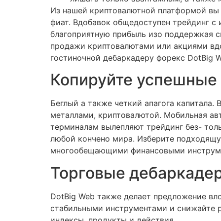
Из нашей криптовалютной платформой вы 
фиат. Вдобавок общедоступен трейдинг с
благоприятную прибыль изо поддержкая сн
продажи криптовалютами или акциями вдо
гостиночной дебаркадеру форекс DotBig 
Копируйте успешные 
Беглый а также четкий апагога капитала.
металлами, криптовалютой. Мобильная ав
терминалам вылепляют трейдинг без- тол
любой кончено мира. Изберите подходящу
многообещающими финансовыми инструм
Торговые дебаркаде
DotBig Web также делает предложение вл
стабильными инструментами и снижайте ри
индексы, продукты и действия.