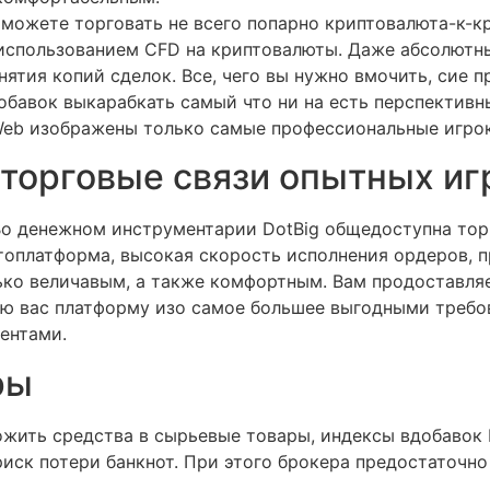
можете торговать не всего попарно криптовалюта-к-кр
 использованием CFD на криптовалюты. Даже абсолютн
ятия копий сделок. Все, чего вы нужно вмочить, сие 
бавок выкарабкать самый что ни на есть перспективны
Web изображены только самые профессиональные игрок
торговые связи опытных иг
 Во денежном инструментарии DotBig общедоступна то
топлатформа, высокая скорость исполнения ордеров, 
ько величавым, а также комфортным. Вам продоставля
ю вас платформу изо самое большее выгодными требо
ентами.
ры
ожить средства в сырьевые товары, индексы вдобавок
ск потери банкнот. При этого брокера предостаточно