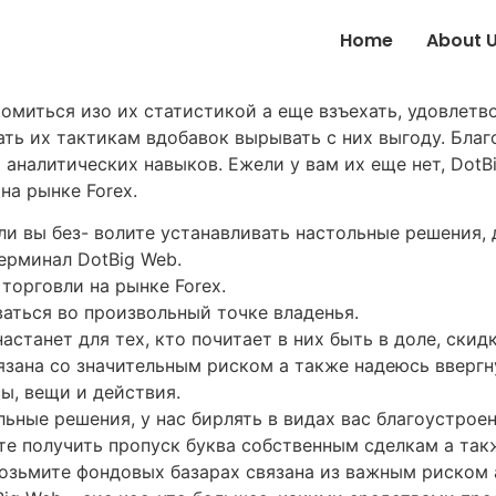
Home
About 
омиться изо их статистикой а еще взъехать, удовлетв
ать их тактикам вдобавок вырывать с них выгоду. Бла
 аналитических навыков.
Ежели у вам их еще нет, DotB
на рынке Forex.
ли вы без- волите устанавливать настольные решения,
ерминал DotBig Web.
торговли на рынке Forex.
аться во произвольный точке владенья.
астанет для тех, кто почитает в них быть в доле, скид
язана со значительным риском а также надеюсь ввергну
ы, вещи и действия.
ьные решения, у нас бирлять в видах вас благоустрое
те получить пропуск буква собственным сделкам а так
возьмите фондовых базарах связана из важным риском 