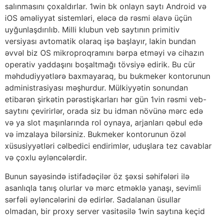
salınmasını çoxaldırlar. 1win bk onlayn saytı Android və
iOS əməliyyat sistemləri, eləcə də rəsmi əlavə üçün
uyğunlaşdırılıb. Milli klubun veb saytının primitiv
versiyası avtomatik olaraq işə başlayır, lakin bundan
əvvəl biz OS mikroproqramını bərpa etməyi və cihazın
operativ yaddaşını boşaltmağı tövsiyə edirik. Bu cür
məhdudiyyətlərə baxmayaraq, bu bukmeker kontorunun
administrasiyası məşhurdur. Mülkiyyətin sonundan
etibarən şirkətin pərəstişkarları hər gün 1vin rəsmi veb-
saytını çevirirlər, orada siz bu idman növünə mərc edə
və ya slot maşınlarında rol oynaya, arjanları qəbul edə
və imzalaya bilərsiniz. Bukmeker kontorunun özəl
xüsusiyyətləri cəlbedici endirimlər, uduşlara tez cavablar
və çoxlu əyləncələrdir.
Bunun sayəsində istifadəçilər öz şəxsi səhifələri ilə
asanlıqla tanış olurlar və mərc etməklə yanaşı, sevimli
sərfəli əyləncələrini də edirlər. Sadalanan üsullar
olmadan, bir proxy server vasitəsilə 1win saytına keçid