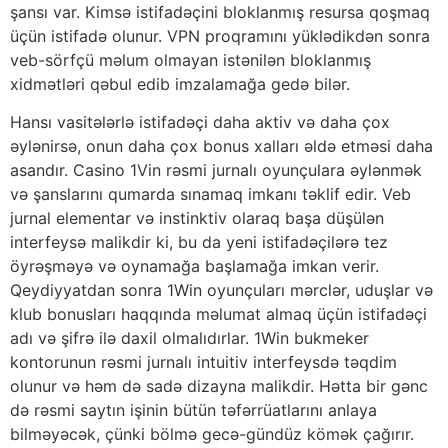
şansı var. Kimsə istifadəçini bloklanmış resursa qoşmaq
üçün istifadə olunur. VPN proqramını yüklədikdən sonra
veb-sörfçü məlum olmayan istənilən bloklanmış
xidmətləri qəbul edib imzalamağa gedə bilər.
Hansı vasitələrlə istifadəçi daha aktiv və daha çox
əylənirsə, onun daha çox bonus xalları əldə etməsi daha
asandır. Casino 1Vin rəsmi jurnalı oyunçulara əylənmək
və şanslarını qumarda sınamaq imkanı təklif edir. Veb
jurnal elementar və instinktiv olaraq başa düşülən
interfeysə malikdir ki, bu da yeni istifadəçilərə tez
öyrəşməyə və oynamağa başlamağa imkan verir.
Qeydiyyatdan sonra 1Win oyunçuları mərclər, uduşlar və
klub bonusları haqqında məlumat almaq üçün istifadəçi
adı və şifrə ilə daxil olmalıdırlar. 1Win bukmeker
kontorunun rəsmi jurnalı intuitiv interfeysdə təqdim
olunur və həm də sadə dizayna malikdir. Hətta bir gənc
də rəsmi saytın işinin bütün təfərrüatlarını anlaya
bilməyəcək, çünki bölmə gecə-gündüz kömək çağırır.