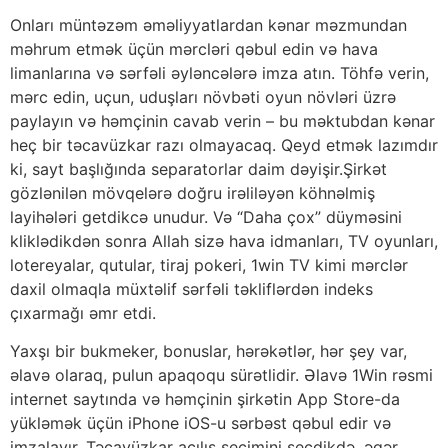
Onları müntəzəm əməliyyatlardan kənar məzmundan
məhrum etmək üçün mərcləri qəbul edin və hava
limanlarına və sərfəli əyləncələrə imza atın. Töhfə verin,
mərc edin, uçun, uduşları növbəti oyun növləri üzrə
paylayın və həmçinin cavab verin – bu məktubdan kənar
heç bir təcavüzkar razı olmayacaq. Qeyd etmək lazımdır
ki, sayt başlığında separatorlar daim dəyişir.Şirkət
gözlənilən mövqelərə doğru irəliləyən köhnəlmiş
layihələri getdikcə unudur. Və “Daha çox” düyməsini
kliklədikdən sonra Allah sizə hava idmanları, TV oyunları,
lotereyalar, qutular, tiraj pokeri, 1win TV kimi mərclər
daxil olmaqla müxtəlif sərfəli təkliflərdən indeks
çıxarmağı əmr etdi.
Yaxşı bir bukmeker, bonuslar, hərəkətlər, hər şey var,
əlavə olaraq, pulun apaqoqu sürətlidir. Əlavə 1Win rəsmi
internet saytında və həmçinin şirkətin App Store-da
yükləmək üçün iPhone iOS-u sərbəst qəbul edir və
imzalayır. Təcavüzkar açılış seçimini seçdikdə, əgər