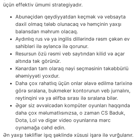
üçün effektiv ümumi strategiyadır.
Abunəçidən qeydiyyatdan keçmək və vebsayta
daxil olmaq tələb olunacaq və həmçinin yaxşı
balansdan məhrum olacaq.
Aydınlıq rus və ya ingilis dillərində rəsm çəkən ev
sahibləri ilə əyləncə ilə qorunur.
Resursun özü rəsmi veb saytından kilid və açar
altında tək görünür.
Kənardan tam olaraq nəyi seçməsinin təkəbbürlü
əhəmiyyəti yoxdur.
Daha çox rahatlıq üçün onlar əlavə edilmə tarixinə
görə sıralana, bukmeker kontorunun veb jurnalını,
reytinqini və ya əlifba sırası ilə sıralana bilər.
Əgər siz əvvəlcədən kompüter oyunları haqqında
daha çox məlumatlısınızsa, o zaman CS Baduk,
Dota, Lol və digər video oyunlarına mərc
oynamağa cəhd edin.
Ən yaxşı təkliflər işıq şəklində xüsusi işarə ilə vurğulanır.