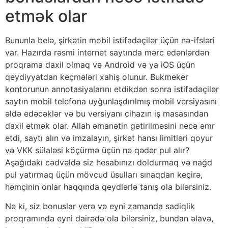
etmək olar
Bununla belə, şirkətin mobil istifadəçilər üçün nə-ifsləri
var. Hazırda rəsmi internet saytında mərc edənlərdən
proqrama daxil olmaq və Android və ya iOS üçün
qeydiyyatdan keçmələri xahiş olunur. Bukmeker
kontorunun annotasiyalarını etdikdən sonra istifadəçilər
saytın mobil telefona uyğunlaşdırılmış mobil versiyasını
əldə edəcəklər və bu versiyanı cihazın iş masasından
daxil etmək olar. Allah əmanətin gətirilməsini necə əmr
etdi, saytı alın və imzalayın, şirkət hansı limitləri qoyur
və VKK sülaləsi köçürmə üçün nə qədər pul alır?
Aşağıdakı cədvəldə siz hesabınızı doldurmaq və nağd
pul yatırmaq üçün mövcud üsulları sınaqdan keçirə,
həmçinin onlar haqqında qeydlərlə tanış ola bilərsiniz.
Nə ki, siz bonuslar verə və eyni zamanda sadiqlik
proqramında eyni dairədə ola bilərsiniz, bundan əlavə,