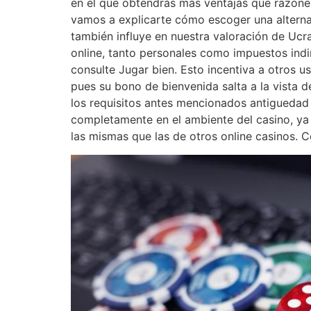
en el que obtendrás más ventajas que razones 
vamos a explicarte cómo escoger una alternati
también influye en nuestra valoración de Ucra
online, tanto personales como impuestos indir
consulte Jugar bien. Esto incentiva a otros 
pues su bono de bienvenida salta a la vista 
los requisitos antes mencionados antiguedad s
completamente en el ambiente del casino, ya
las mismas que las de otros online casinos. C