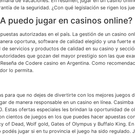
emana de vacaciones. En resumen, jugar en un casino online
ntía de la seguridad. ¿Con qué legislación se rigen los ju
 puedo jugar en casinos online?
uestas autorizadas en el país. La gestión de un casino onl
anera oportuna, software de calidad elegido y una fuerte e
d de servicios y productos de calidad en su casino y secció
s autoridades que gozan del mayor prestigio son las que ex
. Reseña de Codere casino en Argentina. Como recomendaci
dor lo permita.
 para que no dejes de divertirte con los mejores juegos d
gar de manera responsable en un casino en línea. Casimba
. Estas ofertas especiales les brindan la oportunidad de o
con cientos de juegos en los que puedes hacer apuestas co
y of Dead, Wolf gold, Gates of Olympus y Buffalo King. En 
lo podés jugar si en tu provincia el juego ha sido regulado.