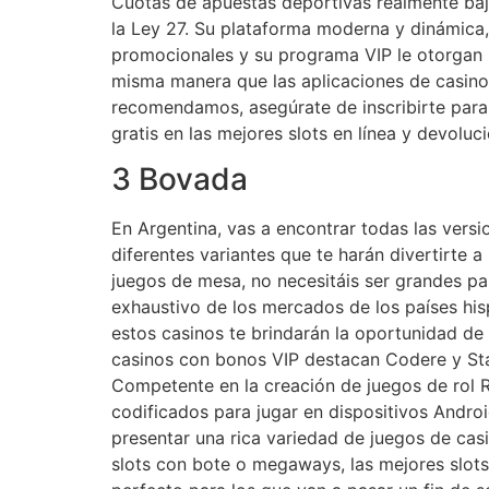
Cuotas de apuestas deportivas realmente baja
la Ley 27. Su plataforma moderna y dinámica,
promocionales y su programa VIP le otorgan u
misma manera que las aplicaciones de casino 
recomendamos, asegúrate de inscribirte para 
gratis en las mejores slots en línea y devolu
3 Bovada
En Argentina, vas a encontrar todas las versi
diferentes variantes que te harán divertirte a
juegos de mesa, no necesitáis ser grandes pa
exhaustivo de los mercados de los países hispa
estos casinos te brindarán la oportunidad de
casinos con bonos VIP destacan Codere y Sta
Competente en la creación de juegos de rol R
codificados para jugar en dispositivos Androi
presentar una rica variedad de juegos de cas
slots con bote o megaways, las mejores slots 