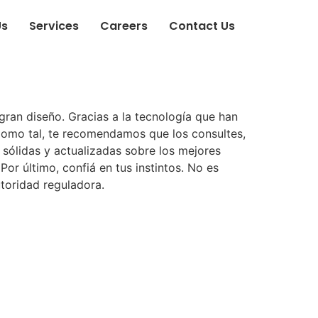
Us
Services
Careers
Contact Us
gran diseño. Gracias a la tecnología que han
 Como tal, te recomendamos que los consultes,
sólidas y actualizadas sobre los mejores
 Por último, confiá en tus instintos. No es
utoridad reguladora.