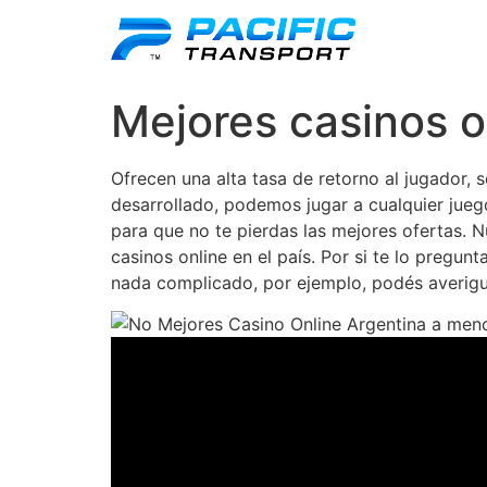
Mejores casinos 
Ofrecen una alta tasa de retorno al jugador, 
desarrollado, podemos jugar a cualquier jueg
para que no te pierdas las mejores ofertas. 
casinos online en el país. Por si te lo pregunt
nada complicado, por ejemplo, podés averigua