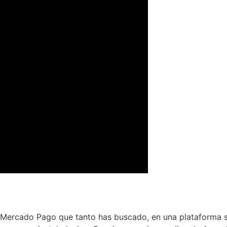
 Mercado Pago que tanto has buscado, en una plataforma sen