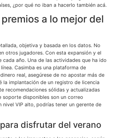
íses, ¿por qué no iban a hacerlo también acá.
premios a lo mejor del
allada, objetiva y basada en los datos. No
en otros jugadores. Con esta expansión y el
e cada año. Una de las actividades que ha ido
 línea. Casimba es una plataforma de
dinero real, asegúrese de no apostar más de
la implantación de un registro de licencia
erte recomendaciones sólidas y actualizadas
e soporte disponibles son un correo
n nivel VIP alto, podrías tener un gerente de
para disfrutar del verano