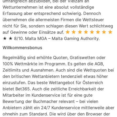
umfangreich abzubilden, bei der Vielzahl an
Wettunternehmen ist eine absolut vollständige
Erfassung aber entsprechend schwierig. Dennoch
übernehmen die allermeisten Firmen die Wettsteuer
nicht für Sie, sondern schlagen diesen Wert schlichtweg
auf Gewinne oder Einsätze auf.
★ ★ 8/10. Malta MGA – Malta Gaming Authority.
Willkommensbonus
Regelmäßig sind erhöhte Quoten, Gratiswetten oder
100% Wettmärkte im Programm. Es gelten die AGB,
Zeitlimits und Ausnahmen. Auch sind die Wettquoten bei
den britischen Wettanbietern tendenziell etwas höher
einzustufen. Das beste Wettangebot für Österreich
bietet Bet365. Auch die zeitliche Erreichbarkeit der
Mitarbeiter im Kundenservice ist für eine gute
Bewertung der Buchmacher relevant – bei vielen
Anbietern zählt ein 24/7 Kundenservice mittlerweile aber
ohnehin zum Standard. Die wird über den Browser der