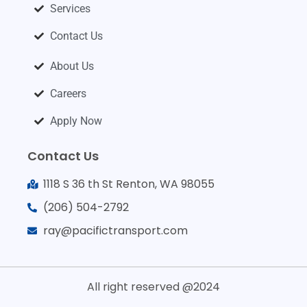
Services
Contact Us
About Us
Careers
Apply Now
Contact Us
1118 S 36 th St Renton, WA 98055
(206) 504-2792
ray@pacifictransport.com
All right reserved @2024