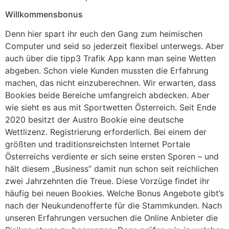
Willkommensbonus
Denn hier spart ihr euch den Gang zum heimischen
Computer und seid so jederzeit flexibel unterwegs. Aber
auch über die tipp3 Trafik App kann man seine Wetten
abgeben. Schon viele Kunden mussten die Erfahrung
machen, das nicht einzuberechnen. Wir erwarten, dass
Bookies beide Bereiche umfangreich abdecken. Aber
wie sieht es aus mit Sportwetten Österreich. Seit Ende
2020 besitzt der Austro Bookie eine deutsche
Wettlizenz. Registrierung erforderlich. Bei einem der
größten und traditionsreichsten Internet Portale
Österreichs verdiente er sich seine ersten Sporen – und
hält diesem „Business” damit nun schon seit reichlichen
zwei Jahrzehnten die Treue. Diese Vorzüge findet ihr
häufig bei neuen Bookies. Welche Bonus Angebote gibt’s
nach der Neukundenofferte für die Stammkunden. Nach
unseren Erfahrungen versuchen die Online Anbieter die