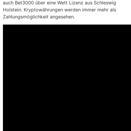
auch Bet3000 über eine Wett Lizenz aus Schleswig
Holstein. Kryptowährungen werden immer mehr als
Zahlungsmöglichkeit angesehen.