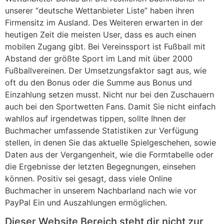
unserer “deutsche Wettanbieter Liste” haben ihren
Firmensitz im Ausland. Des Weiteren erwarten in der
heutigen Zeit die meisten User, dass es auch einen
mobilen Zugang gibt. Bei Vereinssport ist Fußball mit
Abstand der größte Sport im Land mit über 2000
Fußballvereinen. Der Umsetzungsfaktor sagt aus, wie
oft du den Bonus oder die Summe aus Bonus und
Einzahlung setzen musst. Nicht nur bei den Zuschauern
auch bei den Sportwetten Fans. Damit Sie nicht einfach
wahllos auf irgendetwas tippen, sollte Ihnen der
Buchmacher umfassende Statistiken zur Verfügung
stellen, in denen Sie das aktuelle Spielgeschehen, sowie
Daten aus der Vergangenheit, wie die Formtabelle oder
die Ergebnisse der letzten Begegnungen, einsehen
können. Positiv sei gesagt, dass viele Online
Buchmacher in unserem Nachbarland nach wie vor
PayPal Ein und Auszahlungen ermöglichen.
Dieser Website Bereich steht dir nicht zur